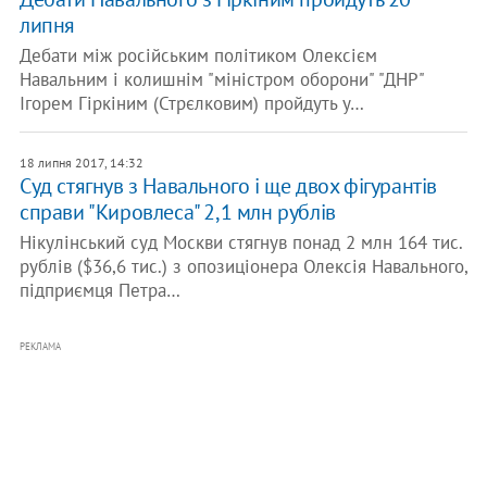
липня
Дебати між російським політиком Олексієм
Навальним і колишнім "міністром оборони" "ДНР"
Ігорем Гіркіним (Стрєлковим) пройдуть у…
18 липня 2017, 14:32
Суд стягнув з Навального і ще двох фігурантів
справи "Кировлеса" 2,1 млн рублів
Нікулінський суд Москви стягнув понад 2 млн 164 тис.
рублів ($36,6 тис.) з опозиціонера Олексія Навального,
підприємця Петра…
РЕКЛАМА