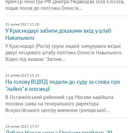
прем'єр-міністра РФ Дмитра Медведєва Ілля Єлісєєв,
подав позов до політика Олексія…
31 липня 2017, 15:20
У Краснодарі забили дошками вхід у штаб
Навального
У Краснодарі (Росія) група людей замурувала вхідні
двері місцевого штабу політика Олексія Навального.
Відео під назвою "Загони…
25 липня 2017, 15:23
На голову ВЦВГД подали до суду за слова про
"лайно" в опозиції
В Останкінський районний суд Москви надійшла
позовна заява на генерального директора
Всеросійського центру вивчення громадської…
18 липня 2017, 17:37
Дебати Навального з Гіркіним пройдуть 20