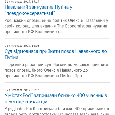
21 листопада 2017, 15:17
Навальний звинуватив Путіна у
"псевдоконсерватизмі"
Російський опозиційний політик Олексій Навальний у
своїй колонці для видання The Economist звинуватив
президента РФ Володимира…
08 листопада 2017, 16:03
Суд відмовився прийняти позов Навального до
Путіна
Тверський районний суд Москви відмовився прийняти
позов опозиційного Олексія Навального до
президента РФ Володимира Путіна. Про…
05 листопада 2017, 21:14
У містах Росії затримали близько 400 учасників
неузгоджених акцій
У ряді міст Росії затримали близько 400 прихильників
лідера руху "Артпідготовка" В'ячеслава Мальцева, який