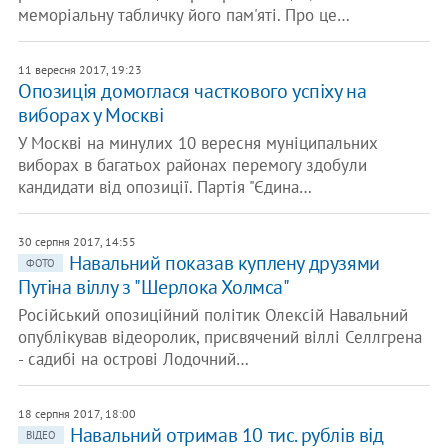
меморіальну табличку його пам'яті. Про це…
11 вересня 2017, 19:23
Опозиція домоглася часткового успіху на
виборах у Москві
У Москві на минулих 10 вересня муніципальних
виборах в багатьох районах перемогу здобули
кандидати від опозиції. Партія "Єдина…
30 серпня 2017, 14:55
Навальний показав куплену друзями
ФОТО
Путіна віллу з "Шерлока Холмса"
Російський опозиційний політик Олексій Навальний
опублікував відеоролик, присвячений віллі Селлгрена
- садибі на острові Лодочний…
18 серпня 2017, 18:00
Навальний отримав 10 тис. рублів від
ВІДЕО