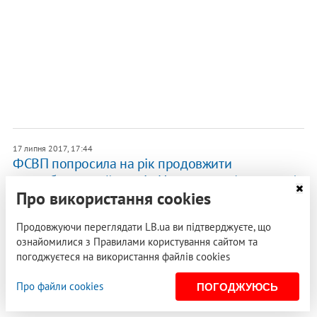
17 липня 2017, 17:44
ФСВП попросила на рік продовжити
випробувальний термін Навальному (оновлено)
Про використання cookies
Федеральна служба виконання покарань (ФСВП)
попросила на рік продовжити випробувальний термін
Продовжуючи переглядати LB.ua ви підтверджуєте, що
Олексію Навальному через притягнення…
ознайомилися з Правилами користування сайтом та
погоджуєтеся на використання файлів cookies
13 липня 2017, 13:42
Поліція припинила розслідування справи про
Про файли cookies
ПОГОДЖУЮСЬ
напад на Навального з зеленкою