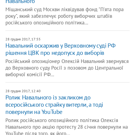
Навального
Міщанський суд Москви ліквідував фонд "П'ята пора
року", який забезпечує роботу виборчих штабів
російського опозиційного політика…
28 грудня 2017, 17:55
Навальний оскаржив у Верховному суді РФ
рішення ЦВК про недопуск до виборів
Російський опозиціонер Олексій Навальний звернувся
до Верховного суду Росії з позовом до Центральної
виборчої комісії РФ…
28 грудня 2017, 12:40
Ролик Навального із закликом до
всеросійського страйку витерли, а тоді
повернули на YouTube
Ролик російського опозиційного політика Олексія
Навального про акцію протесту 28 січня повернули на
YouTube після того, як його…