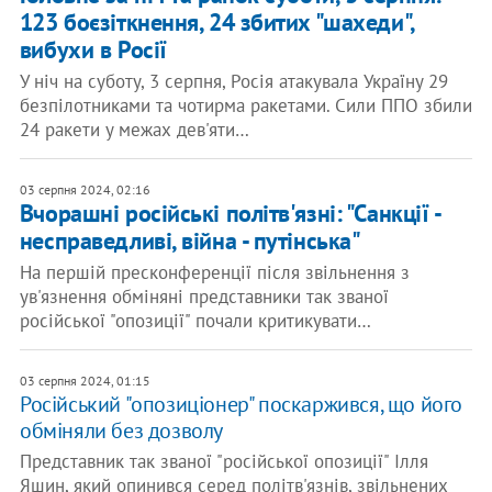
123 боєзіткнення, 24 збитих "шахеди",
вибухи в Росії
У ніч на суботу, 3 серпня, Росія атакувала Україну 29
безпілотниками та чотирма ракетами. Сили ППО збили
24 ракети у межах дев'яти…
03 серпня 2024, 02:16
Вчорашні російські політв'язні: "Санкції -
несправедливі, війна - путінська"
На першій пресконференції після звільнення з
ув'язнення обміняні представники так званої
російської "опозиції" почали критикувати…
03 серпня 2024, 01:15
Російський "опозиціонер" поскаржився, що його
обміняли без дозволу
Представник так званої "російської опозиції" Ілля
Яшин, який опинився серед політв'язнів, звільнених