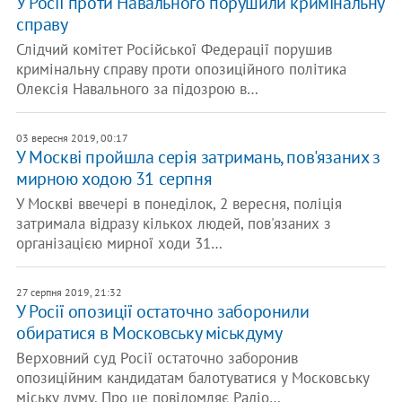
У Росії проти Навального порушили кримінальну
справу
Слідчий комітет Російської Федерації порушив
кримінальну справу проти опозиційного політика
Олексія Навального за підозрою в…
03 вересня 2019, 00:17
У Москві пройшла серія затримань, пов'язаних з
мирною ходою 31 серпня
У Москві ввечері в понеділок, 2 вересня, поліція
затримала відразу кількох людей, пов'язаних з
організацією мирної ходи 31…
27 серпня 2019, 21:32
У Росії опозиції остаточно заборонили
обиратися в Московську міськдуму
Верховний суд Росії остаточно заборонив
опозиційним кандидатам балотуватися у Московську
міську думу. Про це повідомляє Радіо…