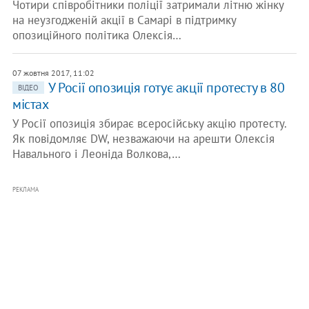
Чотири співробітники поліції затримали літню жінку
на неузгодженій акції в Самарі в підтримку
опозиційного політика Олексія…
07 жовтня 2017, 11:02
У Росії опозиція готує акції протесту в 80
ВІДЕО
містах
У Росії опозиція збирає всеросійську акцію протесту.
Як повідомляє DW, незважаючи на арешти Олексія
Навального і Леоніда Волкова,…
РЕКЛАМА