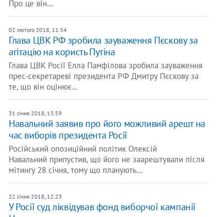
Про це він…
02 лютого 2018, 11:54
Глава ЦВК РФ зробила зауваження Пєскову за
агітацію на користь Путіна
Глава ЦВК Росії Елла Памфілова зробила зауваження
прес-секретареві президента РФ Дмитру Пєскову за
те, що він оцінює…
31 січня 2018, 13:59
Навальний заявив про його можливий арешт на
час виборів президента Росії
Російський опозиційний політик Олексій
Навальний припустив, що його не заарештували після
мітингу 28 січня, тому що планують…
22 січня 2018, 12:23
У Росії суд ліквідував фонд виборчої кампанії