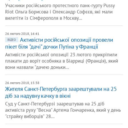
Учасники російського протестного панк-гурту Pussy
Riot Ольга Борисова і Олександр Софєєв, які мали
вилетіти із Сімферополя в Москву…
26 лютого 2018, 16:41
Активісти російської опозиції провели
ВІДЕО
пікет біля "дачі" дочки Путіна у Франції
Активісти російської опозиції 23 лютого прикріпили
плакати до воріт особняка в Біарриці (Франція), який
вони назвали "дачею доньки…
26 лютого 2018, 15:38
Жителя Санкт-Петербурга заарештували на 25
діб за надувну качку в вікні
Суд у Санкт-Петербурзі заарештував на 25 діб
активіста руху "Весна" Артема Гончаренка, який у день
"страйку виборців" 28…