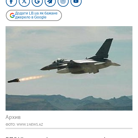
Додати LB.ua як бажане
джерело в Google
Архив
ФОТО: WWW.1NEWS.AZ