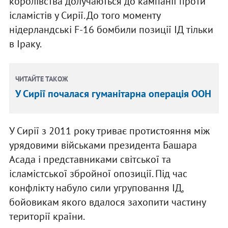
королівства долучаються до кампанії проти
ісламістів у Сирії. До того моменту
нідерландські F-16 бомбили позиції ІД тільки
в Іраку.
ЧИТАЙТЕ ТАКОЖ
У Сирії почалася гуманітарна операція ООН
У Сирії з 2011 року триває протистояння між
урядовими військами президента Башара
Асада і представниками світської та
ісламістської збройної опозиції. Під час
конфлікту набуло сили угруповання ІД,
бойовикам якого вдалося захопити частину
території країни.