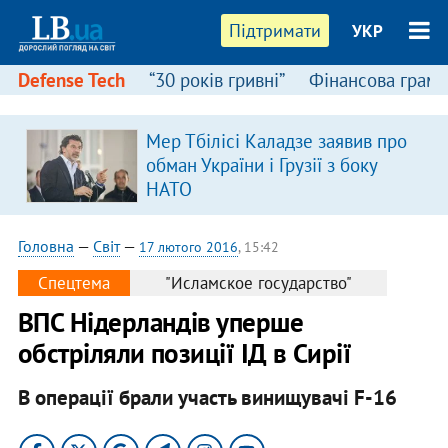
Підтримати
УКР
Defense Tech
“30 років гривні”
Фінансова грамо
Мер Тбілісі Каладзе заявив про
обман України і Грузії з боку
НАТО
Головна
—
Світ
—
17 лютого 2016
, 15:42
Спецтема
"Исламское государство"
ВПС Нідерландів уперше
обстріляли позиції ІД в Сирії
В операції брали участь винищувачі F-16