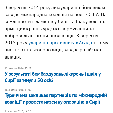
З вересня 2014 року авіаудари по бойовиках
завдає міжнародна коаліція на чолі з США. На
землі проти ісламістів у Сирії та Іраку воюють
армії цих країн, курдські формування та
добровольчі загони ополченців. З вересня
2015 року
удари по противниках Асада
, в тому
числі зі світської опозиції, завдає російська
авіація.
15 лютого 2016, 23:27
У результаті бомбардувань лікарень і шкіл у
Сирії загинули 50 осіб
16 лютого 2016, 14:02
Туреччина закликає партнерів по міжнародній
коаліції провести наземну операцію в Сирії
17 лютого 2016, 14:23