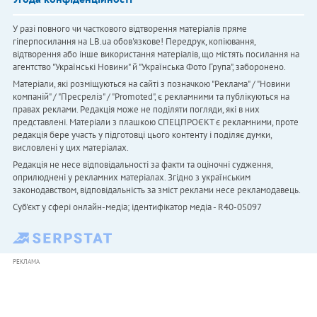
У разі повного чи часткового відтворення матеріалів пряме
гіперпосилання на LB.ua обов'язкове! Передрук, копіювання,
відтворення або інше використання матеріалів, що містять посилання на
агентство "Українськi Новини" й "Українська Фото Група", заборонено.
Матеріали, які розміщуються на сайті з позначкою "Реклама" / "Новини
компаній" / "Пресреліз" / "Promoted", є рекламними та публікуються на
правах реклами. Редакція може не поділяти погляди, які в них
представлені. Матеріали з плашкою СПЕЦПРОЄКТ є рекламними, проте
редакція бере участь у підготовці цього контенту і поділяє думки,
висловлені у цих матеріалах.
Редакція не несе відповідальності за факти та оціночні судження,
оприлюднені у рекламних матеріалах. Згідно з українським
законодавством, відповідальність за зміст реклами несе рекламодавець.
Cуб'єкт у сфері онлайн-медіа; ідентифікатор медіа - R40-05097
РЕКЛАМА