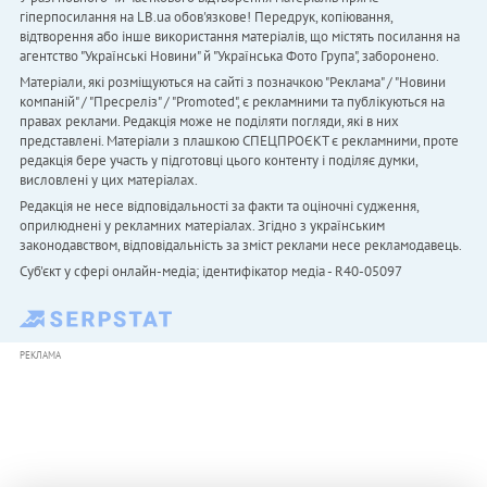
гіперпосилання на LB.ua обов'язкове! Передрук, копіювання,
відтворення або інше використання матеріалів, що містять посилання на
агентство "Українськi Новини" й "Українська Фото Група", заборонено.
Матеріали, які розміщуються на сайті з позначкою "Реклама" / "Новини
компаній" / "Пресреліз" / "Promoted", є рекламними та публікуються на
правах реклами. Редакція може не поділяти погляди, які в них
представлені. Матеріали з плашкою СПЕЦПРОЄКТ є рекламними, проте
редакція бере участь у підготовці цього контенту і поділяє думки,
висловлені у цих матеріалах.
Редакція не несе відповідальності за факти та оціночні судження,
оприлюднені у рекламних матеріалах. Згідно з українським
законодавством, відповідальність за зміст реклами несе рекламодавець.
Cуб'єкт у сфері онлайн-медіа; ідентифікатор медіа - R40-05097
РЕКЛАМА