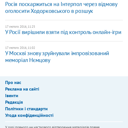
Росія поскаржиться на Інтерпол через відмову
оголосити Ходорковського в розшук
17 лютого 2016, 11:25
У Росії вирішили взяти під контроль онлайн-ігри
17 лютого 2016, 11:02
У Москві знову зруйнували імпровізований
меморіал Нємцову
Про нас
Реклама на сайті
Івенти
Редакція
Політики і стандарти
Угода конфіденційності
У разі повного чи часткового відтворення матеріалів пряме