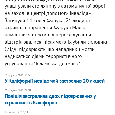
улаштували стрілянину з автоматичної зброї
на заході в центрі допомоги інвалідам.
Загинули 14 колег Фарука, 21 людина
отримала поранення. Фарук і Малік
намагалися втекти від переслідування і
відстрілювалися, після чого їх убили силовики.
Слідчі підозрюють, що нападники могли
надихатися діями терористичного
угруповання "Ісламська держава".
02 грудня 2015, 21:58
У Каліфорнії невідомий застрелив 20 людей
03 грудня 2015, 08:59
Поліція застрелила двох підозрюваних у
стрілянині в Каліфорнії
23 лютого 2016, 14:31