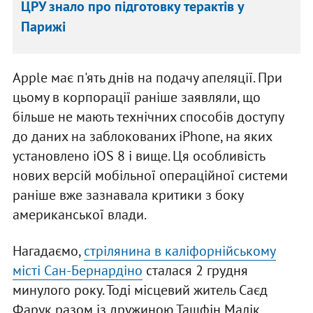
ЦРУ знало про підготовку терактів у
Парижі
Apple має п'ять днів на подачу апеляції. При
цьому в корпорації раніше заявляли, що
більше не мають технічних способів доступу
до даних на заблокованих iPhone, на яких
установлено iOS 8 і вище. Ця особливість
нових версій мобільної операційної системи
раніше вже зазнавала критики з боку
американської влади.
Нагадаємо,
стрілянина в каліфорнійському
місті Сан-Бернардіно
сталася 2 грудня
минулого року. Тоді місцевий житель Саєд
Фарук разом із дружиною Ташфін Малік