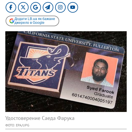
Додати LB.ua як бажане
джерело в Google
Удостоверение Саеда Фарука
ФОТО: EPA/UPG