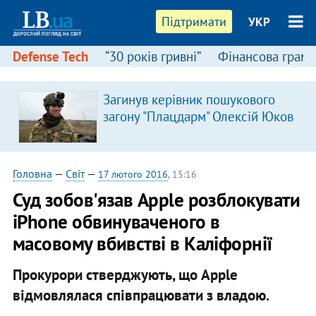
Підтримати
УКР
Defense Tech
“30 років гривні”
Фінансова грамо
Загинув керівник пошукового
загону "Плацдарм" Олексій Юков
Головна
—
Світ
—
17 лютого 2016
, 15:16
Суд зобов'язав Apple розблокувати
iPhone обвинуваченого в
масовому вбивстві в Каліфорнії
Прокурори стверджують, що Apple
відмовлялася співпрацювати з владою.