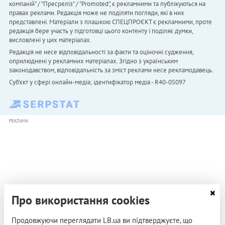
компаній" / "Пресреліз" / "Promoted", є рекламними та публікуються на
правах реклами. Редакція може не поділяти погляди, які в них
представлені. Матеріали з плашкою СПЕЦПРОЄКТ є рекламними, проте
редакція бере участь у підготовці цього контенту і поділяє думки,
висловлені у цих матеріалах.
Редакція не несе відповідальності за факти та оціночні судження,
оприлюднені у рекламних матеріалах. Згідно з українським
законодавством, відповідальність за зміст реклами несе рекламодавець.
Cуб'єкт у сфері онлайн-медіа; ідентифікатор медіа - R40-05097
РЕКЛАМА
Про використання cookies
Продовжуючи переглядати LB.ua ви підтверджуєте, що