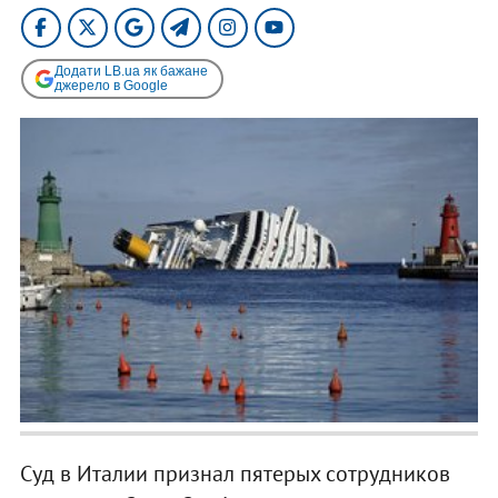
Додати LB.ua як бажане
джерело в Google
Суд в Италии признал пятерых сотрудников