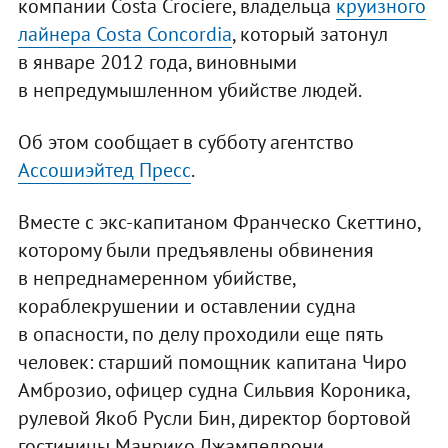
компании Costa Crociere, владельца
круизного
лайнера Costa Concordia
, который затонул
в январе 2012 года, виновными
в непредумышленном убийстве людей.
Об этом сообщает в субботу агентство
Ассошиэйтед Пресс
.
Вместе с экс-капитаном Франческо Скеттино,
которому были предъявлены обвинения
в непреднамеренном убийстве,
кораблекрушении и оставлении судна
в опасности, по делу проходили еще пять
человек: старший помощник капитана Чиро
Амброзио, офицер судна Сильвия Короника,
рулевой Якоб Русли Бин, директор бортовой
гостиницы Манрико Джампедрони