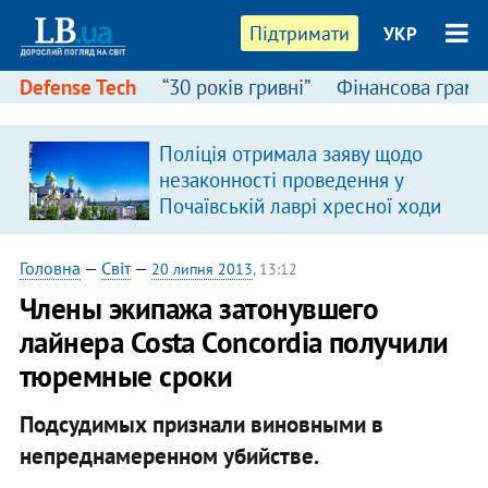
Підтримати
УКР
Defense Tech
“30 років гривні”
Фінансова грамо
:
Поліція отримала заяву щодо
незаконності проведення у
Почаївській лаврі хресної ходи
Головна
—
Світ
—
20 липня 2013
, 13:12
Члены экипажа затонувшего
лайнера Costa Concordia получили
тюремные сроки
Подсудимых признали виновными в
непреднамеренном убийстве.