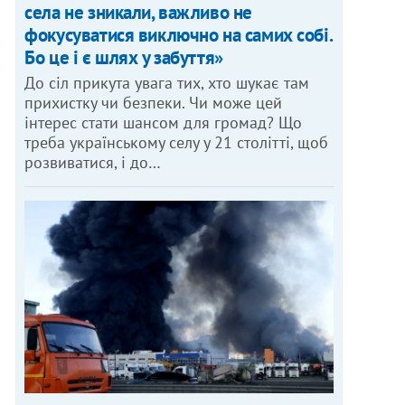
села не зникали, важливо не
фокусуватися виключно на самих собі.
Бо це і є шлях у забуття»
До сіл прикута увага тих, хто шукає там
прихистку чи безпеки. Чи може цей
інтерес стати шансом для громад? Що
треба українському селу у 21 столітті, щоб
розвиватися, і до…