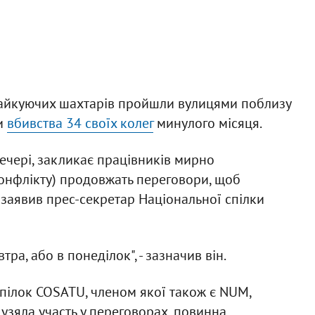
трайкуючих шахтарів пройшли вулицями поблизу
ти
вбивства 34 своїх колег
минулого місяця.
ечері, закликає працівників мирно
конфлікту) продовжать переговори, щоб
- заявив прес-секретар Національної спілки
ра, або в понеділок", - зазначив він.
пілок COSATU, членом якої також є NUM,
 узяла участь у переговорах, повинна