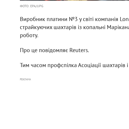
ФОТО: EPA/UPG
Виробник платини №3 у світі компанія Lonm
страйкуючих шахтарів із копальні Марікан
роботу.
Про це повідомляє Reuters.
Тим часом профспілка Асоціації шахтарів і
РЕКЛАМА