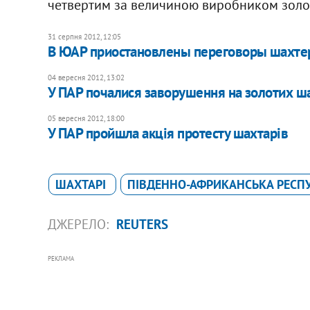
четвертим за величиною виробником золота
31 серпня 2012, 12:05
В ЮАР приостановлены переговоры шахтер
04 вересня 2012, 13:02
У ПАР почалися заворушення на золотих ш
05 вересня 2012, 18:00
У ПАР пройшла акція протесту шахтарів
ШАХТАРІ
ПІВДЕННО-АФРИКАНСЬКА РЕСПУ
ДЖЕРЕЛО:
REUTERS
РЕКЛАМА