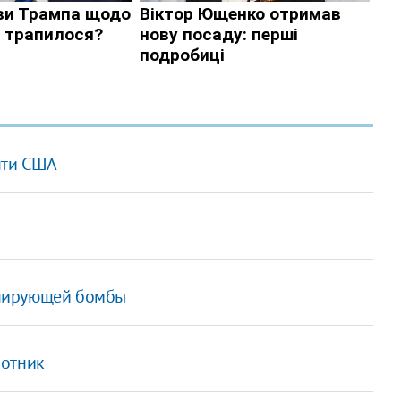
нти США
анирующей бомбы
лотник