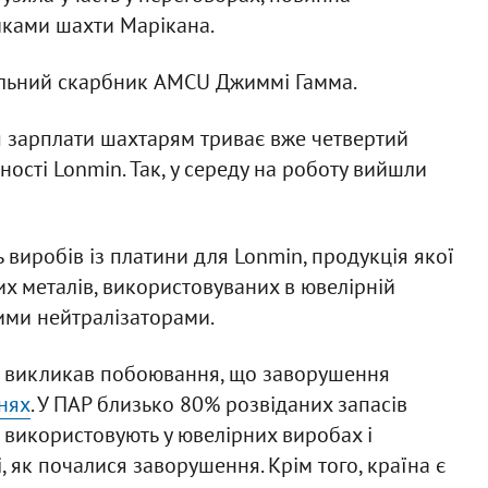
иками шахти Марікана.
ональний скарбник AMCU Джиммі Гамма.
я зарплати шахтарям триває вже четвертий
ності Lonmin. Так, у середу на роботу вийшли
 виробів із платини для Lonmin, продукція якої
их металів, використовуваних в ювелірній
ними нейтралізаторами.
ж викликав побоювання, що заворушення
нях
. У ПАР близько 80% розвіданих запасів
 використовують у ювелірних виробах і
, як почалися заворушення. Крім того, країна є