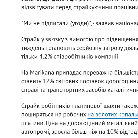
відзвітувати перед страйкуючими працівн
"Ми не підписали (угоди)", - заявив наці
Страйк у зв'язку з вимогою про підвищенн
тиждень і становить серйозну загрозу діяль
тільки 4,2% співробітників компанії.
На Marikana припадає переважна більшість
ставить 12% світових поставок дорогоцінн
справі та транспортних засобів каталітич
Страйк робітників платинової шахти тако
поширяться на робочих
на золотих копаль
платини. Ціна на дорогоцінний метал, який
автопромі, зросла більш ніж на 10% відтоді