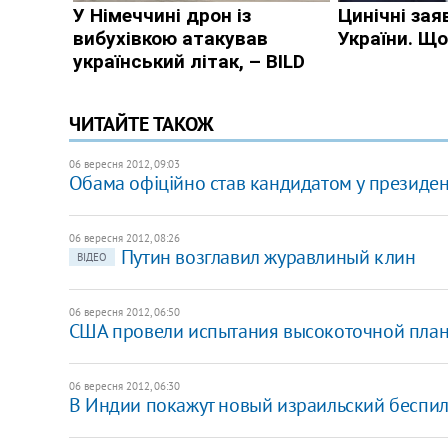
ЧИТАЙТЕ ТАКОЖ
06 вересня 2012, 09:03
Обама офіційно став кандидатом у президе
06 вересня 2012, 08:26
Путин возглавил журавлиный клин
ВІДЕО
06 вересня 2012, 06:50
США провели испытания высокоточной пл
06 вересня 2012, 06:30
В Индии покажут новый израильский беспи