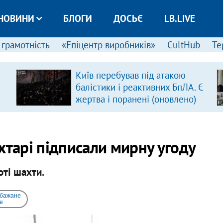
НОВИНИ
БЛОГИ
ДОСЬЄ
LB.LIVE
 грамотність
«Епіцентр виробників»
CultHub
Те
Київ перебував під атакою
балістики і реактивних БпЛА. Є
жертва і поранені (оновлено)
хтарі підписали мирну угоду
ті шахти.
 бажане
e