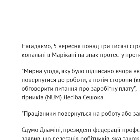
Нагадаємо, 5 вересня понад три тисячі с
копальні в Марікані на знак протесту про
"Мирна угода, яку було підписано вчора вв
повернутися до роботи, а потім сторони (
обговорити питання про заробітну плату", 
гірників (NUM) Лесіба Сешока.
"Працівники повернуться на роботу або завт
Сдумо Дламіні, президент федерації профс
заявив, що делегація робітників, яка також