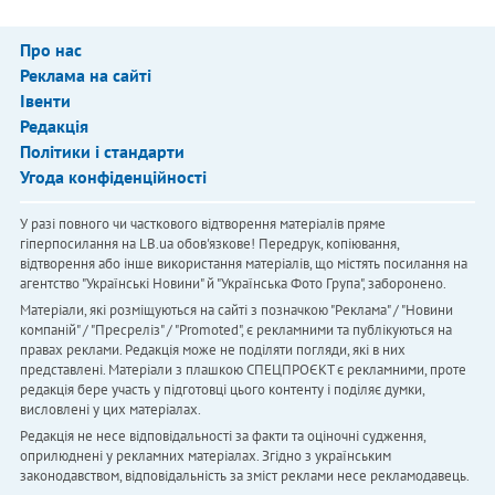
Про нас
Реклама на сайті
Івенти
Редакція
Політики і стандарти
Угода конфіденційності
У разі повного чи часткового відтворення матеріалів пряме
гіперпосилання на LB.ua обов'язкове! Передрук, копіювання,
відтворення або інше використання матеріалів, що містять посилання на
агентство "Українськi Новини" й "Українська Фото Група", заборонено.
Матеріали, які розміщуються на сайті з позначкою "Реклама" / "Новини
компаній" / "Пресреліз" / "Promoted", є рекламними та публікуються на
правах реклами. Редакція може не поділяти погляди, які в них
представлені. Матеріали з плашкою СПЕЦПРОЄКТ є рекламними, проте
редакція бере участь у підготовці цього контенту і поділяє думки,
висловлені у цих матеріалах.
Редакція не несе відповідальності за факти та оціночні судження,
оприлюднені у рекламних матеріалах. Згідно з українським
законодавством, відповідальність за зміст реклами несе рекламодавець.