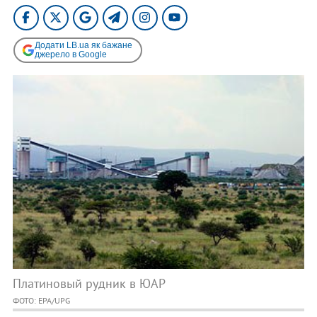
Додати LB.ua як бажане
джерело в Google
Платиновый рудник в ЮАР
ФОТО: EPA/UPG