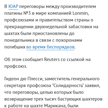
В
ЮАР
переговоры между производителем
платины №3 в мире компанией Lonmin,
профсоюзами и правительством страны о
прекращении двухнедельной забастовки на
шахтах были приостановлены до
понедельника в связи с похоронами
погибших
во время беспорядков
.
Об этом сообщает Reuters со ссылкой на
профсоюз.
Гидеон дю Плесси, заместитель генерального
секретаря профсоюза "Солидарность" заявил,
что переговоры, целью которых было
возвращение трех тысяч бастующих шахтеров
к работе на шахте Марикана, были