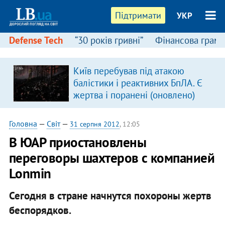
Підтримати
УКР
Defense Tech
“30 років гривні”
Фінансова грамо
Київ перебував під атакою
балістики і реактивних БпЛА. Є
жертва і поранені (оновлено)
Головна
—
Світ
—
31 серпня 2012
, 12:05
В ЮАР приостановлены
переговоры шахтеров с компанией
Lonmin
Сегодня в стране начнутся похороны жертв
беспорядков.