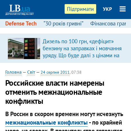
Підтримати
УКР
Defense Tech
“30 років гривні”
Фінансова грамо
Дизель по 100 грн, «дефіцит»
в
бензину на заправках і мовчання
уряду. Що буде далі з цінами на
пальне?
Головна
—
Світ
—
24 серпня 2011
, 07:38
Российские власти намерены
отменить межнациональные
конфликты
В России в скором времени могут исчезнуть
межнациональные конфликты
- по крайней
мере, на словах. В правительстве готовится