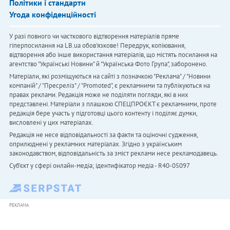
Політики і стандарти
Угода конфіденційності
У разі повного чи часткового відтворення матеріалів пряме
гіперпосилання на LB.ua обов'язкове! Передрук, копіювання,
відтворення або інше використання матеріалів, що містять посилання на
агентство "Українськi Новини" й "Українська Фото Група", заборонено.
Матеріали, які розміщуються на сайті з позначкою "Реклама" / "Новини
компаній" / "Пресреліз" / "Promoted", є рекламними та публікуються на
правах реклами. Редакція може не поділяти погляди, які в них
представлені. Матеріали з плашкою СПЕЦПРОЄКТ є рекламними, проте
редакція бере участь у підготовці цього контенту і поділяє думки,
висловлені у цих матеріалах.
Редакція не несе відповідальності за факти та оціночні судження,
оприлюднені у рекламних матеріалах. Згідно з українським
законодавством, відповідальність за зміст реклами несе рекламодавець.
Cуб'єкт у сфері онлайн-медіа; ідентифікатор медіа - R40-05097
РЕКЛАМА