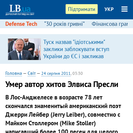
Підтримати
УКР
Defense Tech
“30 років гривні”
Фінансова грамо
Туск назвав "ідіотськими"
заклики заблокувати вступ
України до ЄС і закликав
припинити антиукраїнську
риторику
Головна
—
Світ
—
24 серпня 2011
, 03:30
Умер автор хитов Элвиса Пресли
В Лос-Анджелесе в возрасте 78 лет
скончался знаменитый американский поэт
Джерри Лейбер (Jerry Leiber), совместно с
Майком Столлером (Mike Stoller)
написавший более 100 песен для целого