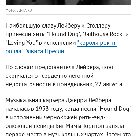
ФОТО: LENTA.RU
Наибольшую славу Лейберу и Столлеру
принесли хиты "Hound Dog", "Jailhouse Rock" и
"Loving You" в исполнении
"короля рок-н-
ролла" Элвиса Пресли
.
По словам представителя Лейбера, поэт
скончался от сердечно-легочной
недостаточности в понедельник, 22 августа.
Музыкальная карьера Джерри Лейбера
началась в 1953 году, когда песня "Hound Dog"
в исполнении чернокожей ритм-энд-
блюзовой певицы Биг Мамы Торнтон заняла
первое место в музыкальных чартах. Затем эта