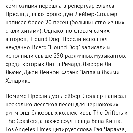
композиция перешла в репертуар Элвиса
Пресли, для которого дуэт Лейбер-Столлер
написал более 20 песен (большинство из них
стали хитами). Однако, по словам самих
авторов, "Hound Dog" Пресли исполнял
неудачно. Всего "Hound Dog" записали и
исполнили свыше 250 различных музыкантов,
среди которых Литтл Ричард, Джерри Ли
Льюис, Джон Леннон, Фрэнк Заппа и Джими
Хендрикс.
Помимо Пресли дуэт Лейбер-Столлер написал
несколько десятков песен для чернокожих
ритм-энд-блюзовых коллективов The Drifters и
The Coasters, а также соул-певца Бена Кинга.
Los Angeles Times цитирует слова Рэя Чарльза,