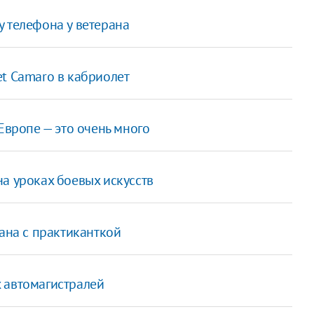
 телефона у ветерана
t Camaro в кабриолет
Европе — это очень много
а уроках боевых искусств
мана с практиканткой
 автомагистралей