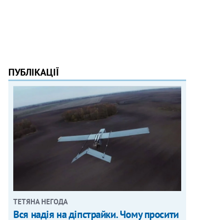
ПУБЛІКАЦІЇ
ТЕТЯНА НЕГОДА
Вся надія на діпстрайки. Чому просити