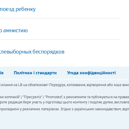
поезд ребенку
ю амнистию
ослевыборных беспорядков
ія
Політики і стандарти
Угода конфіденційності
силання на LB.ua обов'язкове! Передрук, копіювання, відтворення або інше вико
ни компаній" / "Пресреліз" / "Promoted", є рекламними та публікуються на права
 редакція бере участь у підготовці цього контенту і поділяє думки, висловле
 оприлюднені у рекламних матеріалах. Згідно з українським законодавством, від