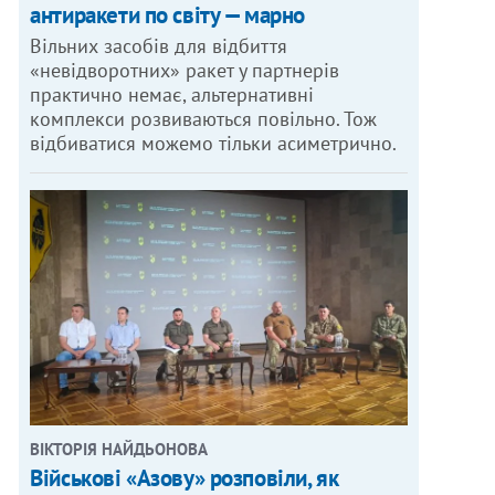
антиракети по світу — марно
Вільних засобів для відбиття
«невідворотних» ракет у партнерів
практично немає, альтернативні
комплекси розвиваються повільно. Тож
відбиватися можемо тільки асиметрично.
ВІКТОРІЯ НАЙДЬОНОВА
Військові «Азову» розповіли, як