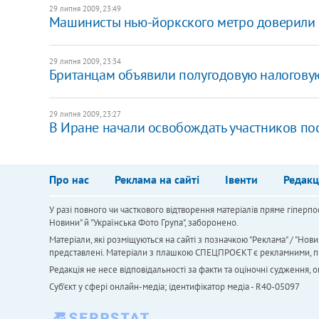
29 липня 2009, 23:49
Машинисты нью-йоркского метро доверили 
29 липня 2009, 23:34
Британцам объявили полугодовую налогову
29 липня 2009, 23:27
В Иране начали освобождать участников п
Про нас
Реклама на сайті
Івенти
Редакц
У разі повного чи часткового відтворення матеріалів пряме гіперпо
Новини" й "Українська Фото Група", заборонено.
Матеріали, які розміщуються на сайті з позначкою "Реклама" / "Нови
представлені. Матеріали з плашкою СПЕЦПРОЄКТ є рекламними, проте
Редакція не несе відповідальності за факти та оціночні судження,
Cуб'єкт у сфері онлайн-медіа; ідентифікатор медіа - R40-05097