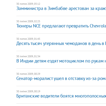
30 липня 2009, 05:12
Замминистра в Зимбабве арестован за кражу
30 липня 2009, 02:25
Тюнеры NCE предлагают превратить Chevrole
30 липня 2009, 01:45
Десять тысяч утерянных чемоданов в день в 
30 липня 2009, 01:34
В Индии детям ездят мотоциклом по рукам н
30 липня 2009, 00:29
Сенатор-моралист ушел в отставку из-за ро
30 липня 2009, 00:19
Британские водители боятся многополосных