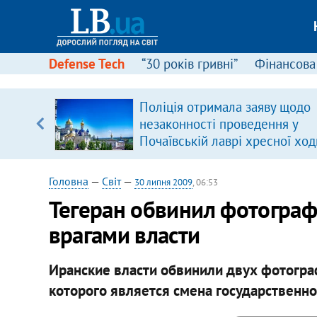
Defense Tech
“30 років гривні”
Фінансова
ового
Поліція отримала заяву щодо
ій
незаконності проведення у
Почаївській лаврі хресної ход
Головна
—
Світ
—
30 липня 2009
, 06:53
Тегеран обвинил фотограф
врагами власти
Иранские власти обвинили двух фотогра
которого является смена государственног