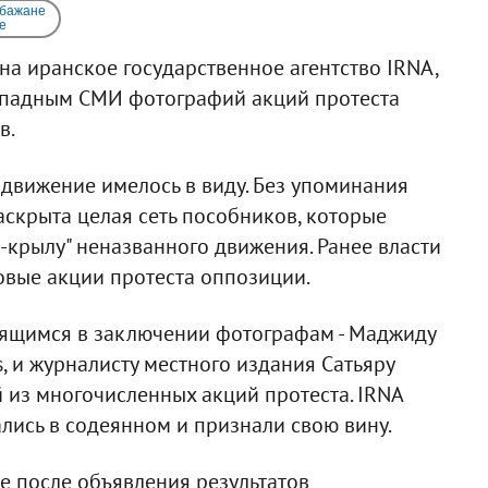
 бажане
e
 на иранское государственное агентство IRNA,
ападным СМИ фотографий акций протеста
в.
 движение имелось в виду. Без упоминания
аскрыта целая сеть пособников, которые
крылу" неназванного движения. Ранее власти
вые акции протеста оппозиции.
ящимся в заключении фотографам - Маджиду
s, и журналисту местного издания Сатьяру
 из многочисленных акций протеста. IRNA
лись в содеянном и признали свою вину.
е после объявления результатов