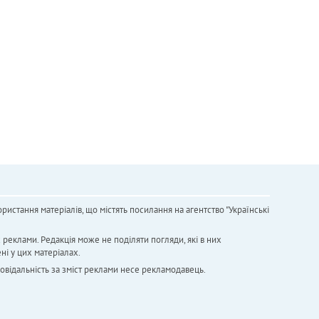
ристання матеріалів, що містять посилання на агентство "Українськi
х реклами. Редакція може не поділяти погляди, які в них
ні у цих матеріалах.
повідальність за зміст реклами несе рекламодавець.