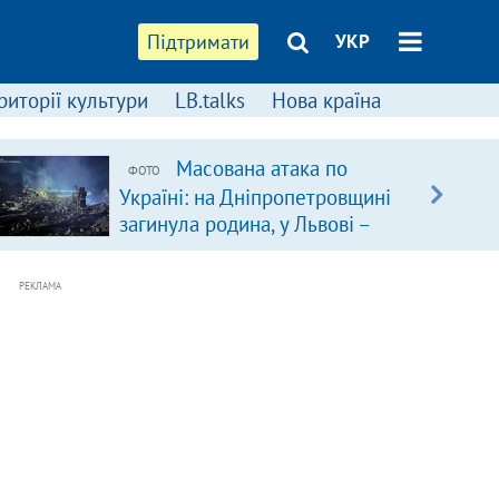
Підтримати
УКР
риторії культури
LB.talks
Нова країна
Масована атака по
ФОТО
Україні: на Дніпропетровщині
загинула родина, у Львові –
удар по багатоповерхівках
(доповнюється)
РЕКЛАМА