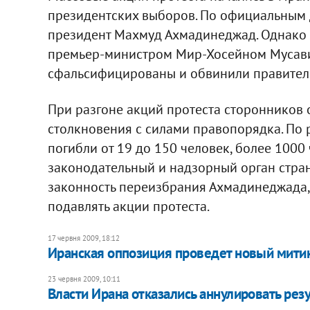
президентских выборов. По официальным 
президент Махмуд Ахмадинеджад. Однако 
премьер-министром Мир-Хосейном Мусави
сфальсифицированы и обвинили правительс
При разгоне акций протеста сторонников
столкновения с силами правопорядка. По
погибли от 19 до 150 человек, более 100
законодательный и надзорный орган стра
законность переизбрания Ахмадинеджада,
подавлять акции протеста.
17 червня 2009, 18:12
Иранская оппозиция проведет новый митинг
23 червня 2009, 10:11
Власти Ирана отказались аннулировать ре