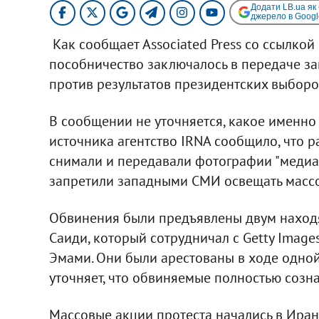
Додати LB.ua як
джерело в Googl
Как сообщает Associated Press со ссылкой
пособничество заключалось в передаче з
против результатов президентских выборо
В сообщении не уточняется, какое именно
источника агентство IRNA cообщило, что р
снимали и передавали фотографии "медиа-
запретили западными СМИ освещать массо
Обвинения были предъявлены двум наход
Саиди, который сотрудничал с Getty Image
Эмами. Они были арестованы в ходе одной
уточняет, что обвиняемые полностью созна
Массовые акции протеста начались в Иран