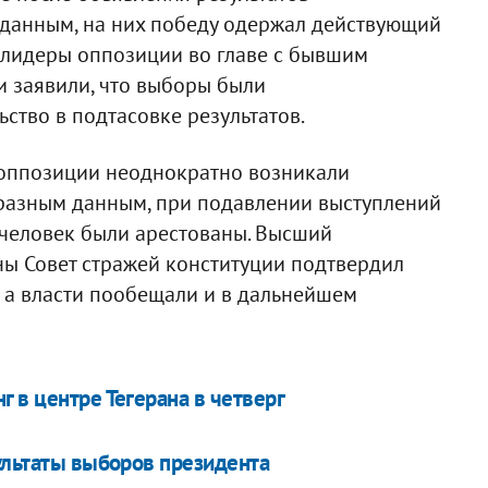
данным, на них победу одержал действующий
лидеры оппозиции во главе с бывшим
 заявили, что выборы были
тво в подтасовке результатов.
 оппозиции неоднократно возникали
 разным данным, при подавлении выступлений
0 человек были арестованы. Высший
ны Совет стражей конституции подтвердил
 а власти пообещали и в дальнейшем
 в центре Тегерана в четверг
зультаты выборов президента