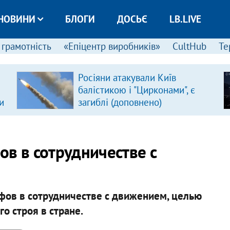
НОВИНИ
БЛОГИ
ДОСЬЄ
LB.LIVE
 грамотність
«Епіцентр виробників»
CultHub
Те
Росіяни атакували Київ
балістикою і "Цирконами", є
и
загиблі (доповнено)
ов в сотрудничестве с
фов в сотрудничестве с движением, целью
о строя в стране.