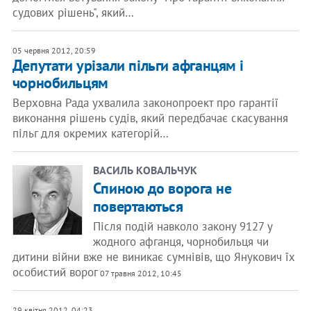
судових рішень", який…
05 червня 2012, 20:59
Депутати урізали пільги афганцям і
чорнобильцям
Верховна Рада ухвалила законопроект про гарантії
виконання рішень судів, який передбачає скасування
пільг для окремих категорій…
ВАСИЛЬ КОВАЛЬЧУК
Спиною до ворога не
повертаються
Після подій навколо закону 9127 у
жодного афганця, чорнобильця чи
дитини війни вже не виникає сумнівів, що Янукович їх
особистий ворог
07 травня 2012, 10:45
29 квітня 2012, 04:23