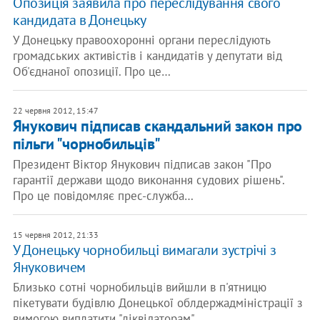
Опозиція заявила про переслідування свого
кандидата в Донецьку
У Донецьку правоохоронні органи переслідують
громадських активістів і кандидатів у депутати від
Об'єднаної опозиції. Про це…
22 червня 2012, 15:47
Янукович підписав скандальний закон про
пільги "чорнобильців"
Президент Віктор Янукович підписав закон "Про
гарантії держави щодо виконання судових рішень".
Про це повідомляє прес-служба…
15 червня 2012, 21:33
У Донецьку чорнобильці вимагали зустрічі з
Януковичем
Близько сотні чорнобильців вийшли в п'ятницю
пікетувати будівлю Донецької облдержадміністрації з
вимогою виплатити "ліквідаторам"…