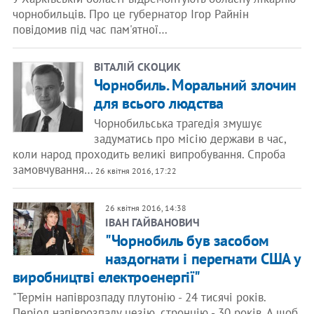
чорнобильців. Про це губернатор Ігор Райнін
повідомив під час пам'ятної…
ВІТАЛІЙ СКОЦИК
Чорнобиль. Моральний злочин
для всього людства
Чорнобильська трагедія змушує
задуматись про місію держави в час,
коли народ проходить великі випробування. Спроба
замовчування…
26 квітня 2016, 17:22
26 квітня 2016, 14:38
​ІВАН ГАЙВАНОВИЧ
"Чорнобиль був засобом
наздогнати і перегнати США у
виробництві електроенергії"
"Термін напіврозпаду плутонію - 24 тисячі років.
Період напіврозпаду цезію, стронцію - 30 років. А щоб