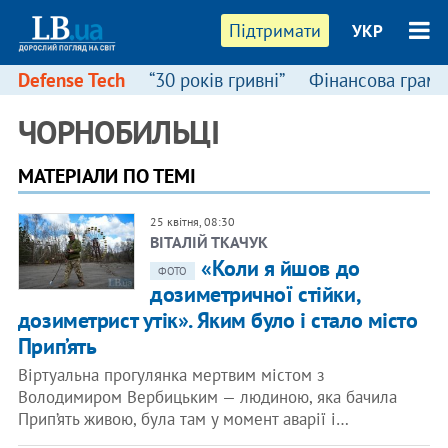
Підтримати
УКР
Defense Tech
“30 років гривні”
Фінансова грамо
ЧОРНОБИЛЬЦІ
МАТЕРІАЛИ ПО ТЕМІ
25 квітня, 08:30
ВІТАЛІЙ ТКАЧУК
«Коли я йшов до
ФОТО
дозиметричної стійки,
дозиметрист утік». Яким було і стало місто
Прип’ять
Віртуальна прогулянка мертвим містом з
Володимиром Вербицьким — людиною, яка бачила
Прип’ять живою, була там у момент аварії і…