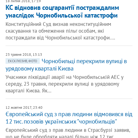
18 липня 2018, 17:19
КС відновив соцгарантії постраждалим
унаслідок Чорнобильської катастрофи
Конституційний Суд визнав неконституційним
скасування та обмеження пільг особам, які
постраждали від Чорнобильської катастрофи.…
23 травня 2018, 13:13
Чорнобильці перекрили вулиці в
ЕКСКЛЮЗИВ, ФОТО
урядовому кварталі Києва
Учасники ліквідації аварії на Чорнобильській АЕС у
середу, 23 травня, перекрили вулиці в урядовому
кварталі Києва. Як…
12 жовтня 2017, 23:40
Європейський суд з прав людини відмовився від
12 тис. позовів українських "чорнобильців"
Європейський суд з прав людини в Страсбурзі заявив,
що не буде обробляти надалі більш ніж 12 тис.