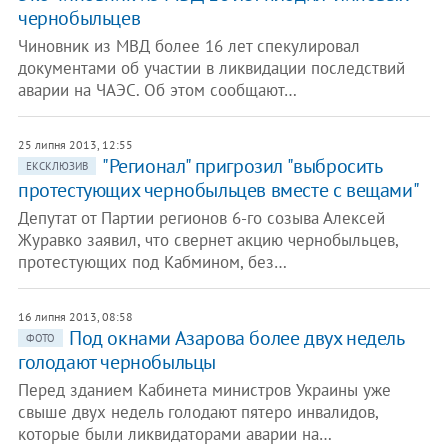
чернобыльцев
Чиновник из МВД более 16 лет спекулировал
документами об участии в ликвидации последствий
аварии на ЧАЭС. Об этом сообщают…
25 липня 2013, 12:55
"Регионал" пригрозил "выбросить
ЕКСКЛЮЗИВ
протестующих чернобыльцев вместе с вещами"
Депутат от Партии регионов 6-го созыва Алексей
Журавко заявил, что свернет акцию чернобыльцев,
протестующих под Кабмином, без…
16 липня 2013, 08:58
Под окнами Азарова более двух недель
ФОТО
голодают чернобыльцы
Перед зданием Кабинета министров Украины уже
свыше двух недель голодают пятеро инвалидов,
которые были ликвидаторами аварии на…