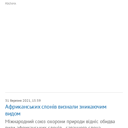
РЕКЛАМА
31 березня 2021, 15:59
Африканських слонів визнали зникаючим
видом
Міжнародний союз охорони природи відніс обидва
види африканських слонів - саванного слона