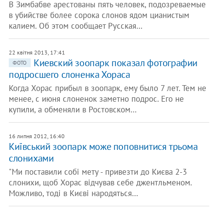
В Зимбабве арестованы пять человек, подозреваемые
в убийстве более сорока слонов ядом цианистым
калием. Об этом сообщает Русская…
22 квітня 2013, 17:41
Киевский зоопарк показал фотографии
ФОТО
подросшего слоненка Хораса
Когда Хорас прибыл в зоопарк, ему было 7 лет. Тем не
менее, с июня слоненок заметно подрос. Его не
купили, а обменяли в Ростовском…
16 липня 2012, 16:40
Київський зоопарк може поповнитися трьома
слонихами
"Ми поставили собі мету - привезти до Києва 2-3
слонихи, щоб Хорас відчував себе джентльменом.
Можливо, тоді в Києві народяться…