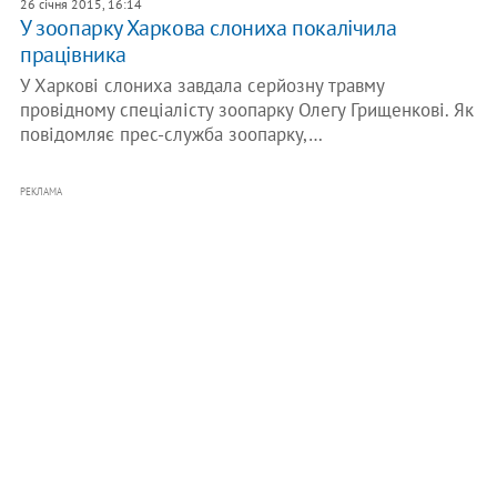
26 січня 2015, 16:14
У зоопарку Харкова слониха покалічила
працівника
У Харкові слониха завдала серйозну травму
провідному спеціалісту зоопарку Олегу Грищенкові. Як
повідомляє прес-служба зоопарку,…
РЕКЛАМА