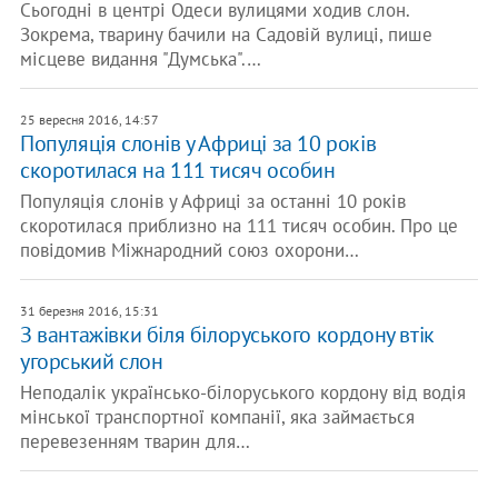
Сьогодні в центрі Одеси вулицями ходив слон.
Зокрема, тварину бачили на Садовій вулиці, пише
місцеве видання "Думська".…
25 вересня 2016, 14:57
Популяція слонів у Африці за 10 років
скоротилася на 111 тисяч особин
Популяція слонів у Африці за останні 10 років
скоротилася приблизно на 111 тисяч особин. Про це
повідомив Міжнародний союз охорони…
31 березня 2016, 15:31
З вантажівки біля білоруського кордону втік
угорський слон
Неподалік українсько-білоруського кордону від водія
мінської транспортної компанії, яка займається
перевезенням тварин для…