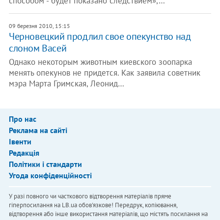
способом - будет показано следствием»,…
09 березня 2010, 15:15
Черновецкий продлил свое опекунство над
слоном Васей
Однако некоторым животным киевского зоопарка
менять опекунов не придется. Как заявила советник
мэра Марта Гримская, Леонид…
Про нас
Реклама на сайті
Івенти
Редакція
Політики і стандарти
Угода конфіденційності
У разі повного чи часткового відтворення матеріалів пряме
гіперпосилання на LB.ua обов'язкове! Передрук, копіювання,
відтворення або інше використання матеріалів, що містять посилання на