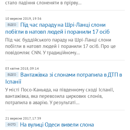
стало падіння слоненяти в прірву…
10 вересня 2019, 19:56
Під час параду на Шрі-Ланці слони
ВІДЕО
побігли в натовп людей і поранили 17 осіб
Під час буддійського параду на Шрі-Ланці слони
побігли в натовп людей і поранили 17 осіб. Про це
повідомляє CNN. У традиційному…
03 квітня 2018, 09:14
Вантажівка зі слонами потрапила в ДТП в
ВІДЕО
Іспанії
У місті Посо-Каньяда, на південному сході Іспанії,
вантажівка, яка перевозила циркових слонів,
потрапила в аварію. У результаті…
21 вересня 2017, 17:39
На вулиці Одеси вивели слона
ФОТО