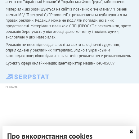
агентство "Українськi Новини" й "Українська Фото Група", заборонено.
Матеріали, які розміщуються на сайті з позначкою "Реклама" / "Новини
компаній" / "Пресреліз" / "Promoted", є рекламними та публікуються на
правах реклами. Редакція може не поділяти погляди, які в них
представлені. Матеріали з плашкою СПЕЦПРОЄКТ є рекламними, проте
редакція бере участь у підготовці цього контенту і поділяє думки,
висловлені у цих матеріалах.
Редакція не несе відповідальності за факти та оціночні судження,
оприлюднені у рекламних матеріалах. Згідно з українським
законодавством, відповідальність за зміст реклами несе рекламодавець.
Cуб'єкт у сфері онлайн-медіа; ідентифікатор медіа - R40-05097
РЕКЛАМА
Про використання cookies