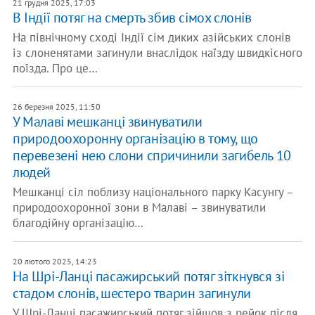
21 грудня 2025, 17:03
В Індії потяг на смерть збив сімох слонів
На північному сході Індії сім диких азійських слонів
із слоненятами загинули внаслідок наїзду швидкісного
поїзда. Про це…
26 березня 2025, 11:50
У Малаві мешканці звинуватили
природоохоронну організацію в тому, що
перевезені нею слони спричинили загибель 10
людей
Мешканці сіл поблизу національного парку Касунгу –
природоохоронної зони в Малаві – звинуватили
благодійну організацію…
20 лютого 2025, 14:23
На Шрі-Ланці пасажирський потяг зіткнувся зі
стадом слонів, шестеро тварин загинули
У Шрі-Ланці пасажирський потяг зійшов з рейок після