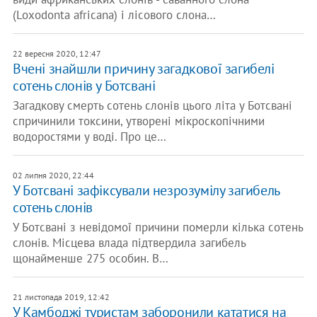
(Loxodonta africana) і лісового слона…
22 вересня 2020, 12:47
Вчені знайшли причину загадкової загибелі
сотень слонів у Ботсвані
Загадкову смерть сотень слонів цього літа у Ботсвані
спричинили токсини, утворені мікроскопічними
водоростями у воді. Про це…
02 липня 2020, 22:44
У Ботсвані зафіксували незрозумілу загибель
сотень слонів
У Ботсвані з невідомої причини померли кілька сотень
слонів. Місцева влада підтвердила загибель
щонайменше 275 особин. В…
21 листопада 2019, 12:42
У Камбоджі туристам заборонили кататися на