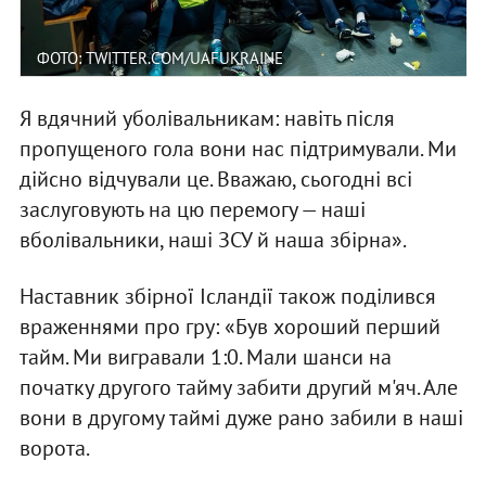
ФОТО: TWITTER.COM/UAFUKRAINE
Я вдячний уболівальникам: навіть після
пропущеного гола вони нас підтримували. Ми
дійсно відчували це. Вважаю, сьогодні всі
заслуговують на цю перемогу — наші
вболівальники, наші ЗСУ й наша збірна».
Наставник збірної Ісландії також поділився
враженнями про гру: «Був хороший перший
тайм. Ми вигравали 1:0. Мали шанси на
початку другого тайму забити другий м'яч. Але
вони в другому таймі дуже рано забили в наші
ворота.