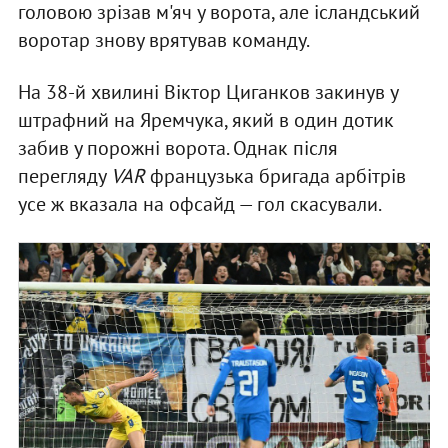
головою зрізав м'яч у ворота, але ісландський
воротар знову врятував команду.
На 38-й хвилині Віктор Циганков закинув у
штрафний на Яремчука, який в один дотик
забив у порожні ворота. Однак після
перегляду
VAR
французька бригада арбітрів
усе ж вказала на офсайд — гол скасували.