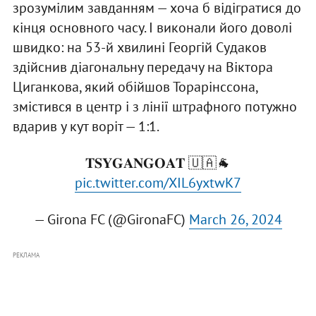
зрозумілим завданням — хоча б відігратися до
кінця основного часу. І виконали його доволі
швидко: на 53-й хвилині Георгій Судаков
здійснив діагональну передачу на Віктора
Циганкова, який обійшов Торарінссона,
змістився в центр і з лінії штрафного потужно
вдарив у кут воріт — 1:1.
𝐓𝐒𝐘𝐆𝐀𝐍𝐆𝐎𝐀𝐓 🇺🇦🐐
pic.twitter.com/XIL6yxtwK7
— Girona FC (@GironaFC)
March 26, 2024
РЕКЛАМА