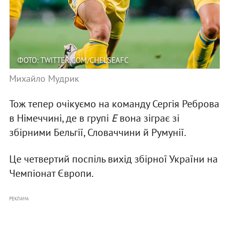
ФОТО: TWITTER.COM/CHELSEAFC
Михайло Мудрик
Тож тепер очікуємо на команду Сергія Реброва
в Німеччині, де в групі
E
вона зіграє зі
збірними Бельгії, Словаччини й Румунії.
Це четвертий поспіль вихід збірної України на
Чемпіонат Європи.
РЕКЛАМА