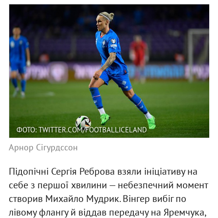
ФОТО: TWITTER.COM/FOOTBALLICELAND
Арнор Сігурдссон
Підопічні Сергія Реброва взяли ініціативу на
себе з першої хвилини — небезпечний момент
створив Михайло Мудрик. Вінгер вибіг по
лівому флангу й віддав передачу на Яремчука,