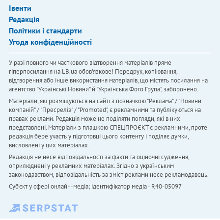
Івенти
Редакція
Політики і стандарти
Угода конфіденційності
У разі повного чи часткового відтворення матеріалів пряме
гіперпосилання на LB.ua обов'язкове! Передрук, копіювання,
відтворення або інше використання матеріалів, що містять посилання на
агентство "Українськi Новини" й "Українська Фото Група", заборонено.
Матеріали, які розміщуються на сайті з позначкою "Реклама" / "Новини
компаній" / "Пресреліз" / "Promoted", є рекламними та публікуються на
правах реклами. Редакція може не поділяти погляди, які в них
представлені. Матеріали з плашкою СПЕЦПРОЄКТ є рекламними, проте
редакція бере участь у підготовці цього контенту і поділяє думки,
висловлені у цих матеріалах.
Редакція не несе відповідальності за факти та оціночні судження,
оприлюднені у рекламних матеріалах. Згідно з українським
законодавством, відповідальність за зміст реклами несе рекламодавець.
Cуб'єкт у сфері онлайн-медіа; ідентифікатор медіа - R40-05097