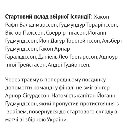
Стартовий склад збірної Ісландії:
Хакон
Рафн Вальдімарссон, Гудмундур Торарінссон,
Віктор Палссон, Сверрір Інгасон, Йоганн
Гудмундссон, Йон Дагур Торстейнссон, Альберт
Гудмундссон, Гакон Арнар
Гаральдссон, Даніель Лео Гретарссон, Адноур
Інгві Трейстасон, Андрі Гудйонсен.
Через травму в попередньому поєдинку
допомогти команді у фіналі не зміг вінгер
Арнор Сігурдссон. Натомість капітан Йоганн
Гудмундссон, який пропустив протистояння з
Ізраїлем, повернувся до стартового складу в
матчі зі збірною України.