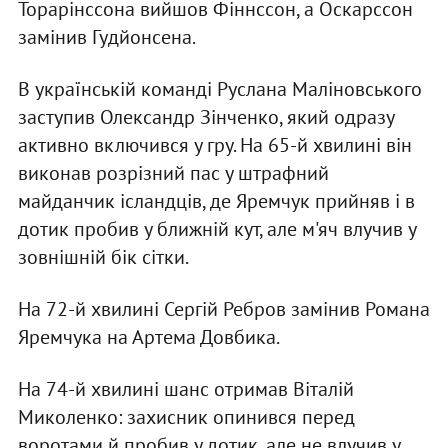
Торарінссона вийшов Фіннссон, а Оскарссон
замінив Гудйонсена.
В українській команді Руслана Маліновського
заступив Олександр Зінченко, який одразу
активно включився у гру. На 65-й хвилині він
виконав розрізний пас у штрафний
майданчик ісландців, де Яремчук прийняв і в
дотик пробив у ближній кут, але м'яч влучив у
зовнішній бік сітки.
На 72-й хвилині Сергій Ребров замінив Романа
Яремчука на Артема Довбика.
На 74-й хвилині шанс отримав Віталій
Миколенко: захисник опинився перед
воротами й пробив у дотик, але не влучив у