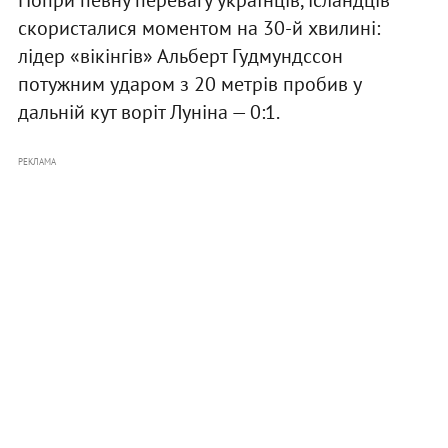
скористалися моментом на 30-й хвилині:
лідер «вікінгів» Альберт Гудмундссон
потужним ударом з 20 метрів пробив у
дальній кут воріт Луніна — 0:1.
РЕКЛАМА