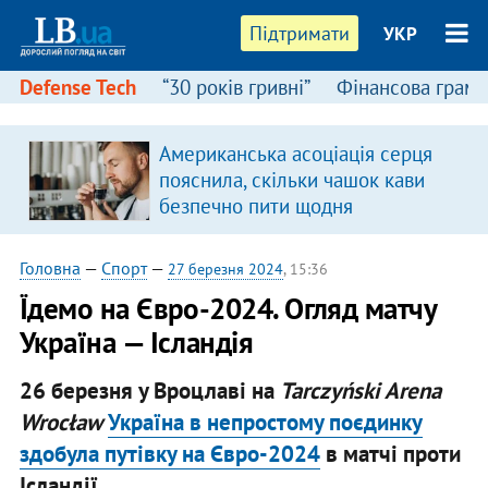
Підтримати
УКР
Defense Tech
“30 років гривні”
Фінансова грамо
Американська асоціація серця
пояснила, скільки чашок кави
безпечно пити щодня
Головна
—
Спорт
—
27 березня 2024
, 15:36
Їдемо на Євро-2024. Огляд матчу
Україна — Ісландія
26 березня у Вроцлаві на
Tarczyński Arena
Wrocław
Україна в непростому поєдинку
здобула путівку на Євро-2024
в матчі проти
Ісландії.