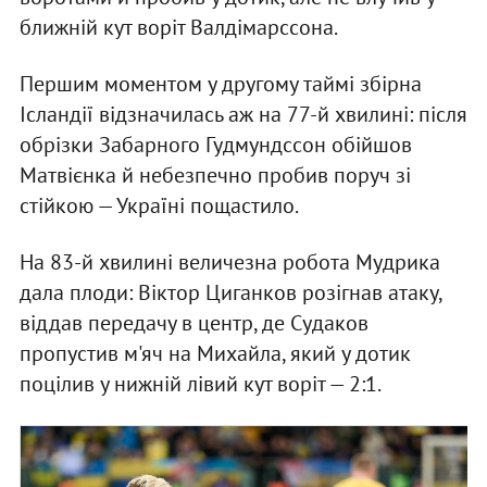
ближній кут воріт Валдімарссона.
Першим моментом у другому таймі збірна
Ісландії відзначилась аж на 77-й хвилині: після
обрізки Забарного Гудмундссон обійшов
Матвієнка й небезпечно пробив поруч зі
стійкою — Україні пощастило.
На 83-й хвилині величезна робота Мудрика
дала плоди: Віктор Циганков розігнав атаку,
віддав передачу в центр, де Судаков
пропустив м'яч на Михайла, який у дотик
поцілив у нижній лівий кут воріт — 2:1.