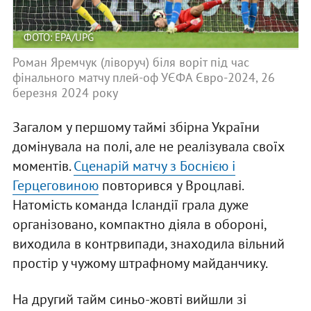
ФОТО: EPA/UPG
Роман Яремчук (ліворуч) біля воріт під час
фінального матчу плей-оф УЄФА Євро-2024, 26
березня 2024 року
Загалом у першому таймі збірна України
домінувала на полі, але не реалізувала своїх
моментів.
Сценарій матчу з Боснією і
Герцеговиною
повторився у Вроцлаві.
Натомість команда Ісландії грала дуже
організовано, компактно діяла в обороні,
виходила в контрвипади, знаходила вільний
простір у чужому штрафному майданчику.
На другий тайм синьо-жовті вийшли зі