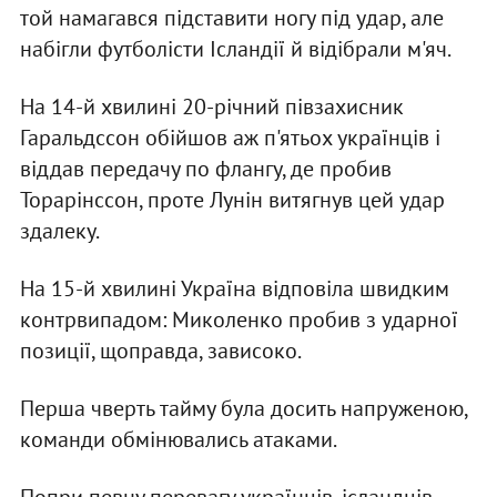
той намагався підставити ногу під удар, але
набігли футболісти Ісландії й відібрали м'яч.
На 14-й хвилині 20-річний півзахисник
Гаральдссон обійшов аж п'ятьох українців і
віддав передачу по флангу, де пробив
Торарінссон, проте Лунін витягнув цей удар
здалеку.
На 15-й хвилині Україна відповіла швидким
контрвипадом: Миколенко пробив з ударної
позиції, щоправда, зависоко.
Перша чверть тайму була досить напруженою,
команди обмінювались атаками.
Попри певну перевагу українців, ісландців