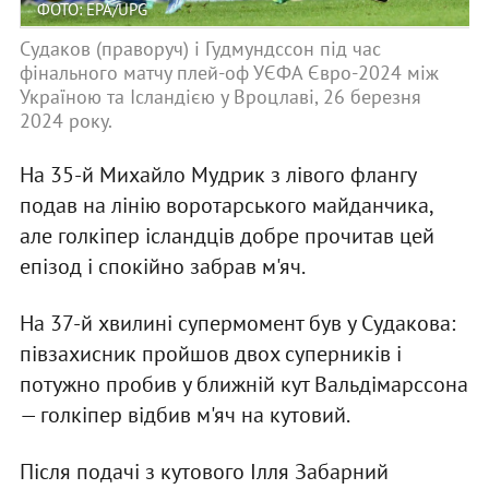
ФОТО: EPA/UPG
Судаков (праворуч) і Гудмундссон під час
фінального матчу плей-оф УЄФА Євро-2024 між
Україною та Ісландією у Вроцлаві, 26 березня
2024 року.
На 35-й Михайло Мудрик з лівого флангу
подав на лінію воротарського майданчика,
але голкіпер ісландців добре прочитав цей
епізод і спокійно забрав м'яч.
На 37-й хвилині супермомент був у Судакова:
півзахисник пройшов двох суперників і
потужно пробив у ближній кут Вальдімарссона
— голкіпер відбив м'яч на кутовий.
Після подачі з кутового Ілля Забарний