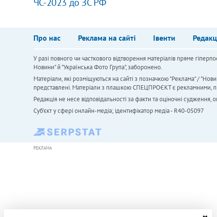
ЧС-2023 до ЗС РФ
Про нас
Реклама на сайті
Івенти
Редакц
У разі повного чи часткового відтворення матеріалів пряме гіперпо
Новини" й "Українська Фото Група", заборонено.
Матеріали, які розміщуються на сайті з позначкою "Реклама" / "Нови
представлені. Матеріали з плашкою СПЕЦПРОЄКТ є рекламними, проте
Редакція не несе відповідальності за факти та оціночні судження,
Cуб'єкт у сфері онлайн-медіа; ідентифікатор медіа - R40-05097
РЕКЛАМА