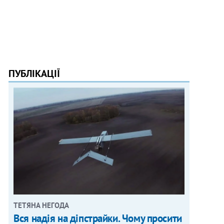
ПУБЛІКАЦІЇ
ТЕТЯНА НЕГОДА
Вся надія на діпстрайки. Чому просити