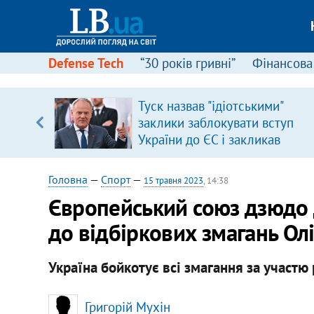
Defense Tech
“30 років гривні”
Фінансова
щодо
Туск назвав "ідіотськими"
 у
заклики заблокувати вступ
ої ходи
України до ЄС і закликав
припинити антиукраїнську
риторику
Головна
—
Спорт
—
15 травня 2023
, 14:38
Європейський союз дзюдо д
до відбіркових змагань О
Україна бойкотує всі змагання за участю 
Григорій Мухін