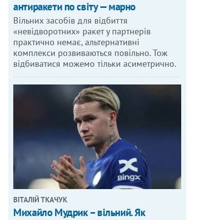
антиракети по світу — марно
Вільних засобів для відбиття
«невідворотних» ракет у партнерів
практично немає, альтернативні
комплекси розвиваються повільно. Тож
відбиватися можемо тільки асиметрично.
ВІТАЛІЙ ТКАЧУК
Михайло Мудрик – вільний. Як