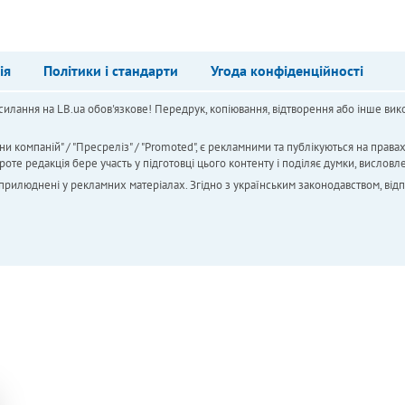
ія
Політики і стандарти
Угода конфіденційності
силання на LB.ua обов'язкове! Передрук, копіювання, відтворення або інше вико
ни компаній" / "Пресреліз" / "Promoted", є рекламними та публікуються на права
 редакція бере участь у підготовці цього контенту і поділяє думки, висловле
 оприлюднені у рекламних матеріалах. Згідно з українським законодавством, від