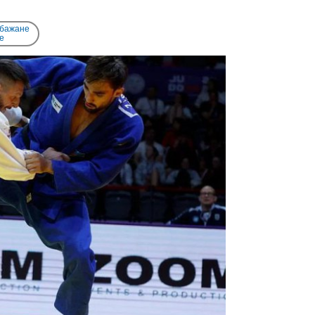
 бажане
e