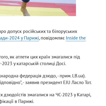
про допуск російських та білоруських
іади-2024 у Парижі
, повідомляє
Inside the
того, як атлети цих країн змагалися під
2023 у катарській столиці Досі.
народна федерація дзюдо, - прим. LB.ua).
дповідно", - заявив президент EJU Ласло Тот.
х дзюдоїстів змагалися на ЧС-2023 у Катарі,
ікації в Парижі.