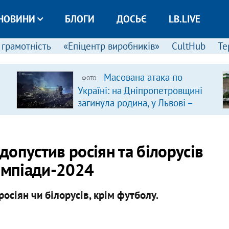
НОВИНИ
БЛОГИ
ДОСЬЄ
LB.LIVE
 грамотність
«Епіцентр виробників»
CultHub
Те
Масована атака по
ФОТО
Україні: на Дніпропетровщині
загинула родина, у Львові –
удар по багатоповерхівках
(доповнюється)
опустив росіян та білорусів
лімпіади-2024
росіян чи білорусів, крім футболу.