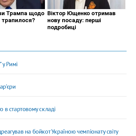
 у Римі
ар'єри
о в стартовому складі
реагував на бойкот Україною чемпіонату світу