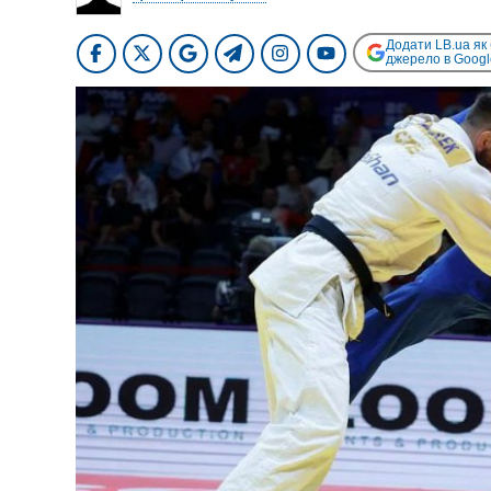
Додати LB.ua як
джерело в Googl