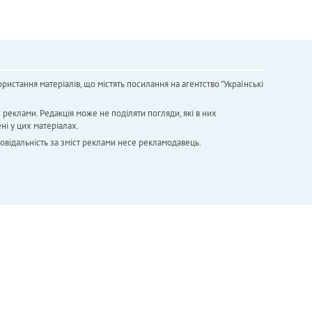
ристання матеріалів, що містять посилання на агентство "Українськi
х реклами. Редакція може не поділяти погляди, які в них
ні у цих матеріалах.
повідальність за зміст реклами несе рекламодавець.