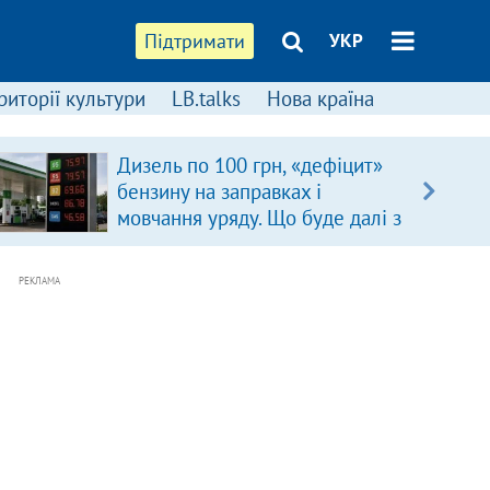
Підтримати
УКР
риторії культури
LB.talks
Нова країна
Дизель по 100 грн, «дефіцит»
бензину на заправках і
мовчання уряду. Що буде далі з
цінами на пальне?
РЕКЛАМА