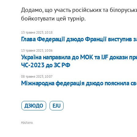
Додамо, що участь російських та білоруськи
бойкотувати цей турнір.
13 травня 2023, 10:18
Глава Федерації дзюдо Франції виступив з
13 травня 2023, 10:06
Україна направила до МОК та IJF докази пр
ЧС-2023 до ЗС РФ
08 травня 2023, 10:07
Міжнародна федерація дзюдо пояснила сво
ДЗЮДО
EJU
РЕКЛАМА