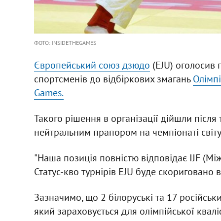
ФОТО: INSIDETHEGAMES
Європейський союз дзюдо
(EJU) оголосив 
спортсменів до відбіркових змагань
Олімп
Games.
Такого рішення в організації дійшли після 
нейтральним прапором на чемпіонаті світу-
"Наша позиція повністю відповідає IJF (Між
Статус-кво турнірів EJU буде скориговано ві
Зазначимо, що 2 білоруські та 17 російськи
який зараховується для олімпійської кваліф