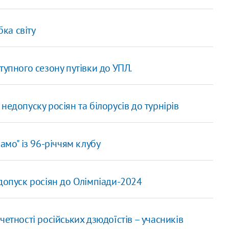
бка світу
тупного сезону путівки до УПЛ.
едопуску росіян та білорусів до турнірів
амо" із 96-річчям клубу
допуск росіян до Олімпіади-2024
етності російських дзюдоїстів – учасників