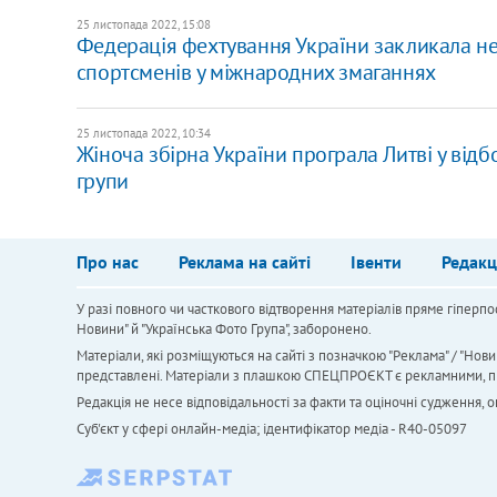
25 листопада 2022, 15:08
Федерація фехтування України закликала не 
спортсменів у міжнародних змаганнях
25 листопада 2022, 10:34
Жіноча збірна України програла Литві у від
групи
Про нас
Реклама на сайті
Івенти
Редакц
У разі повного чи часткового відтворення матеріалів пряме гіперпо
Новини" й "Українська Фото Група", заборонено.
Матеріали, які розміщуються на сайті з позначкою "Реклама" / "Нови
представлені. Матеріали з плашкою СПЕЦПРОЄКТ є рекламними, проте
Редакція не несе відповідальності за факти та оціночні судження,
Cуб'єкт у сфері онлайн-медіа; ідентифікатор медіа - R40-05097