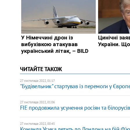
ЧИТАЙТЕ ТАКОЖ
27 листопада 2022, 01:17
"Будівельник" стартував із перемоги у Європе
27 листопада 2022, 01:06
FIE продовжила усунення росіян та білорусі
27 листопада 2022, 00:45
Команда Усика летить до Лондона на бій Ф'ю