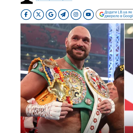
Додати LB.ua як
джерело в Googl