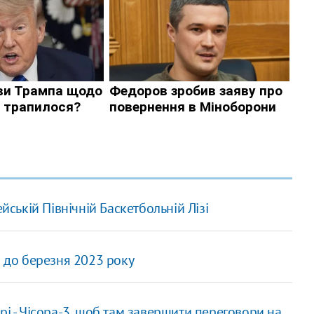
йській Північній Баскетбольній Лізі
в до березня 2023 року
рі - Чісора-3, щоб там завершити переговори на