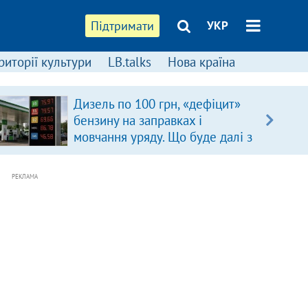
Підтримати
УКР
риторії культури
LB.talks
Нова країна
Дизель по 100 грн, «дефіцит»
бензину на заправках і
мовчання уряду. Що буде далі з
цінами на пальне?
РЕКЛАМА