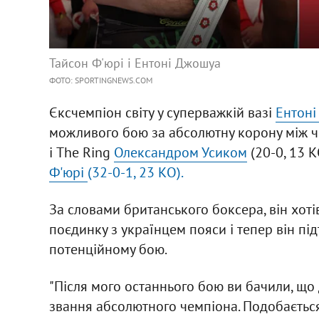
Тайсон Ф'юрі і Ентоні Джошуа
ФОТО: SPORTINGNEWS.COM
Єксчемпіон світу у суперважкій вазі
Ентоні
можливого бою за абсолютну корону між че
і The Ring
Олександром Усиком
(20-0, 13 
Ф'юрі
(32-0-1, 23 КО).
За словами британського боксера, він хоті
поєдинку з українцем пояси і тепер він пі
потенційному бою.
"Після мого останнього бою ви бачили, що
звання абсолютного чемпіона. Подобається 