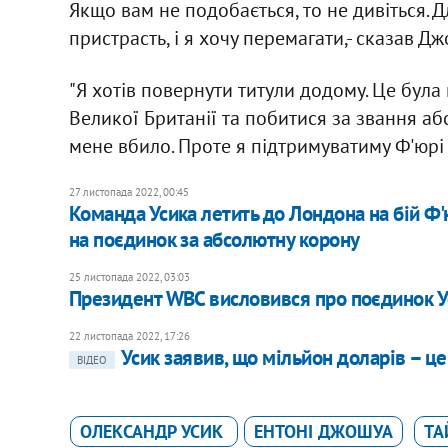
Якщо вам не подобається, то не дивіться. Д
пристрасть, і я хочу перемагати,- сказав 
"Я хотів повернути титули додому. Це була 
Великої Британії та побитися за звання абс
мене вбило. Проте я підтримуватиму Ф'юрі 
27 листопада 2022, 00:45
Команда Усика летить до Лондона на бій Ф'
на поєдинок за абсолютну корону
25 листопада 2022, 03:03
Президент WBC висловився про поєдинок Ус
22 листопада 2022, 17:26
Усик заявив, що мільйон доларів – це
ВІДЕО
ОЛЕКСАНДР УСИК
ЕНТОНІ ДЖОШУА
ТА