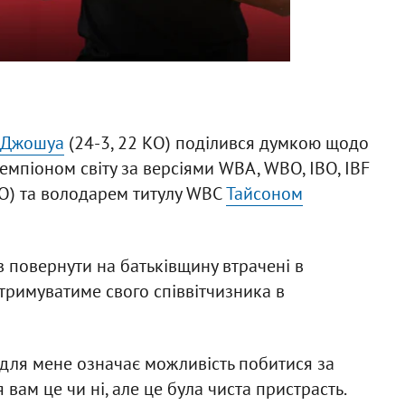
 Джошуа
(24-3, 22 КО) поділився думкою щодо
мпіоном світу за версіями WBA, WBO, IBO, IBF
КО) та володарем титулу WBC
Тайсоном
в повернути на батьківщину втрачені в
дтримуватиме свого співвітчизника в
 для мене означає можливість побитися за
вам це чи ні, але це була чиста пристрасть.