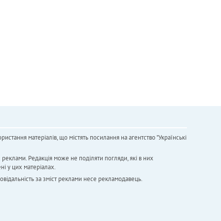
ристання матеріалів, що містять посилання на агентство "Українськi
х реклами. Редакція може не поділяти погляди, які в них
ні у цих матеріалах.
повідальність за зміст реклами несе рекламодавець.