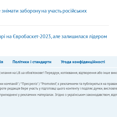
знімати заборону на участь російських
борі на Євробаскет-2023, але залишилася лідером
ія
Політики і стандарти
Угода конфіденційності
силання на LB.ua обов'язкове! Передрук, копіювання, відтворення або інше вико
ни компаній" / "Пресреліз" / "Promoted", є рекламними та публікуються на права
 редакція бере участь у підготовці цього контенту і поділяє думки, висловле
 оприлюднені у рекламних матеріалах. Згідно з українським законодавством, від