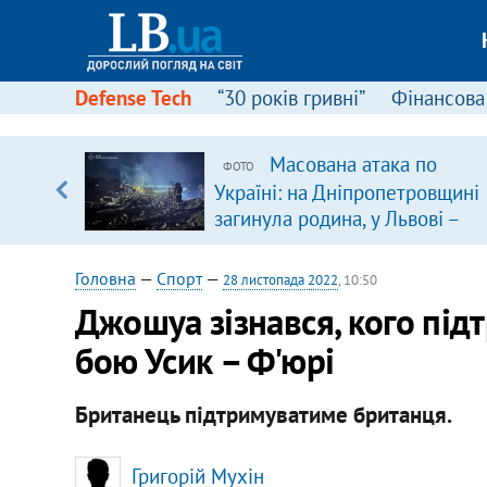
Defense Tech
“30 років гривні”
Фінансова
серця
Масована атака по
ФОТО
 кави
Україні: на Дніпропетровщині
загинула родина, у Львові –
удар по багатоповерхівках
(доповнюється)
Головна
—
Спорт
—
28 листопада 2022
, 10:50
Джошуа зізнався, кого під
бою Усик – Ф'юрі
Британець підтримуватиме британця.
Григорій Мухін