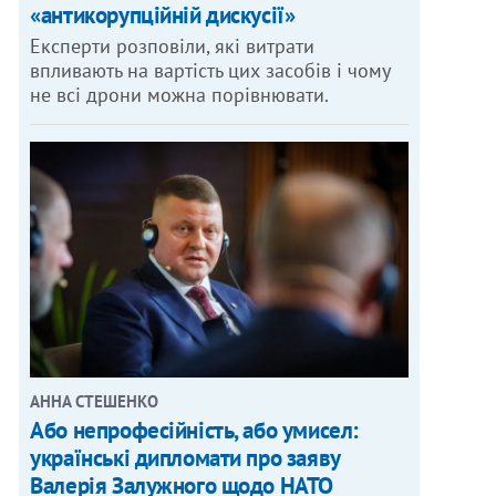
«антикорупційній дискусії»
Експерти розповіли, які витрати
впливають на вартість цих засобів і чому
не всі дрони можна порівнювати.
АННА СТЕШЕНКО
Або непрофесійність, або умисел:
українські дипломати про заяву
Валерія Залужного щодо НАТО