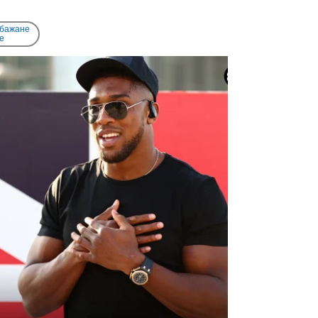
 бажане
e