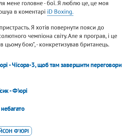
ля мене головне - бої. Я люблю це, це моя
Джошуа в коментарі
iD Boxing.
пристрасть. Я хотів повернути пояси до
олютного чемпіона світу. Але я програв, і це
в цьому бою", - конкретизував британець.
юрі - Чісора-3, щоб там завершити переговори
ик - Ф'юрі
 небагато
ЙСОН Ф'ЮРІ