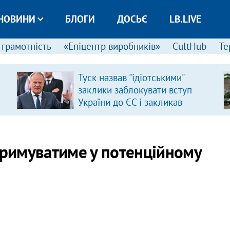
НОВИНИ
БЛОГИ
ДОСЬЄ
LB.LIVE
 грамотність
«Епіцентр виробників»
CultHub
Те
Туск назвав "ідіотськими"
заклики заблокувати вступ
України до ЄС і закликав
припинити антиукраїнську
риторику
тримуватиме у потенційному