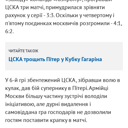
ЦСКА три матчі, примудрилася зрівняти
рахунок у серії - 3:3. Оскільки у четвертому і
п'ятому поєдинках москвичів розгромили - 4:1,
6:2.
ЧИТАЙТЕ ТАКОЖ
ЦСКА трощить Пітер у Кубку Гагаріна
У 6-й грі збентежений ЦСКА, зібравши волю в
кулак, дав бій супернику в Пітері. Армійці
Москви більшу частину зустрічі володіли
ініціативою, але дурні видалення і
самовіддана гра господарів не дозволили
гостям поставити крапку в матчі.