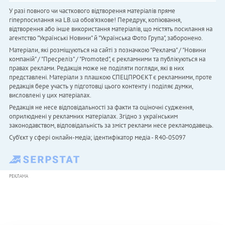
У разі повного чи часткового відтворення матеріалів пряме
гіперпосилання на LB.ua обов'язкове! Передрук, копіювання,
відтворення або інше використання матеріалів, що містять посилання на
агентство "Українськi Новини" й "Українська Фото Група", заборонено.
Матеріали, які розміщуються на сайті з позначкою "Реклама" / "Новини
компаній" / "Пресреліз" / "Promoted", є рекламними та публікуються на
правах реклами. Редакція може не поділяти погляди, які в них
представлені. Матеріали з плашкою СПЕЦПРОЄКТ є рекламними, проте
редакція бере участь у підготовці цього контенту і поділяє думки,
висловлені у цих матеріалах.
Редакція не несе відповідальності за факти та оціночні судження,
оприлюднені у рекламних матеріалах. Згідно з українським
законодавством, відповідальність за зміст реклами несе рекламодавець.
Cуб'єкт у сфері онлайн-медіа; ідентифікатор медіа - R40-05097
РЕКЛАМА