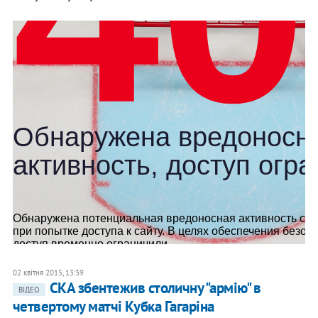
02 квітня 2015, 13:39
СКА збентежив столичну "армію" в
ВІДЕО
четвертому матчі Кубка Гагаріна