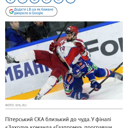
Додати LB.ua як бажане
джерело в Google
ФОТО: KHL.RU
Пітерський СКА близький до чуда. У фіналі
«Заходу» команда «Газпрому», програвши