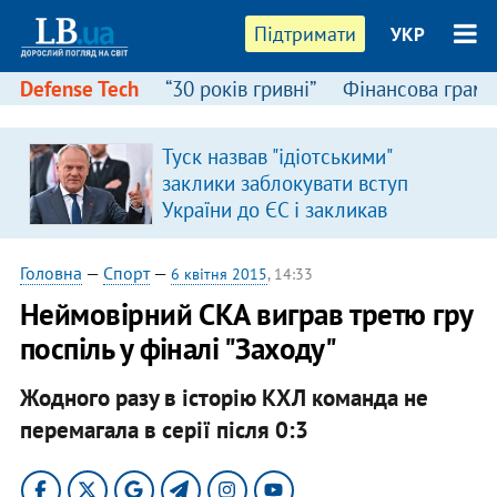
Підтримати
УКР
Defense Tech
“30 років гривні”
Фінансова грамо
Туск назвав "ідіотськими"
заклики заблокувати вступ
України до ЄС і закликав
припинити антиукраїнську
риторику
Головна
—
Спорт
—
6 квітня 2015
, 14:33
Неймовірний СКА виграв третю гру
поспіль у фіналі "Заходу"
Жодного разу в історію КХЛ команда не
перемагала в серії після 0:3