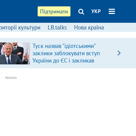
Підтримати
УКР
риторії культури
LB.talks
Нова країна
Туск назвав "ідіотськими"
заклики заблокувати вступ
України до ЄС і закликав
припинити антиукраїнську
риторику
РЕКЛАМА