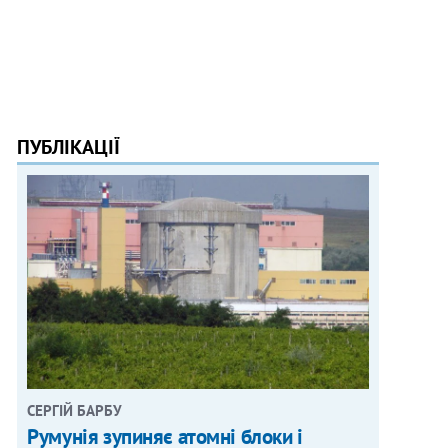
ПУБЛІКАЦІЇ
СЕРГІЙ БАРБУ
Румунія зупиняє атомні блоки і