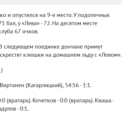
о и опустился на 9-е место. У подопечных
 бал, у «Лева» - 72. На десятом месте
луба 67 очков.
. В следующем поединке дончане примут
е скрестят клюшки на домашнем льду с «Левом».
1)
 Виртанен (Кагарлицкий), 54:56 - 1:1.
:0 (вратарь). Кочетков - 0:0 (вратарь). Кваша -
дулов - 0:1.