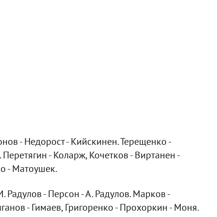
нов - Недорост - Кийскинен. Терещенко -
 Перетягин - Коларж, Кочетков - Виртанен -
о - Матоушек.
 Радулов - Персон - А. Радулов. Марков -
ганов - Гимаев, Григоренко - Прохоркин - Моня.