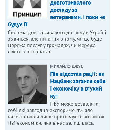
довготривалого
догляду за
ветеранами. І поки не
будує її
Система довготривалого догляду в Україні
з'явиться, але питання в тому, чи це буде
мережа послуг у громадах, чи мережа
ліжок в інтернатах.
МИХАЙЛО ДЖУС
Пів відсотка рації: як
Нацбанк заганяє себе
і економіку в глухий
кут
НБУ може дозволити
собі які завгодно експерименти, але
високі ставки лише пригнічують розвиток
тієї економіки, яка в нас залишилась.