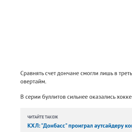
Сравнять счет дончане смогли лишь в трет
овертайм.
В серии буллитов сильнее оказались хокк
ЧИТАЙТЕ ТАКОЖ
КХЛ: "Донбасс" проиграл аутсайдеру к