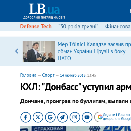
Defense Tech
“30 років гривні”
Фінансова
іцит»
Мер Тбілісі Каладзе заявив п
обман України і Грузії з боку
 далі з
НАТО
Головна
—
Спорт
—
14 лютого 2013
, 13:45
КХЛ: "Донбасс" уступил ар
Дончане, проиграв по буллитам, выпали 
Додати LB.ua як
джерело в Googl