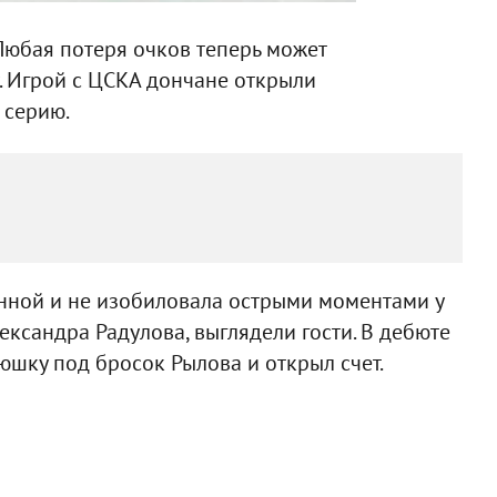
Любая потеря очков теперь может
. Игрой с ЦСКА дончане открыли
 серию.
нной и не изобиловала острыми моментами у
лександра Радулова, выглядели гости. В дебюте
шку под бросок Рылова и открыл счет.