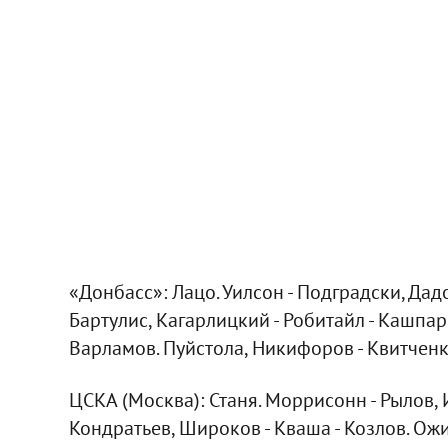
«Донбасс»: Лацо. Уилсон - Подградски, Дадо
Бартулис, Кагарлицкий - Робитайл - Кашпар.
Варламов. Пуйстола, Никифоров - Квитченк
ЦСКА (Москва): Станя. Моррисонн - Рылов, И.
Кондратьев, Широков - Кваша - Козлов. Ожи