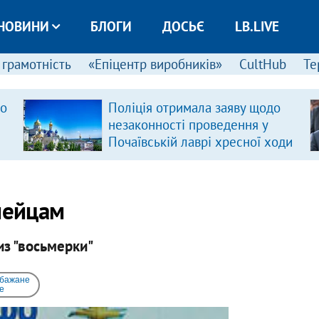
НОВИНИ
БЛОГИ
ДОСЬЄ
LB.LIVE
 грамотність
«Епіцентр виробників»
CultHub
Те
ро
Поліція отримала заяву щодо
незаконності проведення у
Почаївській лаврі хресної ходи
мейцам
из "восьмерки"
 бажане
e