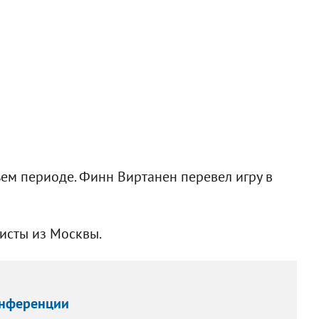
ьем периоде. Финн Виртанен перевел игру в
еисты из Москвы.
онференции