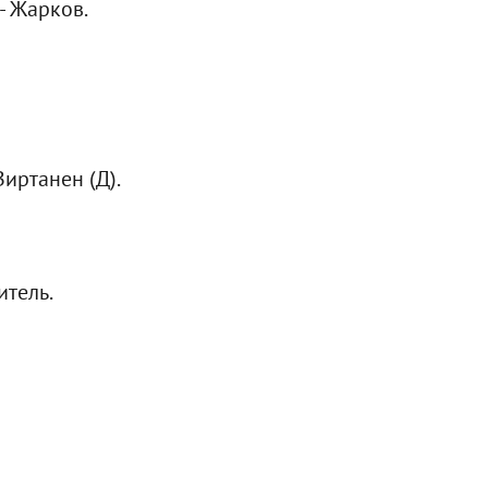
- Жарков.
Виртанен (Д).
итель.