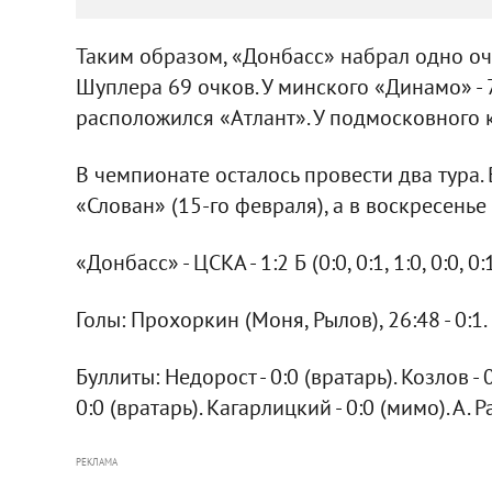
Таким образом, «Донбасс» набрал одно очк
Шуплера 69 очков. У минского «Динамо» - 71
расположился «Атлант». У подмосковного к
В чемпионате осталось провести два тура
«Слован» (15-го февраля), а в воскресень
«Донбасс» - ЦСКА - 1:2 Б (0:0, 0:1, 1:0, 0:0, 0:
Голы: Прохоркин (Моня, Рылов), 26:48 - 0:1.
Буллиты: Недорост - 0:0 (вратарь). Козлов - 0
0:0 (вратарь). Кагарлицкий - 0:0 (мимо). А. Ра
РЕКЛАМА