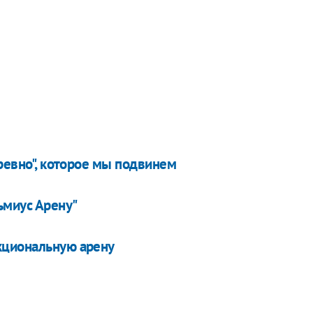
бревно", которое мы подвинем
ьмиус Арену"
кциональную арену