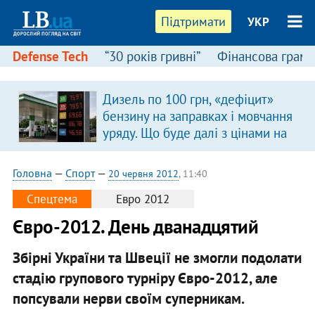
Підтримати
УКР
Defense Tech
“30 років гривні”
Фінансова грамо
Дизель по 100 грн, «дефіцит»
бензину на заправках і мовчання
уряду. Що буде далі з цінами на
пальне?
Головна
—
Спорт
—
20 червня 2012
, 11:40
Спецтема
Евро 2012
Євро-2012. День дванадцятий
Збірні України та Швеції не змогли подолати
стадію групового турніру Євро-2012, але
попсували нерви своїм суперникам.