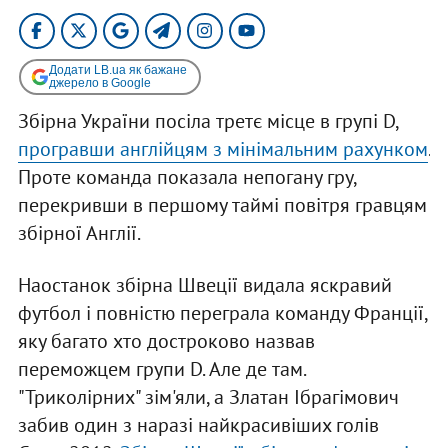
Додати LB.ua як бажане
джерело в Google
Збірна України посіла третє місце в групі D,
програвши англійцям з мінімальним рахунком
.
Проте команда показала непогану гру,
перекривши в першому таймі повітря гравцям
збірної Англії.
Наостанок збірна Швеції видала яскравий
футбол і повністю переграла команду Франції,
яку багато хто достроково назвав
переможцем групи D. Але де там.
"Триколірних" зім'яли, а Златан Ібрагімович
забив один з наразі найкрасивіших голів