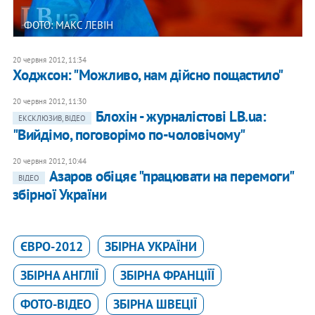
ФОТО: МАКС ЛЕВІН
20 червня 2012, 11:34
Ходжсон: "Можливо, нам дійсно пощастило"
20 червня 2012, 11:30
Блохін - журналістові LB.ua:
ЕКСКЛЮЗИВ, ВІДЕО
"Вийдімо, поговорімо по-чоловічому"
20 червня 2012, 10:44
Азаров обіцяє "працювати на перемоги"
ВІДЕО
збірної України
ЄВРО-2012
ЗБІРНА УКРАЇНИ
ЗБІРНА АНГЛІЇ
ЗБІРНА ФРАНЦІЇЇ
ФОТО-ВІДЕО
ЗБІРНА ШВЕЦІЇ