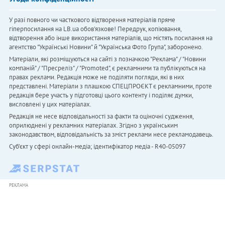
У разі повного чи часткового відтворення матеріалів пряме
гіперпосилання на LB.ua обов'язкове! Передрук, копіювання,
відтворення або інше використання матеріалів, що містять посилання на
агентство "Українськi Новини" й "Українська Фото Група", заборонено.
Матеріали, які розміщуються на сайті з позначкою "Реклама" / "Новини
компаній" / "Пресреліз" / "Promoted", є рекламними та публікуються на
правах реклами. Редакція може не поділяти погляди, які в них
представлені. Матеріали з плашкою СПЕЦПРОЄКТ є рекламними, проте
редакція бере участь у підготовці цього контенту і поділяє думки,
висловлені у цих матеріалах.
Редакція не несе відповідальності за факти та оціночні судження,
оприлюднені у рекламних матеріалах. Згідно з українським
законодавством, відповідальність за зміст реклами несе рекламодавець.
Cуб'єкт у сфері онлайн-медіа; ідентифікатор медіа - R40-05097
РЕКЛАМА