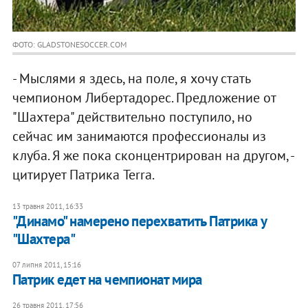
ФОТО: GLADSTONESOCCER.COM
- Мыслями я здесь, на поле, я хочу стать
чемпионом Либертадорес. Предложение от
"Шахтера" действительно поступило, но
сейчас им занимаются профессионалы из
клуба. Я же пока сконцентрирован на другом, -
цитирует Патрика Terra.
13 травня 2011, 16:33
"Динамо" намерено перехватить Патрика у
"Шахтера"
07 липня 2011, 15:16
Патрик едет на чемпионат мира
26 травня 2011, 17:56