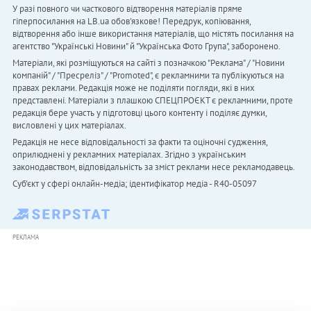
У разі повного чи часткового відтворення матеріалів пряме
гіперпосилання на LB.ua обов'язкове! Передрук, копіювання,
відтворення або інше використання матеріалів, що містять посилання на
агентство "Українськi Новини" й "Українська Фото Група", заборонено.
Матеріали, які розміщуються на сайті з позначкою "Реклама" / "Новини
компаній" / "Пресреліз" / "Promoted", є рекламними та публікуються на
правах реклами. Редакція може не поділяти погляди, які в них
представлені. Матеріали з плашкою СПЕЦПРОЄКТ є рекламними, проте
редакція бере участь у підготовці цього контенту і поділяє думки,
висловлені у цих матеріалах.
Редакція не несе відповідальності за факти та оціночні судження,
оприлюднені у рекламних матеріалах. Згідно з українським
законодавством, відповідальність за зміст реклами несе рекламодавець.
Cуб'єкт у сфері онлайн-медіа; ідентифікатор медіа - R40-05097
РЕКЛАМА