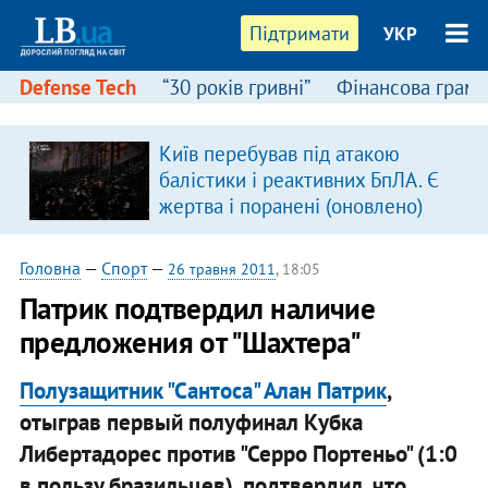
Підтримати
УКР
Defense Tech
“30 років гривні”
Фінансова грамо
Київ перебував під атакою
в
балістики і реактивних БпЛА. Є
жертва і поранені (оновлено)
Головна
—
Спорт
—
26 травня 2011
, 18:05
Патрик подтвердил наличие
предложения от "Шахтера"
Полузащитник "Сантоса"
Алан Патрик
,
отыграв первый полуфинал Кубка
Либертадорес против "Серро Портеньо" (1:0
в пользу бразильцев), подтвердил, что