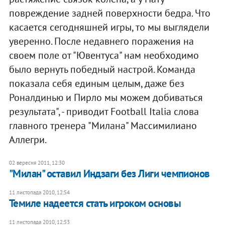
повреждение задней поверхности бедра. Что
касается сегодняшней игры, то мы выглядели
уверенно. После недавнего поражения на
своем поле от "Ювентуса" нам необходимо
было вернуть победный настрой. Команда
показала себя единым целым, даже без
Роналдинью и Пирло мы можем добиваться
результата", - приводит Football Italia слова
главного тренера "Милана" Массимилиано
Аллегри.
02 вересня 2011, 12:30
"Милан" оставил Индзаги без Лиги чемпионов
11 листопада 2010, 12:54
Темиле надеется стать игроком основы
11 листопада 2010, 12:53