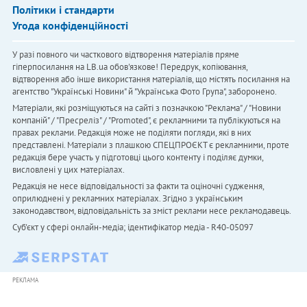
Політики і стандарти
Угода конфіденційності
У разі повного чи часткового відтворення матеріалів пряме
гіперпосилання на LB.ua обов'язкове! Передрук, копіювання,
відтворення або інше використання матеріалів, що містять посилання на
агентство "Українськi Новини" й "Українська Фото Група", заборонено.
Матеріали, які розміщуються на сайті з позначкою "Реклама" / "Новини
компаній" / "Пресреліз" / "Promoted", є рекламними та публікуються на
правах реклами. Редакція може не поділяти погляди, які в них
представлені. Матеріали з плашкою СПЕЦПРОЄКТ є рекламними, проте
редакція бере участь у підготовці цього контенту і поділяє думки,
висловлені у цих матеріалах.
Редакція не несе відповідальності за факти та оціночні судження,
оприлюднені у рекламних матеріалах. Згідно з українським
законодавством, відповідальність за зміст реклами несе рекламодавець.
Cуб'єкт у сфері онлайн-медіа; ідентифікатор медіа - R40-05097
РЕКЛАМА