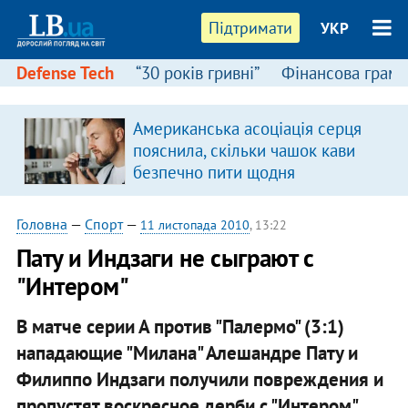
Підтримати
УКР
Defense Tech
“30 років гривні”
Фінансова грамо
Американська асоціація серця
я
пояснила, скільки чашок кави
безпечно пити щодня
Головна
—
Спорт
—
11 листопада 2010
, 13:22
Пату и Индзаги не сыграют с
"Интером"
В матче серии А против "Палермо" (3:1)
нападающие "Милана" Алешандре Пату и
Филиппо Индзаги получили повреждения и
пропустят воскресное дерби с "Интером".