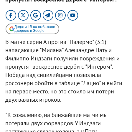
Додати LB.ua як бажане
джерело в Google
В матче серии А против "Палермо" (3:1)
нападающие "Милана" Алешандре Пату и
Филиппо Индзаги получили повреждения и
пропустят воскресное дерби с "Интером".
Победа над сицилийцами позволила
россонери обойти в таблице "Лацио" и выйти
на первое место, но это стоило им потери
двух важных игроков.
"К сожалению, на ближайшие матчи мы
потеряли двух форвардов. У Индзаги
растяжение связок колена, а у Пату