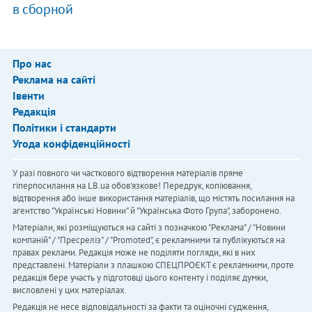
в сборной
Про нас
Реклама на сайті
Івенти
Редакція
Політики і стандарти
Угода конфіденційності
У разі повного чи часткового відтворення матеріалів пряме
гіперпосилання на LB.ua обов'язкове! Передрук, копіювання,
відтворення або інше використання матеріалів, що містять посилання на
агентство "Українськi Новини" й "Українська Фото Група", заборонено.
Матеріали, які розміщуються на сайті з позначкою "Реклама" / "Новини
компаній" / "Пресреліз" / "Promoted", є рекламними та публікуються на
правах реклами. Редакція може не поділяти погляди, які в них
представлені. Матеріали з плашкою СПЕЦПРОЄКТ є рекламними, проте
редакція бере участь у підготовці цього контенту і поділяє думки,
висловлені у цих матеріалах.
Редакція не несе відповідальності за факти та оціночні судження,