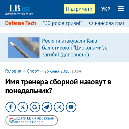
Підтримати
УКР
Defense Tech
“30 років гривні”
Фінансова грамо
:
Росіяни атакували Київ
балістикою і "Цирконами", є
загиблі (доповнено)
Головна
—
Спорт
—
26 січня 2010
, 10:04
Имя тренера сборной назовут в
понедельник?
Додати LB.ua як бажане
джерело в Google