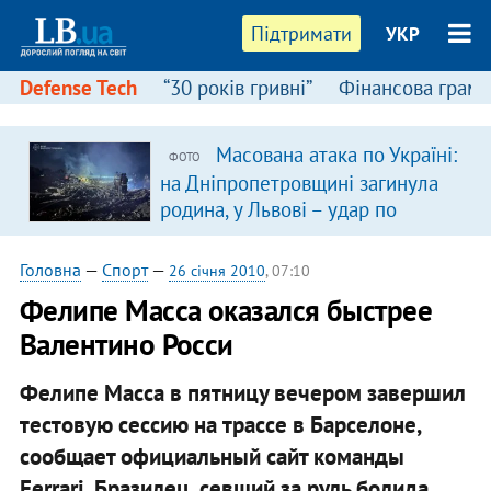
Підтримати
УКР
Defense Tech
“30 років гривні”
Фінансова грамо
Масована атака по Україні:
ФОТО
на Дніпропетровщині загинула
родина, у Львові – удар по
багатоповерхівках
(доповнюється)
Головна
—
Спорт
—
26 січня 2010
, 07:10
Фелипе Масса оказался быстрее
Валентино Росси
Фелипе Масса в пятницу вечером завершил
тестовую сессию на трассе в Барселоне,
сообщает официальный сайт команды
Ferrari. Бразилец, севший за руль болида