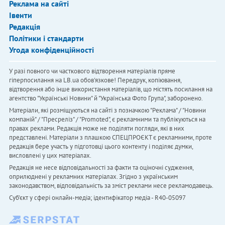
Реклама на сайті
Івенти
Редакція
Політики і стандарти
Угода конфіденційності
У разі повного чи часткового відтворення матеріалів пряме
гіперпосилання на LB.ua обов'язкове! Передрук, копіювання,
відтворення або інше використання матеріалів, що містять посилання на
агентство "Українськi Новини" й "Українська Фото Група", заборонено.
Матеріали, які розміщуються на сайті з позначкою "Реклама" / "Новини
компаній" / "Пресреліз" / "Promoted", є рекламними та публікуються на
правах реклами. Редакція може не поділяти погляди, які в них
представлені. Матеріали з плашкою СПЕЦПРОЄКТ є рекламними, проте
редакція бере участь у підготовці цього контенту і поділяє думки,
висловлені у цих матеріалах.
Редакція не несе відповідальності за факти та оціночні судження,
оприлюднені у рекламних матеріалах. Згідно з українським
законодавством, відповідальність за зміст реклами несе рекламодавець.
Cуб'єкт у сфері онлайн-медіа; ідентифікатор медіа - R40-05097