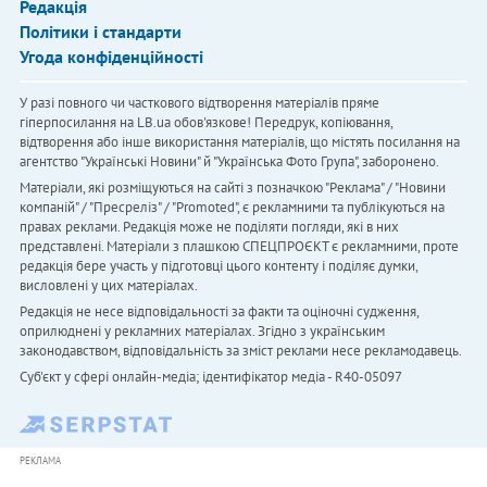
Редакція
Політики і стандарти
Угода конфіденційності
У разі повного чи часткового відтворення матеріалів пряме
гіперпосилання на LB.ua обов'язкове! Передрук, копіювання,
відтворення або інше використання матеріалів, що містять посилання на
агентство "Українськi Новини" й "Українська Фото Група", заборонено.
Матеріали, які розміщуються на сайті з позначкою "Реклама" / "Новини
компаній" / "Пресреліз" / "Promoted", є рекламними та публікуються на
правах реклами. Редакція може не поділяти погляди, які в них
представлені. Матеріали з плашкою СПЕЦПРОЄКТ є рекламними, проте
редакція бере участь у підготовці цього контенту і поділяє думки,
висловлені у цих матеріалах.
Редакція не несе відповідальності за факти та оціночні судження,
оприлюднені у рекламних матеріалах. Згідно з українським
законодавством, відповідальність за зміст реклами несе рекламодавець.
Cуб'єкт у сфері онлайн-медіа; ідентифікатор медіа - R40-05097
РЕКЛАМА