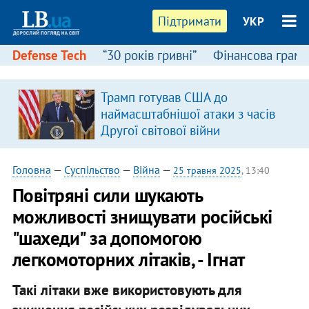
Підтримати
УКР
Defense Tech
“30 років гривні”
Фінансова грамо
Трамп готував США до
в
наймасштабнішої атаки з часів
Другої світової війни
Головна
—
Суспільство
—
Війна
—
25 травня 2025
, 13:40
​Повітряні сили шукають
можливості знищувати російські
"шахеди" за допомогою
легкомоторних літаків, - Ігнат
Такі літаки вже використовують для