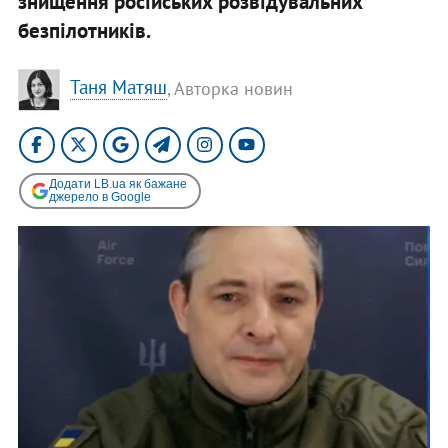
знищення російських розвідувальних
безпілотників.
Таня Матяш
, Авторка новин
Додати LB.ua як бажане
джерело в Google