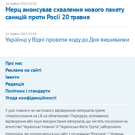
16 травня 2025, 02:50
Мерц анонсував схвалення нового пакету
санкцій проти Росії 20 травня
16 травня 2025, 01:44
Українці у Відні провели ходу до Дня вишиванки
Про нас
Реклама на сайті
Івенти
Редакція
Політики і стандарти
Угода конфіденційності
У разі повного чи часткового відтворення матеріалів пряме
гіперпосилання на LB.ua обов'язкове! Передрук, копіювання,
відтворення або інше використання матеріалів, що містять посилання на
агентство "Українськi Новини" й "Українська Фото Група", заборонено.
Матеріали, які розміщуються на сайті з позначкою "Реклама" / "Новини