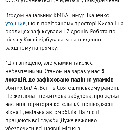
07:50 уточнюється", – йдеться у повідомленні.
Згодом начальник КМВА Тимур Ткаченко
уточнив
, що в повітряному просторі Києва і на
околицях зафіксували 17 дронів. Робота по
цілях у Києві відбувалася на південно-
західному напрямку.
"Цілі знищено, але уламки також є
5
небезпечними. Станом на зараз у нас
локацій, де зафіксовано падіння уламків
збитих БпЛА. Всі – в Святошинському районі.
Це житлова і нежитлова забудова, проїжджа
частина, територія котельні. Є пошкоджені
вікна і декілька автомобілів. На місці
працюють всі служби. Дуже важливо
убезпечити всі наявні місця з