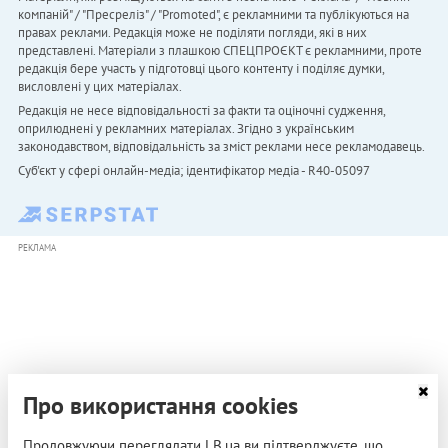
компаній" / "Пресреліз" / "Promoted", є рекламними та публікуються на
правах реклами. Редакція може не поділяти погляди, які в них
представлені. Матеріали з плашкою СПЕЦПРОЄКТ є рекламними, проте
редакція бере участь у підготовці цього контенту і поділяє думки,
висловлені у цих матеріалах.
Редакція не несе відповідальності за факти та оціночні судження,
оприлюднені у рекламних матеріалах. Згідно з українським
законодавством, відповідальність за зміст реклами несе рекламодавець.
Cуб'єкт у сфері онлайн-медіа; ідентифікатор медіа - R40-05097
РЕКЛАМА
Про використання cookies
Продовжуючи переглядати LB.ua ви підтверджуєте, що