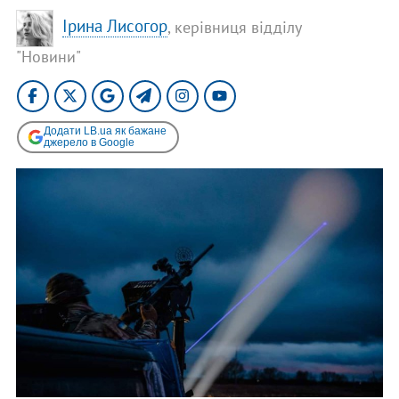
Ірина Лисогор
, керівниця відділу
"Новини"
Додати LB.ua як бажане
джерело в Google