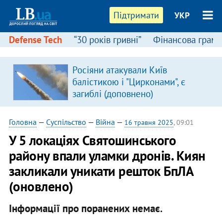
Підтримати
УКР
Defense Tech
“30 років гривні”
Фінансова грамо
Росіяни атакували Київ
балістикою і "Цирконами", є
загиблі (доповнено)
Головна
—
Суспільство
—
Війна
—
16 травня 2025
, 09:01
У 5 локаціях Святошинського
району впали уламки дронів. Киян
закликали уникати решток БпЛА
(оновлено)
Інформації про поранених немає.