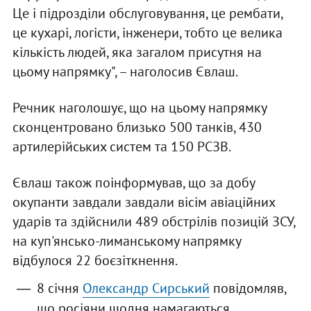
Це і підрозділи обслуговування, це рембати,
це кухарі, логісти, інженери, тобто це велика
кількість людей, яка загалом присутня на
цьому напрямку", – наголосив Євлаш.
Речник наголошує, що на цьому напрямку
сконцентровано близько 500 танків, 430
артилерійських систем та 150 РСЗВ.
Євлаш також поінформував, що за добу
окупанти завдали завдали вісім авіаційних
ударів та здійснили 489 обстрілів позицій ЗСУ,
на куп'янсько-лиманському напрямку
відбулося 22 боєзіткнення.
8 січня
Олександр Сирський
повідомляв,
що росіяни щодня намагаються