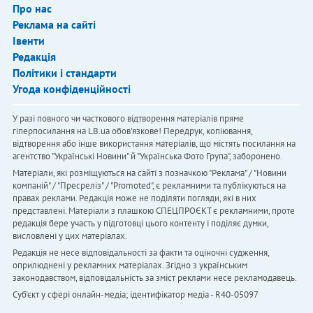
Про нас
Реклама на сайті
Івенти
Редакція
Політики і стандарти
Угода конфіденційності
У разі повного чи часткового відтворення матеріалів пряме
гіперпосилання на LB.ua обов'язкове! Передрук, копіювання,
відтворення або інше використання матеріалів, що містять посилання на
агентство "Українськi Новини" й "Українська Фото Група", заборонено.
Матеріали, які розміщуються на сайті з позначкою "Реклама" / "Новини
компаній" / "Пресреліз" / "Promoted", є рекламними та публікуються на
правах реклами. Редакція може не поділяти погляди, які в них
представлені. Матеріали з плашкою СПЕЦПРОЄКТ є рекламними, проте
редакція бере участь у підготовці цього контенту і поділяє думки,
висловлені у цих матеріалах.
Редакція не несе відповідальності за факти та оціночні судження,
оприлюднені у рекламних матеріалах. Згідно з українським
законодавством, відповідальність за зміст реклами несе рекламодавець.
Cуб'єкт у сфері онлайн-медіа; ідентифікатор медіа - R40-05097