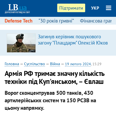
Підтримати
УКР
Defense Tech
“30 років гривні”
Фінансова грамо
Загинув керівник пошукового
загону "Плацдарм" Олексій Юков
Головна
—
Суспільство
—
Війна
—
19 лютого 2024
, 15:29
Армія РФ тримає значну кількість
техніки під Куп'янськом, – Євлаш
Ворог сконцентрував 500 танків, 430
артилерійських систем та 150 РСЗВ на
цьому напрямку.