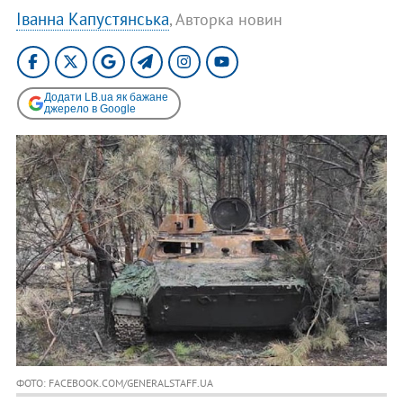
Іванна Капустянська
, Авторка новин
Додати LB.ua як бажане
джерело в Google
ФОТО: FACEBOOK.COM/GENERALSTAFF.UA