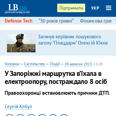
Підтримати
УКР
Defense Tech
“30 років гривні”
Фінансова грамо
:
Загинув керівник пошукового
загону "Плацдарм" Олексій Юков
Головна
—
Суспільство
—
Події
—
28 вересня 2023
, 11:28
У Запоріжжі маршрутка в’їхала в
електроопору, постраждало 8 осіб
Правоохоронці встановлюють причини ДТП.
Сергій Албул