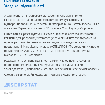
Політики і стандарти
Угода конфіденційності
У разі повного чи часткового відтворення матеріалів пряме
гіперпосилання на LB.ua обов'язкове! Передрук, копіювання,
відтворення або інше використання матеріалів, що містять посилання на
агентство "Українськi Новини" й "Українська Фото Група", заборонено.
Матеріали, які розміщуються на сайті з позначкою "Реклама" / "Новини
компаній" / "Пресреліз" / "Promoted", є рекламними та публікуються на
правах реклами. Редакція може не поділяти погляди, які в них
представлені. Матеріали з плашкою СПЕЦПРОЄКТ є рекламними, проте
редакція бере участь у підготовці цього контенту і поділяє думки,
висловлені у цих матеріалах.
Редакція не несе відповідальності за факти та оціночні судження,
оприлюднені у рекламних матеріалах. Згідно з українським
законодавством, відповідальність за зміст реклами несе рекламодавець.
Cуб'єкт у сфері онлайн-медіа; ідентифікатор медіа - R40-05097
РЕКЛАМА