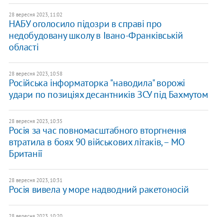
28 вересня 2023, 11:02
НАБУ оголосило підозри в справі про
недобудовану школу в Івано-Франківській
області
28 вересня 2023, 10:58
Російська інформаторка "наводила" ворожі
удари по позиціях десантників ЗСУ під Бахмутом
28 вересня 2023, 10:35
Росія за час повномасштабного вторгнення
втратила в боях 90 військових літаків, – МО
Британії
28 вересня 2023, 10:31
Росія вивела у море надводний ракетоносій
28 вересня 2023, 10:20