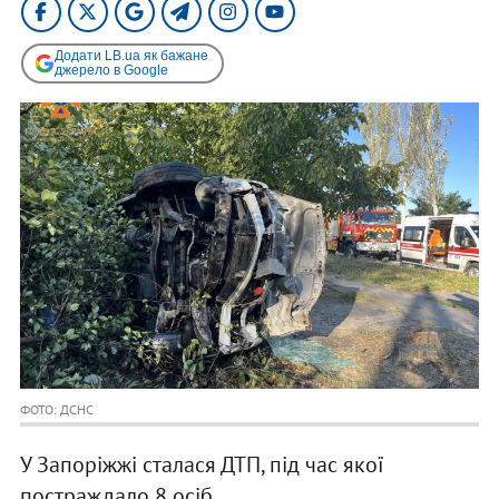
Додати LB.ua як бажане
джерело в Google
ФОТО: ДСНС
У Запоріжжі сталася ДТП, під час якої
постраждало 8 осіб.