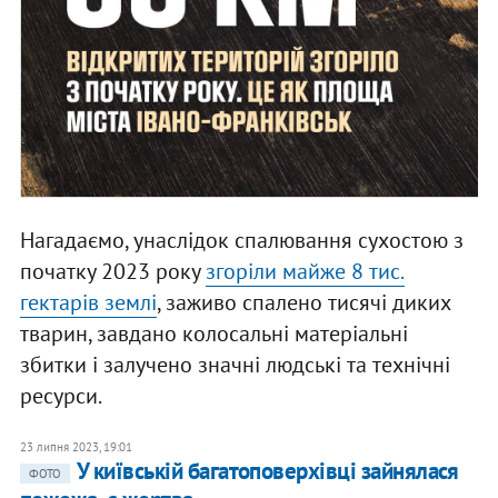
Нагадаємо, унаслідок спалювання сухостою з
початку 2023 року
згоріли майже 8 тис.
гектарів землі
, заживо спалено тисячі диких
тварин, завдано колосальні матеріальні
збитки і залучено значні людські та технічні
ресурси.
23 липня 2023, 19:01
У київській багатоповерхівці зайнялася
ФОТО