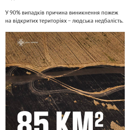
У 90% випадків причина виникнення пожеж
на відкритих територіях − людська недбалість.