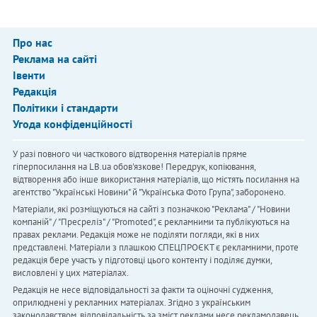
Про нас
Реклама на сайті
Івенти
Редакція
Політики і стандарти
Угода конфіденційності
У разі повного чи часткового відтворення матеріалів пряме
гіперпосилання на LB.ua обов'язкове! Передрук, копіювання,
відтворення або інше використання матеріалів, що містять посилання на
агентство "Українськi Новини" й "Українська Фото Група", заборонено.
Матеріали, які розміщуються на сайті з позначкою "Реклама" / "Новини
компаній" / "Пресреліз" / "Promoted", є рекламними та публікуються на
правах реклами. Редакція може не поділяти погляди, які в них
представлені. Матеріали з плашкою СПЕЦПРОЄКТ є рекламними, проте
редакція бере участь у підготовці цього контенту і поділяє думки,
висловлені у цих матеріалах.
Редакція не несе відповідальності за факти та оціночні судження,
оприлюднені у рекламних матеріалах. Згідно з українським
законодавством, відповідальність за зміст реклами несе рекламодавець.