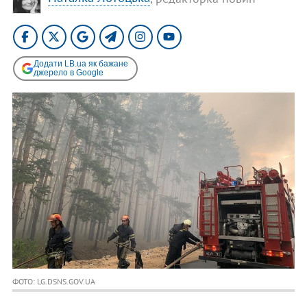
Додати LB.ua як бажане
джерело в Google
ФОТО: LG.DSNS.GOV.UA