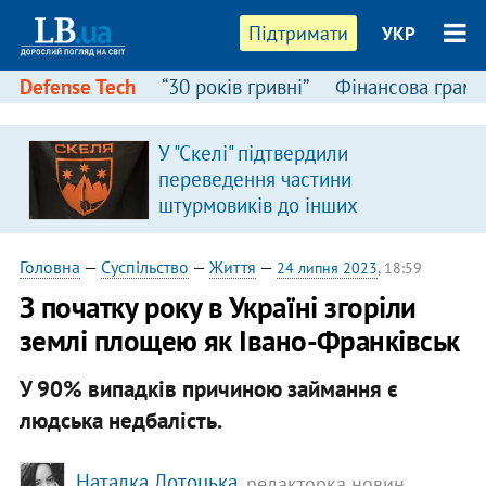
Підтримати
УКР
Defense Tech
“30 років гривні”
Фінансова грамо
У "Скелі" підтвердили
в
переведення частини
штурмовиків до інших
підрозділів
Головна
—
Суспільство
—
Життя
—
24 липня 2023
, 18:59
З початку року в Україні згоріли
землі площею як Івано-Франківськ
У 90% випадків причиною займання є
людська недбалість.
Наталка Лотоцька
, редакторка новин