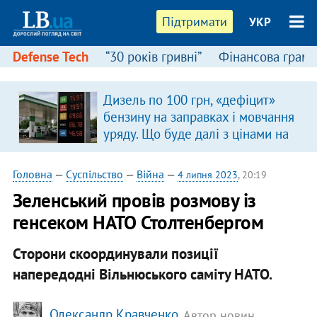
Підтримати
УКР
Defense Tech
“30 років гривні”
Фінансова грамо
Дизель по 100 грн, «дефіцит»
бензину на заправках і мовчання
уряду. Що буде далі з цінами на
пальне?
Головна
—
Суспільство
—
Війна
—
4 липня 2023
, 20:19
Зеленський провів розмову із
генсеком НАТО Столтенбергом
Сторони скоординували позиції
напередодні Вільнюського саміту НАТО.
Олександр Кравченко
, Автор новин