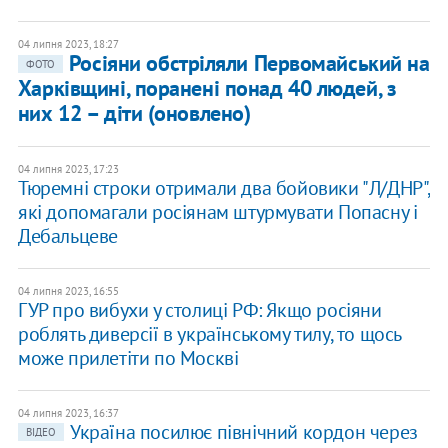
04 липня 2023, 18:27
Росіяни обстріляли Первомайський на
ФОТО
Харківщині, поранені понад 40 людей, з
них 12 – діти (оновлено)
04 липня 2023, 17:23
Тюремні строки отримали два бойовики "Л/ДНР",
які допомагали росіянам штурмувати Попасну і
Дебальцеве
04 липня 2023, 16:55
ГУР про вибухи у столиці РФ: Якщо росіяни
роблять диверсії в українському тилу, то щось
може прилетіти по Москві
04 липня 2023, 16:37
Україна посилює північний кордон через
ВІДЕО