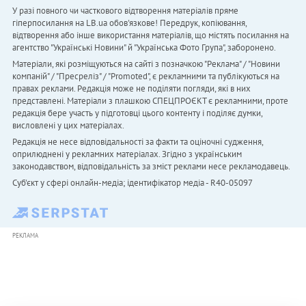
У разі повного чи часткового відтворення матеріалів пряме
гіперпосилання на LB.ua обов'язкове! Передрук, копіювання,
відтворення або інше використання матеріалів, що містять посилання на
агентство "Українськi Новини" й "Українська Фото Група", заборонено.
Матеріали, які розміщуються на сайті з позначкою "Реклама" / "Новини
компаній" / "Пресреліз" / "Promoted", є рекламними та публікуються на
правах реклами. Редакція може не поділяти погляди, які в них
представлені. Матеріали з плашкою СПЕЦПРОЄКТ є рекламними, проте
редакція бере участь у підготовці цього контенту і поділяє думки,
висловлені у цих матеріалах.
Редакція не несе відповідальності за факти та оціночні судження,
оприлюднені у рекламних матеріалах. Згідно з українським
законодавством, відповідальність за зміст реклами несе рекламодавець.
Cуб'єкт у сфері онлайн-медіа; ідентифікатор медіа - R40-05097
РЕКЛАМА