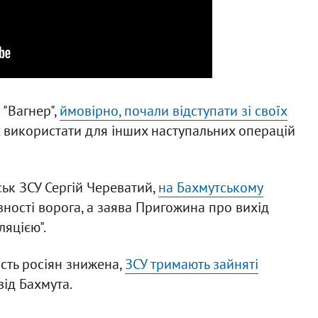
 "Вагнер",
ймовірно, почали відступати зі своїх
їх використати для інших наступальних операцій
ськ ЗСУ Сергій Череватий,
на Бахмутському
ності ворога, а заява Пригожина про вихід
ляцією".
сть росіян знижена,
ЗСУ тримають зайняті
від Бахмута.