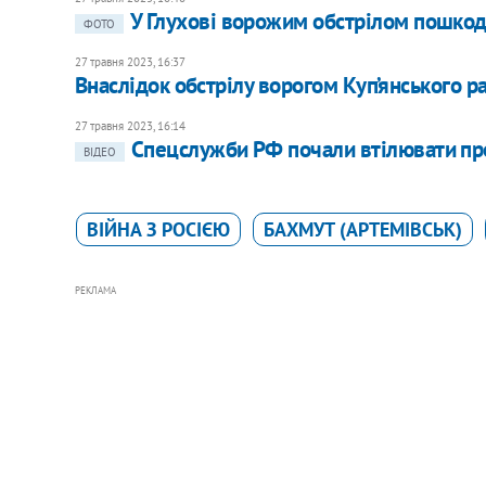
У Глухові ворожим обстрілом пошко
ФОТО
27 травня 2023, 16:37
Внаслідок обстрілу ворогом Куп’янського р
27 травня 2023, 16:14
Спецслужби РФ почали втілювати про
ВІДЕО
ВІЙНА З РОСІЄЮ
БАХМУТ (АРТЕМІВСЬК)
РЕКЛАМА