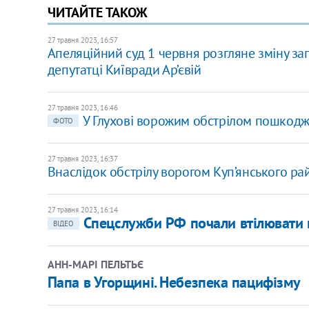
ЧИТАЙТЕ ТАКОЖ
27 травня 2023, 16:57
Апеляційний суд 1 червня розгляне зміну за
депутатці Київради Ар’євій
27 травня 2023, 16:46
У Глухові ворожим обстрілом пошкодж
ФОТО
27 травня 2023, 16:37
Внаслідок обстрілу ворогом Куп’янського ра
27 травня 2023, 16:14
Спецслужби РФ почали втілювати п
ВІДЕО
АНН-МАРІ ПЕЛЬТЬЄ
Папа в Угорщині. Небезпека пацифізму