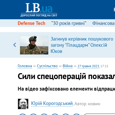
Defense Tech
“30 років гривні”
Фінансова
щодо
Загинув керівник пошукового
 у
загону "Плацдарм" Олексій
ої ходи
Юков
Головна
—
Суспільство
—
Війна
—
27 травня 2023
, 17:15
Сили спецоперацій показал
На відео зафіксовано елементи відпрац
Юрій Корогодський
, Автор новин