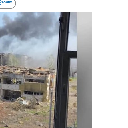
 бажане
e