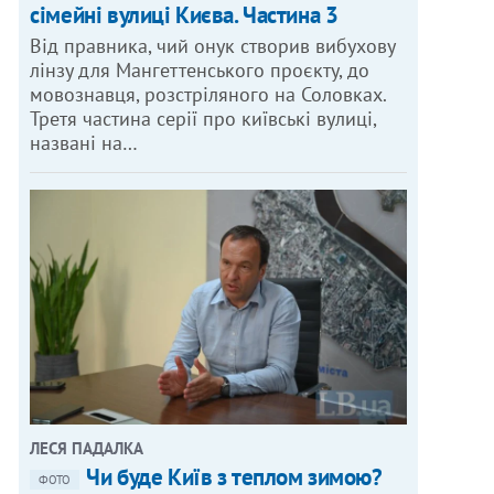
сімейні вулиці Києва. Частина 3
Від правника, чий онук створив вибухову
лінзу для Мангеттенського проєкту, до
мовознавця, розстріляного на Соловках.
Третя частина серії про київські вулиці,
названі на…
ЛЕСЯ ПАДАЛКА
Чи буде Київ з теплом зимою?
ФОТО