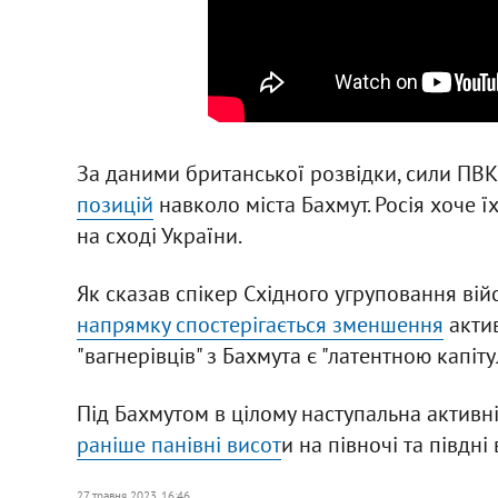
За даними британської розвідки, сили ПВК
позицій
навколо міста Бахмут. Росія хоче 
на сході України.
Як сказав спікер Східного угруповання вій
напрямку спостерігається зменшення
актив
"вагнерівців" з Бахмута є "латентною капіту
Під Бахмутом в цілому наступальна активні
раніше панівні висот
и на півночі та півдні 
27 травня 2023, 16:46