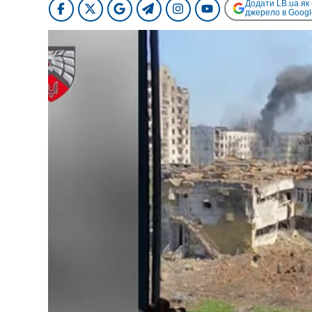
Додати LB.ua як
джерело в Googl