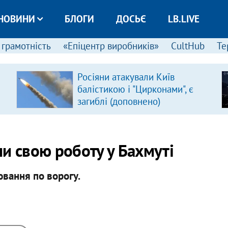
НОВИНИ
БЛОГИ
ДОСЬЄ
LB.LIVE
 грамотність
«Епіцентр виробників»
CultHub
Те
Росіяни атакували Київ
балістикою і "Цирконами", є
загиблі (доповнено)
и свою роботу у Бахмуті
ювання по ворогу.