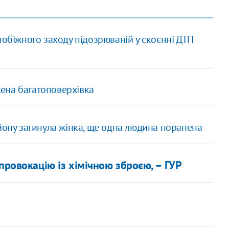
побіжного заходу підозрюваній у скоєнні ДТП
ена багатоповерхівка
йону загинула жінка, ще одна людина поранена
ровокацію із хімічною зброєю, – ГУР