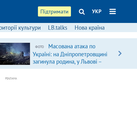
Підтримати
УКР
риторії культури
LB.talks
Нова країна
Масована атака по
ФОТО
Україні: на Дніпропетровщині
загинула родина, у Львові –
удар по багатоповерхівках
(доповнюється)
РЕКЛАМА