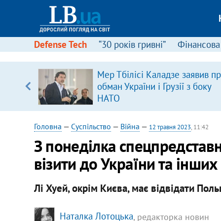
Defense Tech
“30 років гривні”
Фінансова
ового
Мер Тбілісі Каладзе заявив п
ій
обман України і Грузії з боку
НАТО
Головна
—
Суспільство
—
Війна
—
12 травня 2023
, 11:42
З понеділка спецпредстав
візити до України та інших
Лі Хуей, окрім Києва, має відвідати Пол
Наталка Лотоцька
, редакторка новин