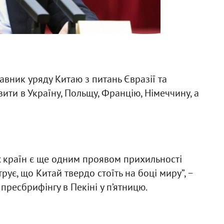
авник уряду Китаю з питань Євразії та
зити в Україну, Польщу, Францію, Німеччину, а
х країн є ще одним проявом прихильності
ує, що Китай твердо стоїть на боці миру”, −
ресбрифінгу в Пекіні у п’ятницю.