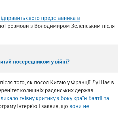
відправить свого представника в
ршої розмови з Володимиром Зеленським після
Китай посередником у війні?
після того, як посол Китаю у Франції Лу Шає в
веренітет колишніх радянських держав
ликало гнівну критику з боку країн Балтії та
ограму інтерв’ю і заявив, що
вони не