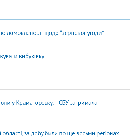
до домовленості щодо “зернової угоди”
овувати вибухівку
они у Краматорську, – СБУ затримала
 області, за добу били по ще восьми регіонах