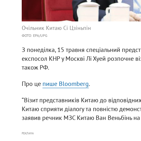
Очільник Китаю Сі Цзіньпін
ФОТО: ЕРА/UPG
З понеділка, 15 травня спеціальний предст
експосол КНР у Москві Лі Хуей розпочне ві
також РФ.
Про це
пише Bloomberg
.
“Візит представників Китаю до відповідни
Китаю сприяти діалогу та повністю демонстр
заявив речник МЗС Китаю Ван Веньбінь на п
РЕКЛАМА