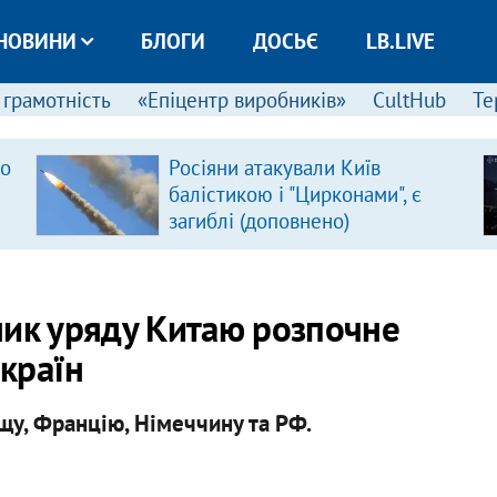
НОВИНИ
БЛОГИ
ДОСЬЄ
LB.LIVE
 грамотність
«Епіцентр виробників»
CultHub
Те
ро
Росіяни атакували Київ
балістикою і "Цирконами", є
загиблі (доповнено)
ник уряду Китаю розпочне
 країн
ьщу, Францію, Німеччину та РФ.