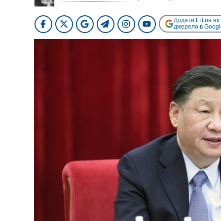
Додати LB.ua як
джерело в Googl