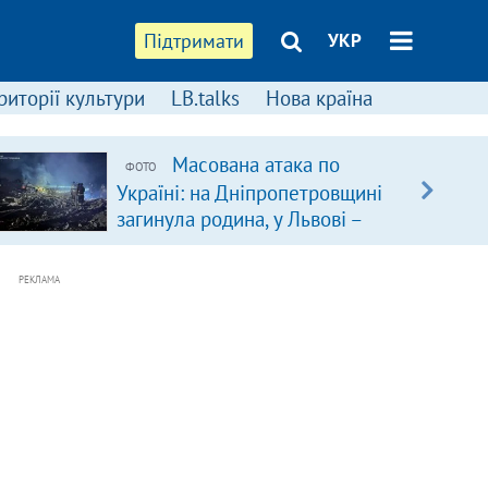
Підтримати
УКР
риторії культури
LB.talks
Нова країна
Масована атака по
ФОТО
Україні: на Дніпропетровщині
загинула родина, у Львові –
удар по багатоповерхівках
(доповнюється)
РЕКЛАМА