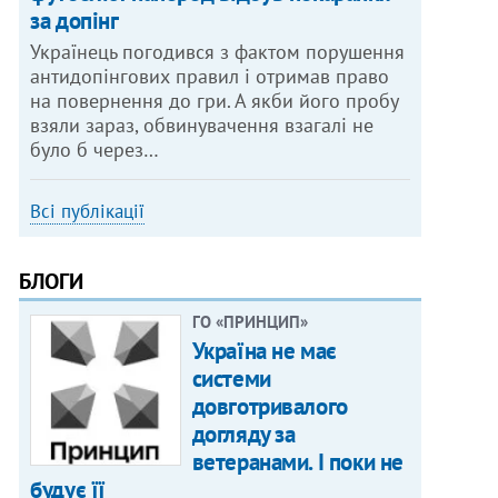
за допінг
Українець погодився з фактом порушення
антидопінгових правил і отримав право
на повернення до гри. А якби його пробу
взяли зараз, обвинувачення взагалі не
було б через…
Всі публікації
БЛОГИ
ГО «ПРИНЦИП»
Україна не має
системи
довготривалого
догляду за
ветеранами. І поки не
будує її