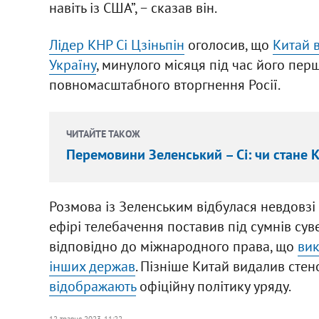
навіть із США”, − сказав він.
Лідер КНР Сі Цзіньпін
оголосив, що
Китай 
Україну
, минулого місяця під час його пе
повномасштабного вторгнення Росії.
ЧИТАЙТЕ ТАКОЖ
Перемовини Зеленський – Сі: чи стане 
Розмова із Зеленським відбулася невдовзі 
ефірі телебачення поставив під сумнів су
відповідно до міжнародного права, що
вик
інших держав
. Пізніше Китай видалив стен
відображають
офіційну політику уряду.