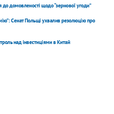
я до домовленості щодо “зернової угоди”
рмію”: Cенат Польщі ухвалив резолюцію про
троль над інвестиціями в Китай