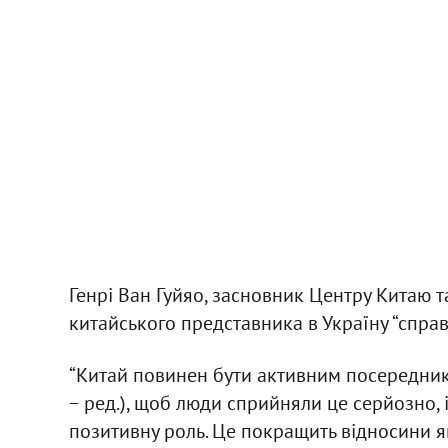
Генрі Ван Гуйяо, засновник Центру Китаю т
китайського представника в Україну “справ
“Китай повинен бути активним посереднико
− ред.), щоб люди сприйняли це серйозно, 
позитивну роль. Це покращить відносини як