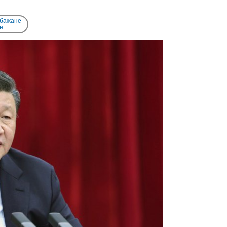
 бажане
e