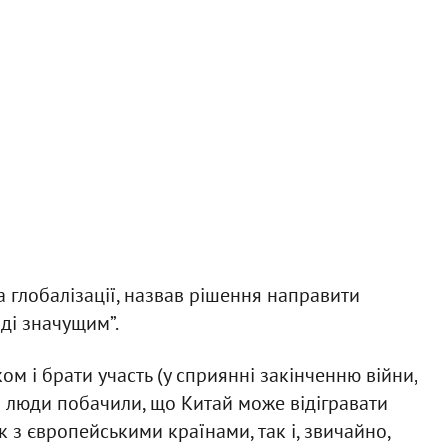
а глобалізації, назвав рішення направити
ді значущим”.
м і брати участь (у сприянні закінченню війни,
і люди побачили, що Китай може відігравати
 з європейськими країнами, так і, звичайно,