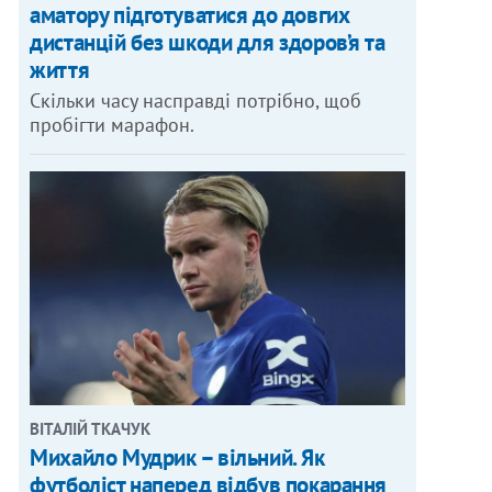
аматору підготуватися до довгих
дистанцій без шкоди для здоров’я та
життя
Скільки часу насправді потрібно, щоб
пробігти марафон.
ВІТАЛІЙ ТКАЧУК
Михайло Мудрик – вільний. Як
футболіст наперед відбув покарання