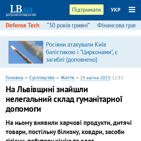
Підтримати
УКР
Defense Tech
“30 років гривні”
Фінансова грамо
Росіяни атакували Київ
балістикою і "Цирконами", є
загиблі (доповнено)
Головна
—
Суспільство
—
Життя
—
25 квітня 2023
, 12:33
На Львівщині знайшли
нелегальний склад гуманітарної
допомоги
На ньому виявили харчові продукти, дитячі
товари, постільну білизну, ковдри, засоби
гігієни, побутову хімію та одяг.