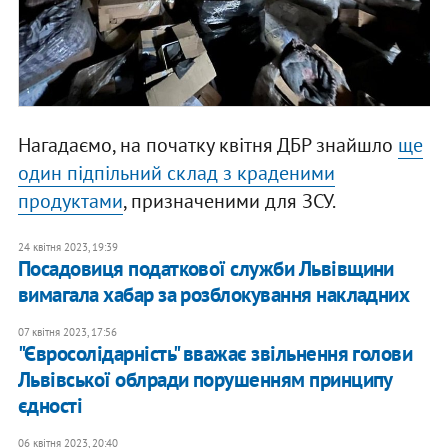
Нагадаємо, на початку квітня ДБР знайшло
ще
один підпільний склад з краденими
продуктами
, призначеними для ЗСУ.
24 квітня 2023, 19:39
Посадовиця податкової служби Львівщини
вимагала хабар за розблокування накладних
07 квітня 2023, 17:56
"Євросолідарність" вважає звільнення голови
Львівської облради порушенням принципу
єдності
06 квітня 2023, 20:40