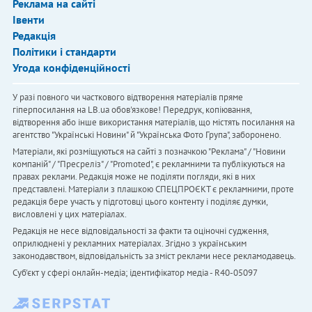
Реклама на сайті
Івенти
Редакція
Політики і стандарти
Угода конфіденційності
У разі повного чи часткового відтворення матеріалів пряме
гіперпосилання на LB.ua обов'язкове! Передрук, копіювання,
відтворення або інше використання матеріалів, що містять посилання на
агентство "Українськi Новини" й "Українська Фото Група", заборонено.
Матеріали, які розміщуються на сайті з позначкою "Реклама" / "Новини
компаній" / "Пресреліз" / "Promoted", є рекламними та публікуються на
правах реклами. Редакція може не поділяти погляди, які в них
представлені. Матеріали з плашкою СПЕЦПРОЄКТ є рекламними, проте
редакція бере участь у підготовці цього контенту і поділяє думки,
висловлені у цих матеріалах.
Редакція не несе відповідальності за факти та оціночні судження,
оприлюднені у рекламних матеріалах. Згідно з українським
законодавством, відповідальність за зміст реклами несе рекламодавець.
Cуб'єкт у сфері онлайн-медіа; ідентифікатор медіа - R40-05097