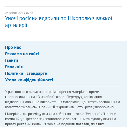
24 квітня 2023, 07:48
Уночі росіяни вдарили по Нікополю з важкої
артилерії
Про нас
Реклама на сайті
Івенти
Редакція
Політики і стандарти
Угода конфіденційності
У разі повного чи часткового відтворення матеріалів пряме
гіперпосилання на LB.ua обов'язкове! Передрук, копіювання,
відтворення або інше використання матеріалів, що містять посилання на
агентство "Українськi Новини" й "Українська Фото Група", заборонено.
Матеріали, які розміщуються на сайті з позначкою "Реклама" / "Новини
компаній" / "Пресреліз" / "Promoted", є рекламними та публікуються на
правах реклами. Редакція може не поділяти погляди, які в них