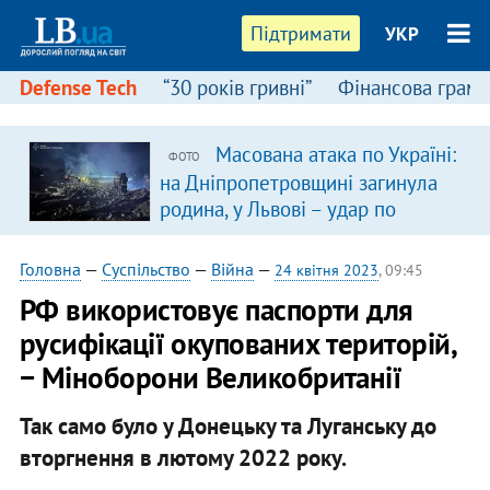
Підтримати
УКР
Defense Tech
“30 років гривні”
Фінансова грамо
Масована атака по Україні:
ФОТО
в
на Дніпропетровщині загинула
родина, у Львові – удар по
багатоповерхівках
(доповнюється)
Головна
—
Суспільство
—
Війна
—
24 квітня 2023
, 09:45
РФ використовує паспорти для
русифікації окупованих територій,
− Міноборони Великобританії
Так само було у Донецьку та Луганську до
вторгнення в лютому 2022 року.