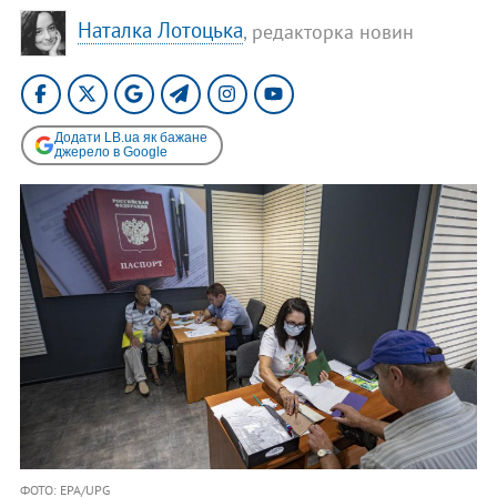
Наталка Лотоцька
, редакторка новин
Додати LB.ua як бажане
джерело в Google
ФОТО: EPA/UPG