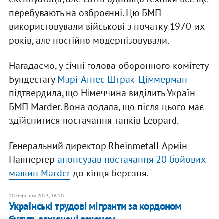
перебувають на озброєнні. Цю БМП
використовували військові з початку 1970-их
років, але постійно модернізовували.
Нагадаємо, у січні голова оборонного комітету
Бундестагу
Марі-Агнес Штрак-Ціммерман
підтвердила, що Німеччина виділить Україн
БМП Marder. Вона додала, що після цього має
здійснитися постачання танків Leopard.
Генеральний директор Rheinmetall Армін
Паппергер
анонсував постачання 20 бойових
машин Marder
до кінця березня.
20 березня 2023, 16:20
Українські трудові мігранти за кордоном
будуть захищені законом