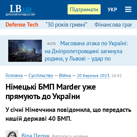
Підтримати
УКР
Defense Tech
“30 років гривні”
Фінансова грамо
Масована атака по Україні:
ФОТО
я
на Дніпропетровщині загинула
родина, у Львові – удар по
багатоповерхівках
(доповнюється)
Головна
—
Суспільство
—
Війна
—
20 березня 2023
, 16:41
Німецькі БМП Marder уже
прямують до України
У січні Німеччина повідомила, що передасть
нашій державі 40 БМП.
Віра Перун
, Авторка новин