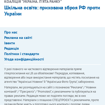
КОАЛІЦІЯ "УКРАЇНА. П'ЯТА РАНКУ"
Шкільна освіта: прихована зброя РФ проти
України
Про нас
Реклама на сайті
Івенти
Редакція
Політики і стандарти
Угода конфіденційності
У разі повного чи часткового відтворення матеріалів пряме
гіперпосилання на LB.ua обов'язкове! Передрук, копіювання,
відтворення або інше використання матеріалів, що містять посилання на
агентство "Українськi Новини" й "Українська Фото Група", заборонено.
Матеріали, які розміщуються на сайті з позначкою "Реклама" / "Новини
компаній" / "Пресреліз" / "Promoted", є рекламними та публікуються на
правах реклами. Редакція може не поділяти погляди, які в них
представлені. Матеріали з плашкою СПЕЦПРОЄКТ є рекламними, проте
редакція бере участь у підготовці цього контенту і поділяє думки,