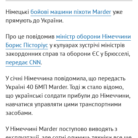
Німецькі
бойові машини піхоти Marder
уже
прямують до України.
Про це повідомив
міністр оборони Німеччини
Борис Пісторіус
у кулуарах зустрічі міністрів
закордонних справ та оборони ЄС у Брюсселі,
передає CNN
.
У січні Німеччина повідомила, що передасть
Україні 40 БМП Marder. Тоді ж стало відомо,
що українські солдати прибули до Німеччини,
навчатися управляти цими транспортними
засобами.
У Німеччині Marder поступово виводять з
експлуатації, але сотні одиниць техніки все ще