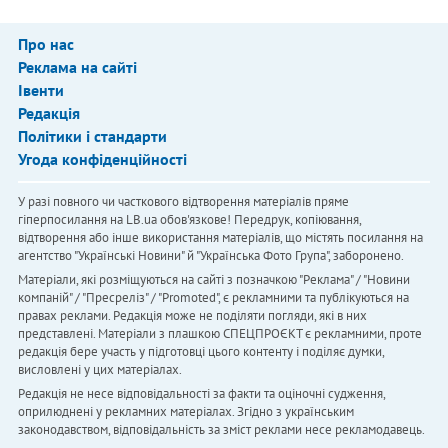
Про нас
Реклама на сайті
Івенти
Редакція
Політики і стандарти
Угода конфіденційності
У разі повного чи часткового відтворення матеріалів пряме
гіперпосилання на LB.ua обов'язкове! Передрук, копіювання,
відтворення або інше використання матеріалів, що містять посилання на
агентство "Українськi Новини" й "Українська Фото Група", заборонено.
Матеріали, які розміщуються на сайті з позначкою "Реклама" / "Новини
компаній" / "Пресреліз" / "Promoted", є рекламними та публікуються на
правах реклами. Редакція може не поділяти погляди, які в них
представлені. Матеріали з плашкою СПЕЦПРОЄКТ є рекламними, проте
редакція бере участь у підготовці цього контенту і поділяє думки,
висловлені у цих матеріалах.
Редакція не несе відповідальності за факти та оціночні судження,
оприлюднені у рекламних матеріалах. Згідно з українським
законодавством, відповідальність за зміст реклами несе рекламодавець.