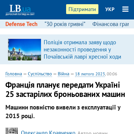
Підтримати
УКР
Defense Tech
“30 років гривні”
Фінансова грамо
Поліція отримала заяву щодо
незаконності проведення у
Почаївській лаврі хресної ходи
Головна
—
Суспільство
—
Війна
—
18 лютого 2023
, 00:06
Франція планує передати Україні
25 застарілих броньованих машин
Машини повністю вивели з експлуатації у
2015 році.
Олександр Кравченко
, Автор новин