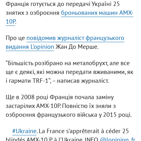
Франція готується до передачі Україні 25
знятих з озброєння
броньованих машин AMX-
10P
.
Про це
повідомив журналіст французького
видання L’opinion
Жан До Мерше.
“Більшість розібрано на металобрухт, але все
ще є деякі, які можна передати вживаними, як
і гармати TRF-1“, – написав журналіст.
Ще в 2008 році Франція почала заміну
застарілих AMX-10P. Повністю їх зняли з
озброєння французького війська у 2015 році.
#Ukraine
. La France s’apprêterait à céder 25
blindés AMX-10 P à l’Ukraine. INFO
@lopinion_fr