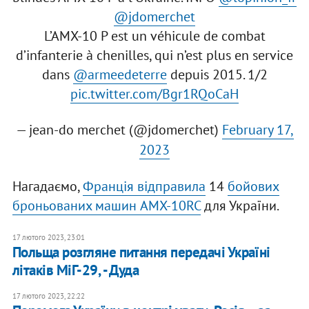
@jdomerchet
L’AMX-10 P est un véhicule de combat
d’infanterie à chenilles, qui n’est plus en service
dans
@armeedeterre
depuis 2015. 1/2
pic.twitter.com/Bgr1RQoCaH
— jean-do merchet (@jdomerchet)
February 17,
2023
Нагадаємо,
Франція відправила
14
бойових
броньованих машин AMX-10RC
для України.
17 лютого 2023, 23:01
Польща розгляне питання передачі Україні
літаків МіГ-29, - Дуда
17 лютого 2023, 22:22