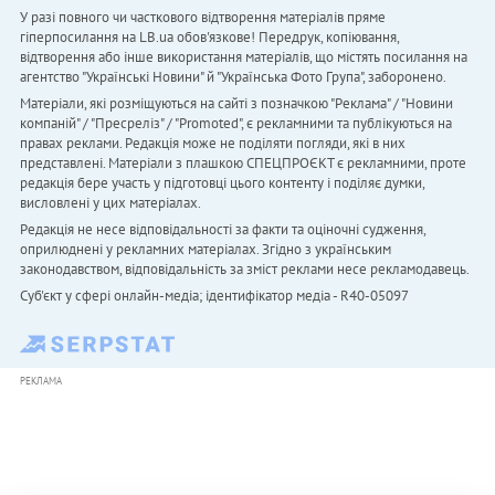
У разі повного чи часткового відтворення матеріалів пряме
гіперпосилання на LB.ua обов'язкове! Передрук, копіювання,
відтворення або інше використання матеріалів, що містять посилання на
агентство "Українськi Новини" й "Українська Фото Група", заборонено.
Матеріали, які розміщуються на сайті з позначкою "Реклама" / "Новини
компаній" / "Пресреліз" / "Promoted", є рекламними та публікуються на
правах реклами. Редакція може не поділяти погляди, які в них
представлені. Матеріали з плашкою СПЕЦПРОЄКТ є рекламними, проте
редакція бере участь у підготовці цього контенту і поділяє думки,
висловлені у цих матеріалах.
Редакція не несе відповідальності за факти та оціночні судження,
оприлюднені у рекламних матеріалах. Згідно з українським
законодавством, відповідальність за зміст реклами несе рекламодавець.
Cуб'єкт у сфері онлайн-медіа; ідентифікатор медіа - R40-05097
РЕКЛАМА