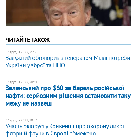
ЧИТАЙТЕ ТАКОЖ
03 грудня 2022, 21:06
Залужний обговорив з генералом Міллі потреби
України у зброї та ППО
03 грудня 2022, 20:51
Зеленський про $60 за барель російської
нафти: серйозним рішення встановити таку
межу не назвеш
03 грудня 2022, 20:33
Участь Білорусі у Конвенції про охорону дикої
флори й фауни в Європі обмежено