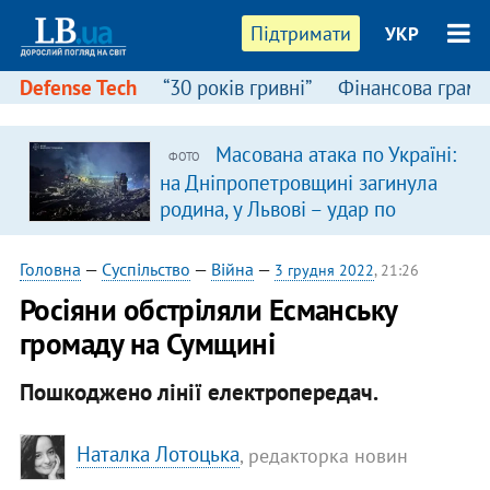
Підтримати
УКР
Defense Tech
“30 років гривні”
Фінансова грамо
Масована атака по Україні:
ФОТО
на Дніпропетровщині загинула
родина, у Львові – удар по
багатоповерхівках
(доповнюється)
Головна
—
Суспільство
—
Війна
—
3 грудня 2022
, 21:26
Росіяни обстріляли Есманську
громаду на Сумщині
Пошкоджено лінії електропередач.
Наталка Лотоцька
, редакторка новин