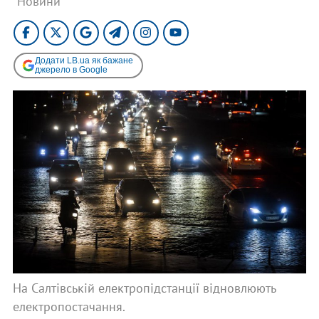
"Новини"
Додати LB.ua як бажане
джерело в Google
На Салтівській електропідстанції відновлюють
електропостачання.