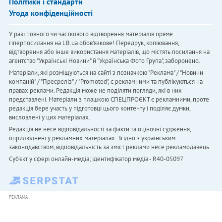
Політики і стандарти
Угода конфіденційності
У разі повного чи часткового відтворення матеріалів пряме
гіперпосилання на LB.ua обов'язкове! Передрук, копіювання,
відтворення або інше використання матеріалів, що містять посилання на
агентство "Українськi Новини" й "Українська Фото Група", заборонено.
Матеріали, які розміщуються на сайті з позначкою "Реклама" / "Новини
компаній" / "Пресреліз" / "Promoted", є рекламними та публікуються на
правах реклами. Редакція може не поділяти погляди, які в них
представлені. Матеріали з плашкою СПЕЦПРОЄКТ є рекламними, проте
редакція бере участь у підготовці цього контенту і поділяє думки,
висловлені у цих матеріалах.
Редакція не несе відповідальності за факти та оціночні судження,
оприлюднені у рекламних матеріалах. Згідно з українським
законодавством, відповідальність за зміст реклами несе рекламодавець.
Cуб'єкт у сфері онлайн-медіа; ідентифікатор медіа - R40-05097
РЕКЛАМА