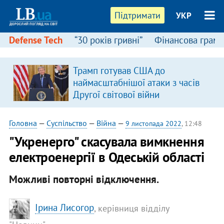
Підтримати
УКР
Defense Tech
“30 років гривні”
Фінансова грамо
Трамп готував США до
наймасштабнішої атаки з часів
Другої світової війни
Головна
—
Суспільство
—
Війна
—
9 листопада 2022
, 12:48
"Укренерго" скасувала вимкнення
електроенергії в Одеській області
Можливі повторні відключення.
Ірина Лисогор
, керівниця відділу