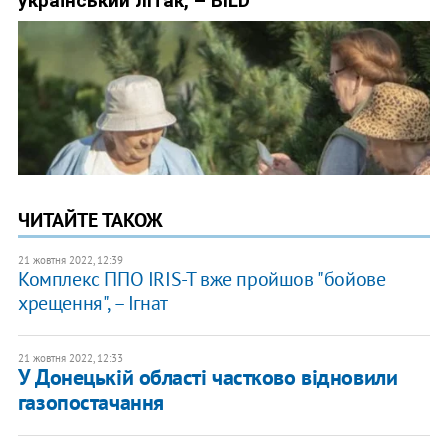
ЧИТАЙТЕ ТАКОЖ
21 жовтня 2022, 12:39
​Комплекс ППО IRIS-T вже пройшов "бойове
хрещення", – Ігнат
21 жовтня 2022, 12:33
У Донецькій області частково відновили
газопостачання