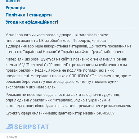
Івенти
Редакція
Політики і стандарти
Угода конфіденційності
У разі повного чи часткового відтворення матеріалів пряме
гіперпосилання на LB.ua обов'язкове! Передрук, копіювання,
відтворення або інше використання матеріалів, що містять посилання на
агентство "Українськi Новини" й "Українська Фото Група", заборонено.
Матеріали, які розміщуються на сайті з позначкою "Реклама" / "Новини
компаній" / "Пресреліз" / "Promoted", є рекламними та публікуються на
правах реклами. Редакція може не поділяти погляди, які в них
представлені. Матеріали з плашкою СПЕЦПРОЄКТ є рекламними, проте
редакція бере участь у підготовці цього контенту і поділяє думки,
висловлені у цих матеріалах.
Редакція не несе відповідальності за факти та оціночні судження,
оприлюднені у рекламних матеріалах. Згідно з українським
законодавством, відповідальність за зміст реклами несе рекламодавець.
Cуб'єкт у сфері онлайн-медіа; ідентифікатор медіа - R40-05097
РЕКЛАМА