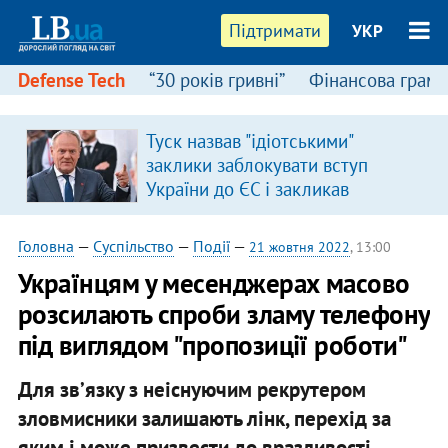
Підтримати
УКР
Defense Tech
“30 років гривні”
Фінансова грамо
Туск назвав "ідіотськими"
заклики заблокувати вступ
України до ЄС і закликав
припинити антиукраїнську
риторику
Головна
—
Суспільство
—
Події
—
21 жовтня 2022
, 13:00
Українцям у месенджерах масово
розсилають спроби зламу телефону
під виглядом "пропозиції роботи"
Для звʼязку з неіснуючим рекрутером
зловмисники залишають лінк, перехід за
яким і може призвести до вразливості