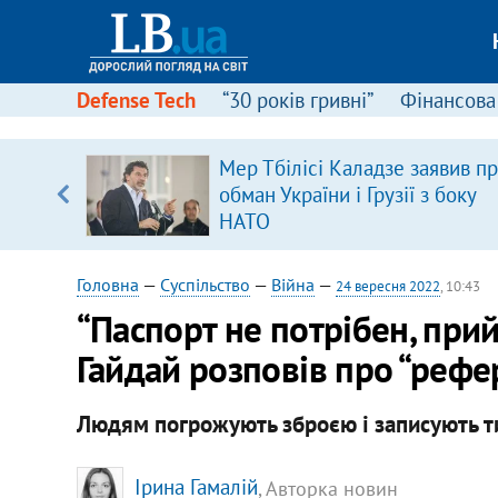
Defense Tech
“30 років гривні”
Фінансова
іцит»
Мер Тбілісі Каладзе заявив п
обман України і Грузії з боку
 далі з
НАТО
Головна
—
Суспільство
—
Війна
—
24 вересня 2022
, 10:43
“Паспорт не потрібен, при
Гайдай розповів про “реф
Людям погрожують зброєю і записують ти
Ірина Гамалій
, Авторка новин