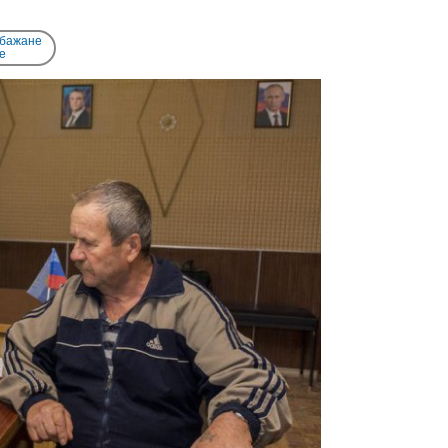
 бажане
e