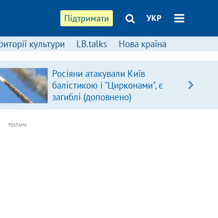
Підтримати
УКР
риторії культури
LB.talks
Нова країна
Росіяни атакували Київ
балістикою і "Цирконами", є
загиблі (доповнено)
РЕКЛАМА