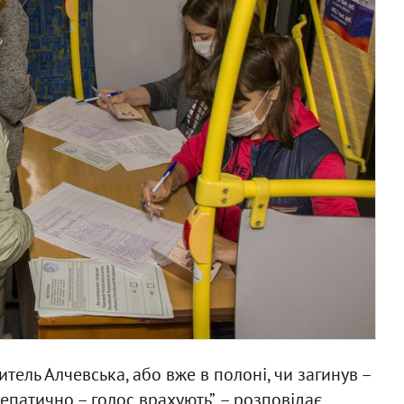
тель Алчевська, або вже в полоні, чи загинув –
патично – голос врахують”, – розповідає