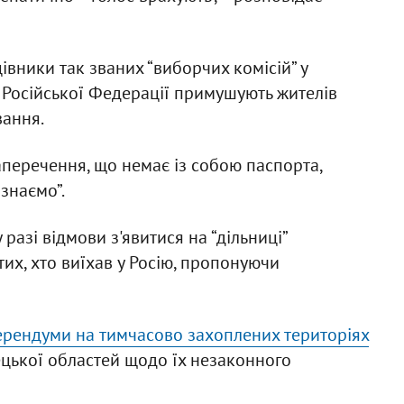
вники так званих “виборчих комісій” у
 Російської Федерації примушують жителів
вання.
аперечення, що немає із собою паспорта,
 знаємо”.
разі відмови з'явитися на “дільниці”
тих, хто виїхав у Росію, пропонуючи
ерендуми на тимчасово захоплених територіях
нецької областей щодо їх незаконного