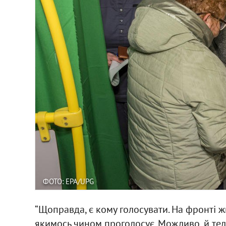
ФОТО: EPA/UPG
“Щоправда, є кому голосувати. На фронті жи
якимось чином проголосує. Можливо, й теле