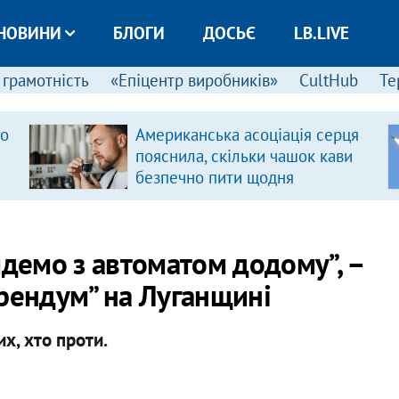
НОВИНИ
БЛОГИ
ДОСЬЄ
LB.LIVE
 грамотність
«Епіцентр виробників»
CultHub
Те
ро
Американська асоціація серця
пояснила, скільки чашок кави
безпечно пити щодня
йдемо з автоматом додому”, –
ерендум” на Луганщині
х, хто проти.