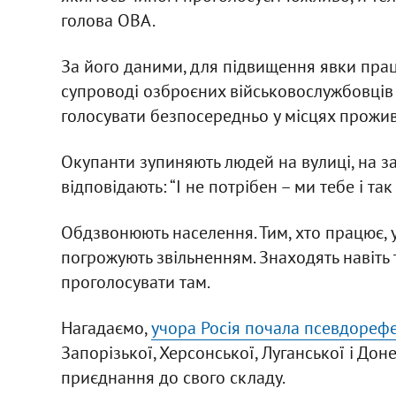
голова ОВА.
За його даними, для підвищення явки праці
супроводі озброєних військовослужбовців
голосувати безпосередньо у місцях прожи
Окупанти зупиняють людей на вулиці, на з
відповідають: “І не потрібен – ми тебе і так
Обдзвонюють населення. Тим, хто працює, у 
погрожують звільненням. Знаходять навіть 
проголосувати там.
Нагадаємо,
учора Росія почала псевдореф
Запорізької, Херсонської, Луганської і До
приєднання до свого складу.