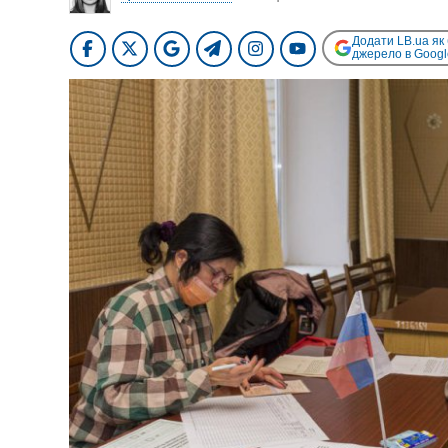
Додати LB.ua як
джерело в Googl