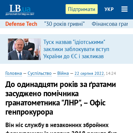
Підтримати
УКР
Defense Tech
“30 років гривні”
Фінансова грамо
Туск назвав "ідіотськими"
заклики заблокувати вступ
України до ЄС і закликав
припинити антиукраїнську
риторику
Головна
—
Суспільство
—
Війна
—
22 серпня 2022
, 14:24
До одинадцяти років за ґратами
засуджено помічника
гранатометника "ЛНР", – Офіс
генпрокурора
Він ніс службу в незаконних збройних