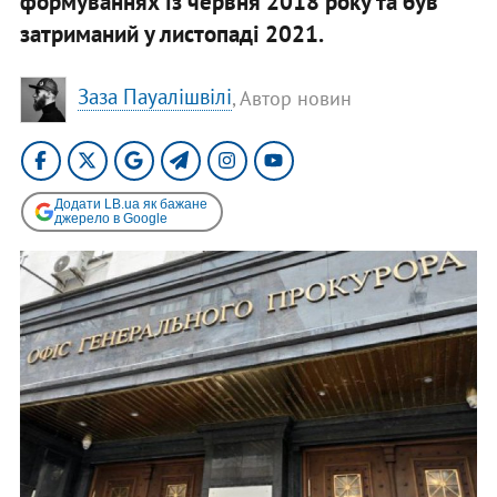
формуваннях із червня 2018 року та був
затриманий у листопаді 2021.
Заза Пауалішвілі
, Автор новин
Додати LB.ua як бажане
джерело в Google