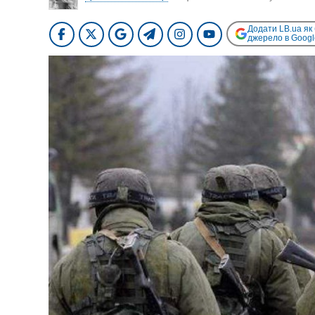
Додати LB.ua як
джерело в Googl