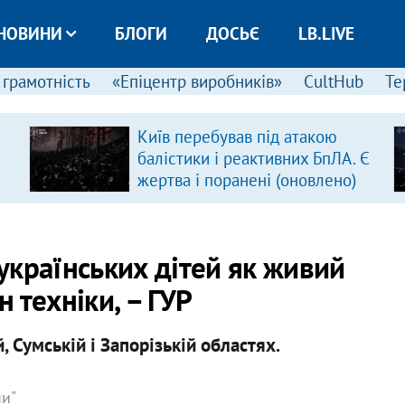
НОВИНИ
БЛОГИ
ДОСЬЄ
LB.LIVE
 грамотність
«Епіцентр виробників»
CultHub
Те
Київ перебував під атакою
балістики і реактивних БпЛА. Є
жертва і поранені (оновлено)
українських дітей як живий
 техніки, – ГУР
, Сумській і Запорізькій областях.
ни"