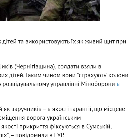
х дітей та використовують їх як живий щит при
ків (Чернігівщина), солдати взяли в
их дітей. Таким чином вони "страхують" колони
му розвідувальному управлінні Міноборони
в
 як заручників – в якості гарантії, що місцеве
еміщення ворога українським
якості прикриття фіксуються в Сумській,
тях", – повідомили в ГУР.