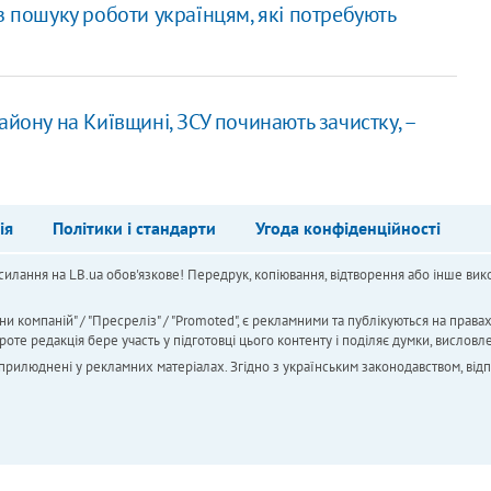
з пошуку роботи українцям, які потребують
йону на Київщині, ЗСУ починають зачистку, –
ія
Політики і стандарти
Угода конфіденційності
силання на LB.ua обов'язкове! Передрук, копіювання, відтворення або інше вико
ни компаній" / "Пресреліз" / "Promoted", є рекламними та публікуються на права
 редакція бере участь у підготовці цього контенту і поділяє думки, висловле
 оприлюднені у рекламних матеріалах. Згідно з українським законодавством, від