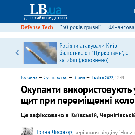
Defense Tech
“30 років гривні”
Фінансова
Росіяни атакували Київ
уп
балістикою і "Цирконами", є
загиблі (доповнено)
ку
Головна
—
Суспільство
—
Війна
—
1 квітня 2022
, 12:49
Окупанти використовують 
щит при переміщенні колон
Це зафіксовано в Київській, Чернігівській
Ірина Лисогор
, керівниця відділу "Нови