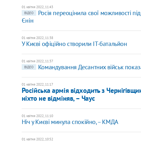
01 квітня 2022, 11:43
Росія переоцінила свої можливості під
ВІДЕО
Єнін
01 квітня 2022, 11:38
У Києві офіційно створили IT-батальйон
01 квітня 2022, 11:37
Командування Десантних військ показа
ВІДЕО
01 квітня 2022, 11:17
Російська армія відходить з Чернігівщини
ніхто не відміняв, – Чаус
01 квітня 2022, 11:10
Ніч у Києві минула спокійно, – КМДА
01 квітня 2022, 10:52