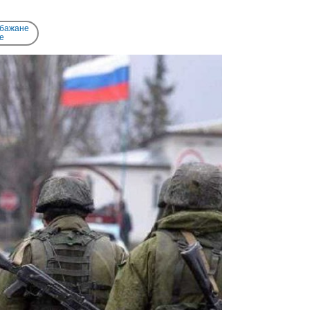
 бажане
e