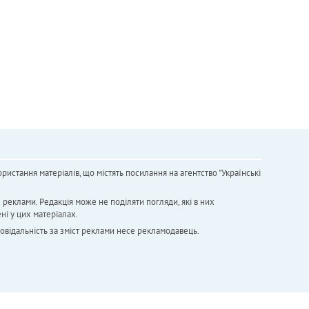
ристання матеріалів, що містять посилання на агентство "Українськi
х реклами. Редакція може не поділяти погляди, які в них
ні у цих матеріалах.
повідальність за зміст реклами несе рекламодавець.