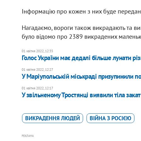
Інформацію про кожен з них буде передан
Нагадаємо, вороги також викрадають та ви
було відомо про 2389 викрадених маленьки
01 квітня 2022, 12:35
Голос України має дедалі більше лунати р
01 квітня 2022, 12:27
У Маріупольській міськраді призупинили п
01 квітня 2022, 12:17
У звільненому Тростянці виявили тіла зак
ВИКРАДЕННЯ ЛЮДЕЙ
ВІЙНА З РОСІЄЮ
РЕКЛАМА