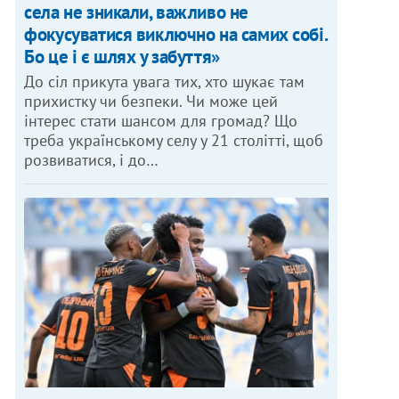
села не зникали, важливо не
фокусуватися виключно на самих собі.
Бо це і є шлях у забуття»
До сіл прикута увага тих, хто шукає там
прихистку чи безпеки. Чи може цей
інтерес стати шансом для громад? Що
треба українському селу у 21 столітті, щоб
розвиватися, і до…