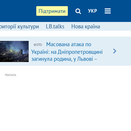
Підтримати
УКР
риторії культури
LB.talks
Нова країна
Масована атака по
ФОТО
Україні: на Дніпропетровщині
загинула родина, у Львові –
удар по багатоповерхівках
(доповнюється)
РЕКЛАМА