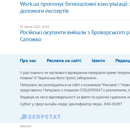
Work.ua пропонує безкоштовні консультації 
допомоги експертів
01 квітня 2022, 10:44
Російські окупанти вийшли з Броварського ра
Сапожко
Про нас
Реклама на сайті
Івенти
Редакц
У разі повного чи часткового відтворення матеріалів пряме гіперпо
Новини" й "Українська Фото Група", заборонено.
Матеріали, які розміщуються на сайті з позначкою "Реклама" / "Нови
представлені. Матеріали з плашкою СПЕЦПРОЄКТ є рекламними, проте
Редакція не несе відповідальності за факти та оціночні судження,
Cуб'єкт у сфері онлайн-медіа; ідентифікатор медіа - R40-05097
РЕКЛАМА