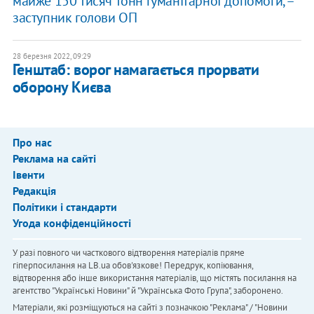
майже 150 тисяч тонн гуманітарної допомоги, –
заступник голови ОП
28 березня 2022, 09:29
Генштаб: ворог намагається прорвати
оборону Києва
Про нас
Реклама на сайті
Івенти
Редакція
Політики і стандарти
Угода конфіденційності
У разі повного чи часткового відтворення матеріалів пряме
гіперпосилання на LB.ua обов'язкове! Передрук, копіювання,
відтворення або інше використання матеріалів, що містять посилання на
агентство "Українськi Новини" й "Українська Фото Група", заборонено.
Матеріали, які розміщуються на сайті з позначкою "Реклама" / "Новини