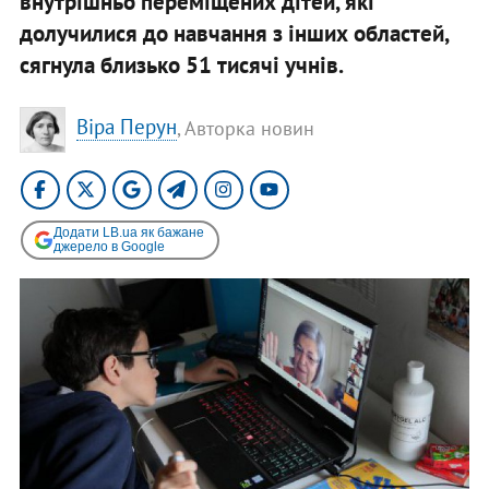
внутрішньо переміщених дітей, які
долучилися до навчання з інших областей,
сягнула близько 51 тисячі учнів.
Віра Перун
, Авторка новин
Додати LB.ua як бажане
джерело в Google