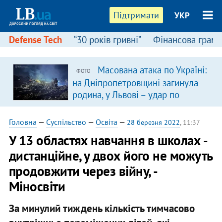
Підтримати
УКР
Defense Tech
“30 років гривні”
Фінансова грамо
Масована атака по Україні:
ФОТО
на Дніпропетровщині загинула
родина, у Львові – удар по
багатоповерхівках
(доповнюється)
Головна
—
Суспільство
—
Освіта
—
28 березня 2022
, 11:37
У 13 областях навчання в школах -
дистанційне, у двох його не можуть
продовжити через війну, -
Міносвіти
За минулий тиждень кількість тимчасово