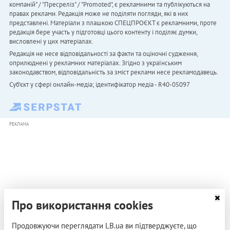
компаній" / "Пресреліз" / "Promoted", є рекламними та публікуються на
правах реклами. Редакція може не поділяти погляди, які в них
представлені. Матеріали з плашкою СПЕЦПРОЄКТ є рекламними, проте
редакція бере участь у підготовці цього контенту і поділяє думки,
висловлені у цих матеріалах.
Редакція не несе відповідальності за факти та оціночні судження,
оприлюднені у рекламних матеріалах. Згідно з українським
законодавством, відповідальність за зміст реклами несе рекламодавець.
Cуб'єкт у сфері онлайн-медіа; ідентифікатор медіа - R40-05097
РЕКЛАМА
Про використання cookies
Продовжуючи переглядати LB.ua ви підтверджуєте, що