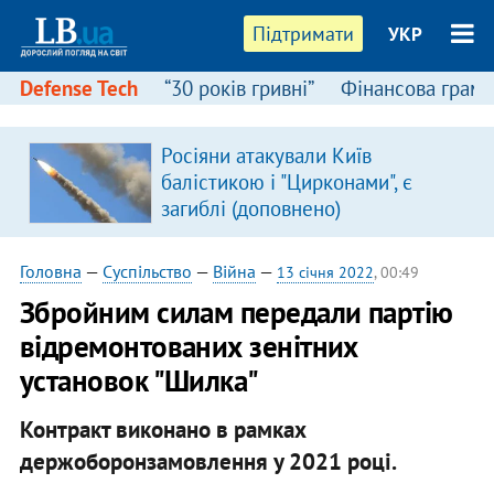
Підтримати
УКР
Defense Tech
“30 років гривні”
Фінансова грамо
Росіяни атакували Київ
балістикою і "Цирконами", є
загиблі (доповнено)
Головна
—
Суспільство
—
Війна
—
13 січня 2022
, 00:49
Збройним силам передали партію
відремонтованих зенітних
установок "Шилка"
Контракт виконано в рамках
держоборонзамовлення у 2021 році.