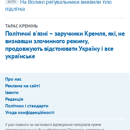
На Волині рятувальники виявили тіло
ФОТО
підлітка
ТАРАС КРЕМІНЬ
Політичні в'язні – заручники Кремля, які, не
визнавши злочинного режиму,
продовжують відстоювати Україну і все
українське
Про нас
Реклама на сайті
Івенти
Редакція
Політики і стандарти
Угода конфіденційності
У разі повного чи часткового відтворення матеріалів пряме
гіперпосилання на LB.ua обов'язкове! Передрук, копіювання,