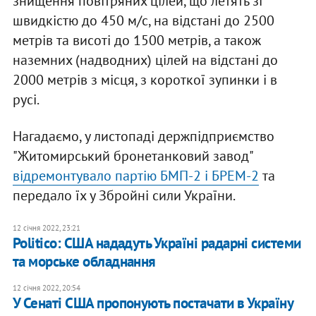
знищення повітряних цілей, що летять зі
швидкістю до 450 м/с, на відстані до 2500
метрів та висоті до 1500 метрів, а також
наземних (надводних) цілей на відстані до
2000 метрів з місця, з короткої зупинки і в
русі.
Нагадаємо, у листопаді держпідприємство
"Житомирський бронетанковий завод"
відремонтувало партію БМП-2 і БРЕМ-2
та
передало їх у Збройні сили України.
12 січня 2022, 23:21
Politico: США нададуть Україні радарні системи
та морське обладнання
12 січня 2022, 20:54
У Сенаті США пропонують постачати в Україну