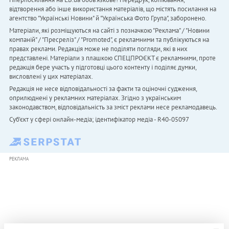
відтворення або інше використання матеріалів, що містять посилання на
агентство "Українськi Новини" й "Українська Фото Група", заборонено.
Матеріали, які розміщуються на сайті з позначкою "Реклама" / "Новини
компаній" / "Пресреліз" / "Promoted", є рекламними та публікуються на
правах реклами. Редакція може не поділяти погляди, які в них
представлені. Матеріали з плашкою СПЕЦПРОЄКТ є рекламними, проте
редакція бере участь у підготовці цього контенту і поділяє думки,
висловлені у цих матеріалах.
Редакція не несе відповідальності за факти та оціночні судження,
оприлюднені у рекламних матеріалах. Згідно з українським
законодавством, відповідальність за зміст реклами несе рекламодавець.
Cуб'єкт у сфері онлайн-медіа; ідентифікатор медіа - R40-05097
РЕКЛАМА