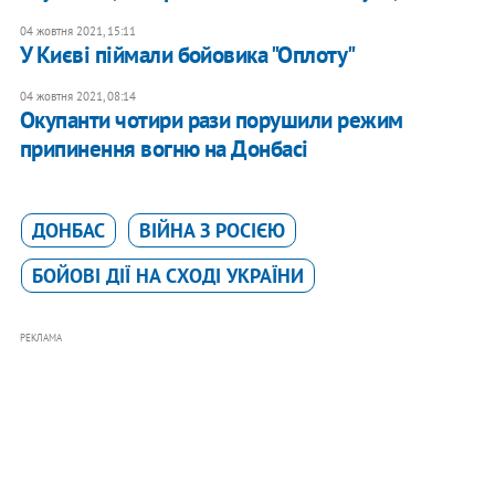
04 жовтня 2021, 15:11
У Києві піймали бойовика "Оплоту"
04 жовтня 2021, 08:14
Окупанти чотири рази порушили режим
припинення вогню на Донбасі
ДОНБАС
ВІЙНА З РОСІЄЮ
БОЙОВІ ДІЇ НА СХОДІ УКРАЇНИ
РЕКЛАМА