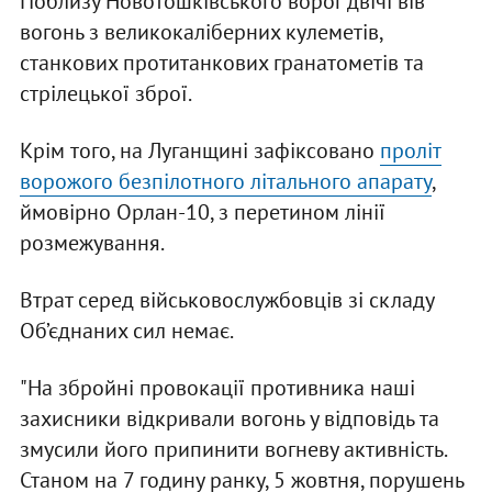
Поблизу Новотошківського ворог двічі вів
вогонь з великокаліберних кулеметів,
станкових протитанкових гранатометів та
стрілецької зброї.
Крім того, на Луганщині зафіксовано
проліт
ворожого безпілотного літального апарату
,
ймовірно Орлан-10, з перетином лінії
розмежування.
Втрат серед військовослужбовців зі складу
Об’єднаних сил немає.
"На збройні провокації противника наші
захисники відкривали вогонь у відповідь та
змусили його припинити вогневу активність.
Станом на 7 годину ранку, 5 жовтня, порушень