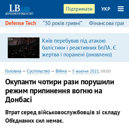
Підтримати
УКР
Defense Tech
“30 років гривні”
Фінансова грамо
Київ перебував під атакою
в
балістики і реактивних БпЛА. Є
жертва і поранені (оновлено)
Головна
—
Суспільство
—
Війна
—
5 жовтня 2021
, 08:00
Окупанти чотири рази порушили
режим припинення вогню на
Донбасі
Втрат серед військовослужбовців зі складу
Об’єднаних сил немає.