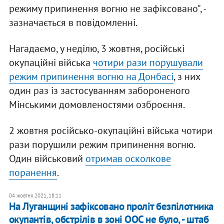
режиму припинення вогню не зафіксовано", -
зазначається в повідомленні.
Нагадаємо, у неділю, 3 жовтня, російські
окупаційні війська
чотири рази порушували
режим припинення вогню на Донбасі
, з них
один раз із застосуванням забороненого
Мінськими домовленостями озброєння.
2 жовтня російсько-окупаційні війська чотири
рази порушили режим припинення вогню.
Один військовий
отримав осколкове
поранення
.
04 жовтня 2021, 18:11
​На Луганщині зафіксовано проліт безпілотника
окупантів, обстрілів в зоні ООС не було, - штаб