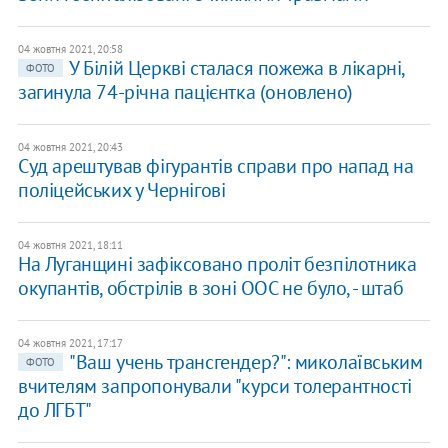
04 жовтня 2021, 20:58
У Білій Церкві сталася пожежа в лікарні,
ФОТО
загинула 74-річна пацієнтка (оновлено)
04 жовтня 2021, 20:43
Суд арештував фігурантів справи про напад на
поліцейських у Чернігові
04 жовтня 2021, 18:11
​На Луганщині зафіксовано проліт безпілотника
окупантів, обстрілів в зоні ООС не було, - штаб
04 жовтня 2021, 17:17
​"Ваш учень трансгендер?": миколаївським
ФОТО
вчителям запропонували "курси толерантності
до ЛГБТ"