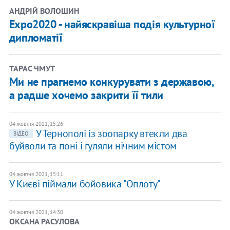
АНДРІЙ ВОЛОШИН
Expo2020 - найяскравіша подія культурної
дипломатії
ТАРАС ЧМУТ
Ми не прагнемо конкурувати з державою,
а радше хочемо закрити її тили
04 жовтня 2021, 15:26
У Тернополі із зоопарку втекли два
ВІДЕО
буйволи та поні і гуляли нічним містом
04 жовтня 2021, 15:11
У Києві піймали бойовика "Оплоту"
04 жовтня 2021, 14:30
ОКСАНА РАСУЛОВА