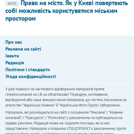
Право на місто. Як у Києві повертають
ФОТО
собі можливість користуватися міським
простором
Про нас
Реклама на сайті
Івенти
Редакція
Політики і стандарти
Угода конфіденційності
У разі повного чи часткового відтворення матеріалів пряме
гіперпосилання на LB.ua обов'язкове! Передрук, копіювання,
відтворення або інше використання матеріалів, що містять посилання на
агентство "Українськi Новини" й "Українська Фото Група", заборонено.
Матеріали, які розміщуються на сайті з позначкою "Реклама" / "Новини
компаній" / "Пресреліз" / "Promoted", є рекламними та публікуються на
правах реклами. Редакція може не поділяти погляди, які в них
представлені. Матеріали з плашкою СПЕЦПРОЄКТ є рекламними, проте
редакція бере участь у підготовці цього контенту і поділяє думки,