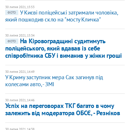
30 липня 2021, 15:53
У Києві поліцейські затримали чоловіка,
ФОТО
який пошкодив скло на "мосту Кличка"
30 липня 2021, 15:34
​На Кіровоградщині судитимуть
ФОТО
поліцейського, який вдавав із себе
співробітника СБУ і виманив у жінки гроші
30 липня 2021, 14:49
У Криму заступник мера Сак загинув під
колесами авто, - ЗМІ
30 липня 2021, 14:46
​Успіх на переговорах ТКГ багато в чому
залежить від модератора ОБСЄ, - Резніков
30 липня 2021, 14:38