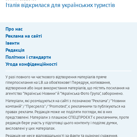
Італія відкрилася для українських туристів
Про нас
Реклама на сайті
Івенти
Редакція
Політики і стандарти
Угода конфіденційності
У разі повного чи часткового відтворення матеріалів пряме
гіперпосилання на LB.ua обов'язкове! Передрук, копіювання,
відтворення або інше використання матеріалів, що містять посилання на
агентство "Українськi Новини" й "Українська Фото Група", заборонено.
Матеріали, які розміщуються на сайті з позначкою "Реклама" / "Новини
компаній" / "Пресреліз" / "Promoted", є рекламними та публікуються на
правах реклами. Редакція може не поділяти погляди, які в них
представлені. Матеріали з плашкою СПЕЦПРОЄКТ є рекламними, проте
редакція бере участь у підготовці цього контенту і поділяє думки,
висловлені у цих матеріалах.
Редакція не несе відповідальності за факти та оціночні судження,