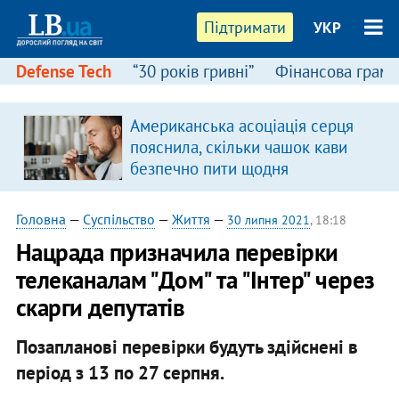
Підтримати
УКР
Defense Tech
“30 років гривні”
Фінансова грамо
Американська асоціація серця
пояснила, скільки чашок кави
безпечно пити щодня
Головна
—
Суспільство
—
Життя
—
30 липня 2021
, 18:18
Нацрада призначила перевірки
телеканалам "Дом" та "Інтер" через
скарги депутатів
Позапланові перевірки будуть здійснені в
період з 13 по 27 серпня.