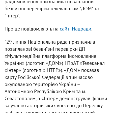
радіомовлення призначила позапланові
безвиїзні перевірки телеканалам "ДОМ" та
"Інтер".
Про це повідомляють на
сайті Нацради
.
"29 липня Національна рада призначила
позапланові безвиїзні перевірки ДП
«Мультимедійна платформа іномовлення
України» (логотип «ДОМ») і ПрАТ «Телеканал
«Інтер» (логотип «ІНТЕР»). «ДОМ» показав
карту Російської Федерації з тимчасово
окупованою територією України –
Автономною Республікою Крим та м.
Севастополем, а «Інтер» демонстрував фільми
за участю акторів, яких внесено до Переліку
осіб, що створюють загрозу національній