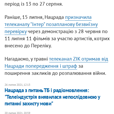
період із 13 по 27 серпня.
Раніше, 15 липня, Нацрада
призначила
телеканалу "Інтер" позапланову безвиїзну
перевірку
через демонстрацію з 28 червня по
11 липня 11 фільмів за участю артистів, котрих
внесено до Переліку.
Нагадаємо, у травні
телеканал ZIK отримав від
Нацради попередження і штраф
за
поширення закликів до розпалювання війни.
26 липня 2021, 12:13
Нацрада з питань ТБ і радіомовлення:
"Телеіндустрія виявилася непослідовною у
питанні захисту мови"
20 липня 2021, 20:59