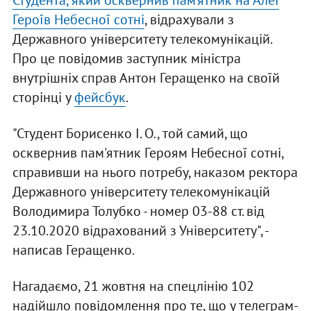
Студента, який осквернив пам’ятник на Алеї
Героїв Небесної сотні
, відрахували з
Державного університету телекомунікацій.
Про це повідомив заступник міністра
внутрішніх справ Антон Геращенко на своїй
сторінці у
фейсбук
.
"Студент Борисенко І. О., той самий, що
осквернив пам'ятник Героям Небесної сотні,
справивши на нього потребу, наказом ректора
Державного університету телекомунікацій
Володимира Толубко - номер 03-88 ст. від
23.10.2020 відрахований з Університету", -
написав Геращенко.
Нагадаємо, 21 жовтня на спецлінію 102
надійшло повідомлення про те, що у телеграм-