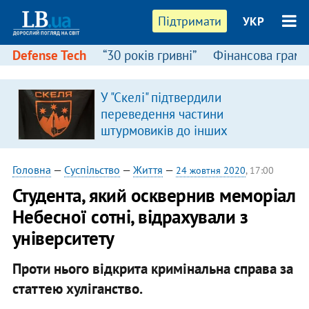
Підтримати
УКР
Defense Tech
“30 років гривні”
Фінансова грамо
У "Скелі" підтвердили
переведення частини
штурмовиків до інших
підрозділів
Головна
—
Суспільство
—
Життя
—
24 жовтня 2020
, 17:00
Студента, який осквернив меморіал
Небесної сотні, відрахували з
університету
Проти нього відкрита кримінальна справа за
статтею хуліганство.