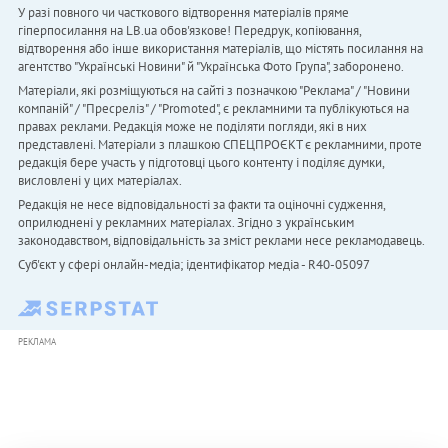
У разі повного чи часткового відтворення матеріалів пряме
гіперпосилання на LB.ua обов'язкове! Передрук, копіювання,
відтворення або інше використання матеріалів, що містять посилання на
агентство "Українськi Новини" й "Українська Фото Група", заборонено.
Матеріали, які розміщуються на сайті з позначкою "Реклама" / "Новини
компаній" / "Пресреліз" / "Promoted", є рекламними та публікуються на
правах реклами. Редакція може не поділяти погляди, які в них
представлені. Матеріали з плашкою СПЕЦПРОЄКТ є рекламними, проте
редакція бере участь у підготовці цього контенту і поділяє думки,
висловлені у цих матеріалах.
Редакція не несе відповідальності за факти та оціночні судження,
оприлюднені у рекламних матеріалах. Згідно з українським
законодавством, відповідальність за зміст реклами несе рекламодавець.
Cуб'єкт у сфері онлайн-медіа; ідентифікатор медіа - R40-05097
РЕКЛАМА