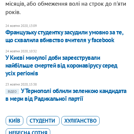
місяців, або обмеження волі на строк до п'яти
років.
24 жовтня 2020, 13:09
Французьку студентку засудили умовно за те,
що схвалила вбивство вчителя у facebook
24 жовтня 2020, 10:32
У Києві минулої доби зареєстрували
найбільше смертей від коронавірусу серед
усіх регіонів
23 жовтня 2020, 15:38
У Тернополі облили зеленкою кандидата
ВІДЕО
в мери від Радикальної партії
КИЇВ
СТУДЕНТИ
ХУЛІГАНСТВО
НЕБЕСНА СОТНЯ