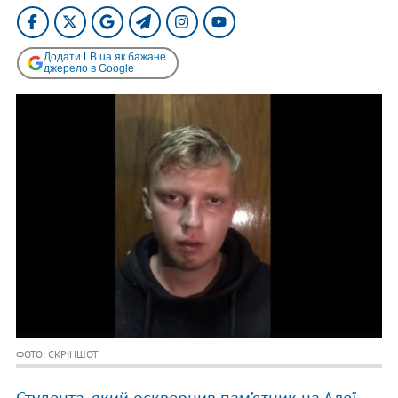
Додати LB.ua як бажане
джерело в Google
ФОТО: СКРІНШОТ