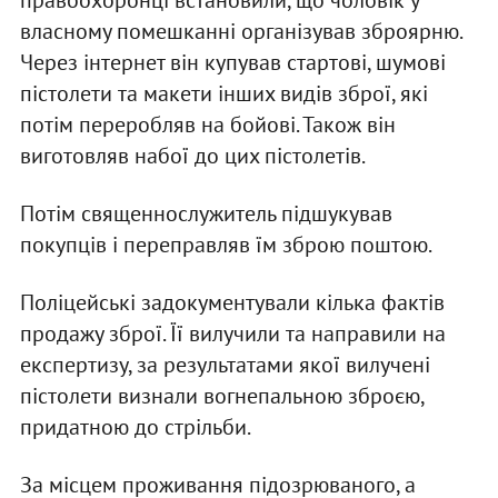
правоохоронці встановили, що чоловік у
власному помешканні організував зброярню.
Через інтернет він купував стартові, шумові
пістолети та макети інших видів зброї, які
потім переробляв на бойові. Також він
виготовляв набої до цих пістолетів.
Потім священнослужитель підшукував
покупців і переправляв їм зброю поштою.
Поліцейські задокументували кілька фактів
продажу зброї. Її вилучили та направили на
експертизу, за результатами якої вилучені
пістолети визнали вогнепальною зброєю,
придатною до стрільби.
За місцем проживання підозрюваного, а