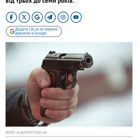
від трьох до семи років.
Додати LB.ua як бажане
джерело в Google
ФОТО: GLAVPOST.COM.UA