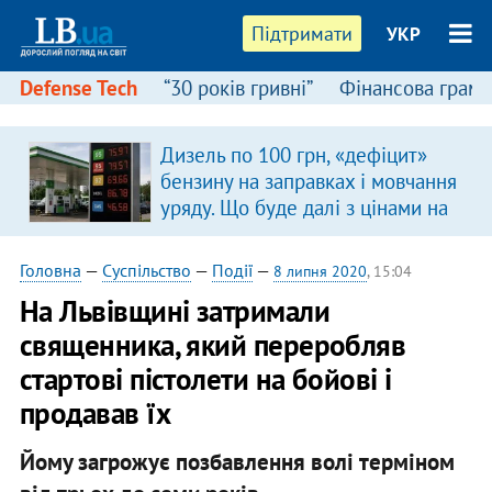
Підтримати
УКР
Defense Tech
“30 років гривні”
Фінансова грамо
Дизель по 100 грн, «дефіцит»
бензину на заправках і мовчання
уряду. Що буде далі з цінами на
пальне?
Головна
—
Суспільство
—
Події
—
8 липня 2020
, 15:04
На Львівщині затримали
священника, який переробляв
стартові пістолети на бойові і
продавав їх
Йому загрожує позбавлення волі терміном