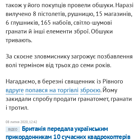
також у його покупців провели обшуки. Наразі
вилучено 8 пістолетів, рушницю, 15 магазинів,
6 глушників, 165 набоїв, світло-шумові
гранати й інші елементи зброї. Обшуки
тривають.
За скоєне зловмиснику загрожує позбавлення
волі терміном від трьох до семи років.
Нагадаємо, в березні священник із Рівного
вдруге
попався на торгівлі
зброєю
. Йому
закидали спробу продати гранатомет, гранати
і тротил.
08 липня 2020, 12:42
Б​ританія передала українським
ВІДЕО
прикордонникам 10 сучасних квадрокоптерів