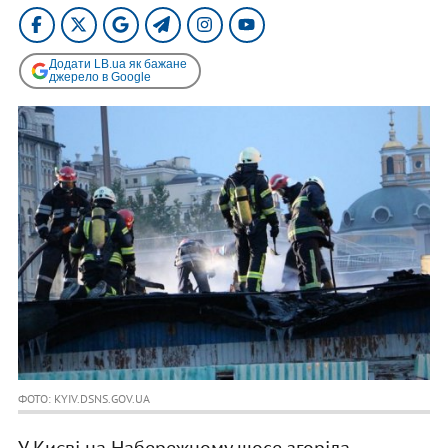
Додати LB.ua як бажане
джерело в Google
ФОТО: KYIV.DSNS.GOV.UA