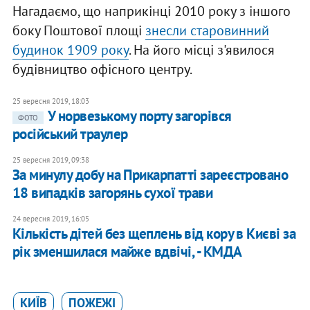
Нагадаємо, що наприкінці 2010 року з іншого
боку Поштової площі
знесли старовинний
будинок 1909 року
. На його місці з'явилося
будівництво офісного центру.
25 вересня 2019, 18:03
У норвезькому порту загорівся
ФОТО
російський траулер
25 вересня 2019, 09:38
За минулу добу на Прикарпатті зареєстровано
18 випадків загорянь сухої трави
24 вересня 2019, 16:05
Кількість дітей без щеплень від кору в Києві за
рік зменшилася майже вдвічі, - КМДА
КИЇВ
ПОЖЕЖІ