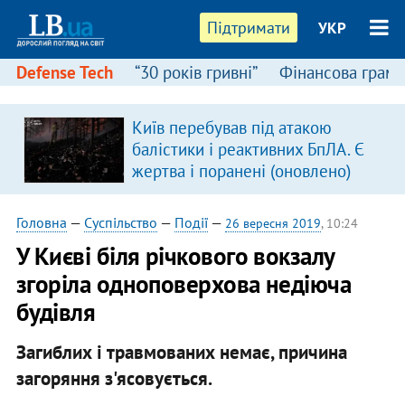
Підтримати
УКР
Defense Tech
“30 років гривні”
Фінансова грамо
Київ перебував під атакою
в
балістики і реактивних БпЛА. Є
жертва і поранені (оновлено)
Головна
—
Суспільство
—
Події
—
26 вересня 2019
, 10:24
У Києві біля річкового вокзалу
згоріла одноповерхова недіюча
будівля
Загиблих і травмованих немає, причина
загоряння з'ясовується.