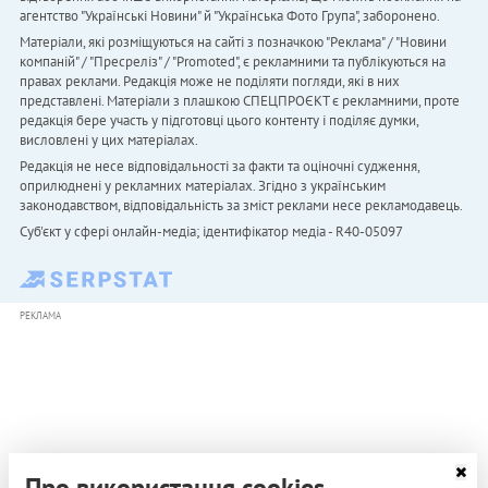
агентство "Українськi Новини" й "Українська Фото Група", заборонено.
Матеріали, які розміщуються на сайті з позначкою "Реклама" / "Новини
компаній" / "Пресреліз" / "Promoted", є рекламними та публікуються на
правах реклами. Редакція може не поділяти погляди, які в них
представлені. Матеріали з плашкою СПЕЦПРОЄКТ є рекламними, проте
редакція бере участь у підготовці цього контенту і поділяє думки,
висловлені у цих матеріалах.
Редакція не несе відповідальності за факти та оціночні судження,
оприлюднені у рекламних матеріалах. Згідно з українським
законодавством, відповідальність за зміст реклами несе рекламодавець.
Cуб'єкт у сфері онлайн-медіа; ідентифікатор медіа - R40-05097
РЕКЛАМА
Про використання cookies