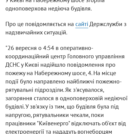
У Києві на Набережному шосе згоріла
одноповерхова недіюча будівля.
Про це повідомляється на
сайті
Держслужби з
надзвичайних ситуацій.
"26 вересня о 4:54 в оперативно-
координаційний центр Головного управління
ДСНС у Києві надійшло повідомлення про
пожежу на Набережному шосе, 4. На місце
події було направлено найближчі пожежно-
рятувальні підрозділи. Як з'ясувалося,
загоряння сталося в одноповерховій недіючої
будівлі. У зв'язку із тим, що будівля була під
напругою, рятувальники чекали, поки
працівники "Київенерго" відключать об'єкт від
електроенергії та нададуть вогнеборцям