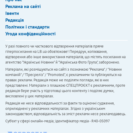
Реклама на сайті
Івенти
Редакція
Політики і стандарти
Угода конфіденційності
У разі повного чи часткового відтворення матеріалів пряме
гіперпосилання на LB.ua обов'язкове! Передрук, копіювання,
відтворення або інше використання матеріалів, що містять посилання на
агентство "Українськi Новини" й "Українська Фото Група", заборонено.
Матеріали, які розміщуються на сайті з позначкою "Реклама" / "Новини
компаній" / "Пресреліз" / "Promoted", є рекламними та публікуються на
правах реклами. Редакція може не поділяти погляди, які в них
представлені. Матеріали з плашкою СПЕЦПРОЄКТ є рекламними, проте
редакція бере участь у підготовці цього контенту і поділяє думки,
висловлені у цих матеріалах.
Редакція не несе відповідальності за факти та оціночні судження,
оприлюднені у рекламних матеріалах. Згідно з українським
законодавством, відповідальність за зміст реклами несе рекламодавець.
Cуб'єкт у сфері онлайн-медіа; ідентифікатор медіа - R40-05097