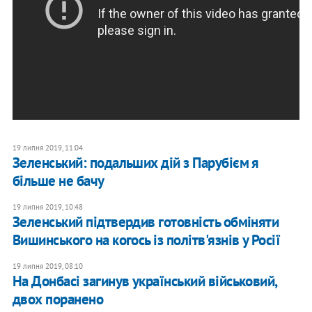
19 липня 2019, 11:04
Зеленський: подальших дій з Парубієм я
більше не бачу
19 липня 2019, 10:48
Зеленський підтвердив готовність обміняти
Вишинського на когось із політв'язнів у Росії
19 липня 2019, 08:10
На Донбасі загинув український військовий,
двох поранено