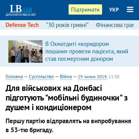
Підтримати
УКР
Defense Tech
“30 років гривні”
Фінансова грамо
В Охматдиті «коридором
пошани» провели пацієнта, який
став посмертним донором
Головна
—
Суспільство
—
Війна
—
19 липня 2019
, 11:30
Для військових на Донбасі
підготують "мобільні будиночки" з
душем і кондиціонером
Першу партію відправлять на випробування
в 53-тю бригаду.