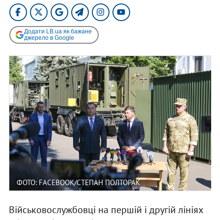
Додати LB.ua як бажане
джерело в Google
ФОТО: FACEBOOK/СТЕПАН ПОЛТОРАК
Військовослужбовці на першій і другій лініях