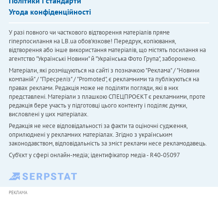
Політики і стандарти
Угода конфіденційності
У разі повного чи часткового відтворення матеріалів пряме
гіперпосилання на LB.ua обов'язкове! Передрук, копіювання,
відтворення або інше використання матеріалів, що містять посилання на
агентство "Українськi Новини" й "Українська Фото Група", заборонено.
Матеріали, які розміщуються на сайті з позначкою "Реклама" / "Новини
компаній" / "Пресреліз" / "Promoted", є рекламними та публікуються на
правах реклами. Редакція може не поділяти погляди, які в них
представлені. Матеріали з плашкою СПЕЦПРОЄКТ є рекламними, проте
редакція бере участь у підготовці цього контенту і поділяє думки,
висловлені у цих матеріалах.
Редакція не несе відповідальності за факти та оціночні судження,
оприлюднені у рекламних матеріалах. Згідно з українським
законодавством, відповідальність за зміст реклами несе рекламодавець.
Cуб'єкт у сфері онлайн-медіа; ідентифікатор медіа - R40-05097
РЕКЛАМА