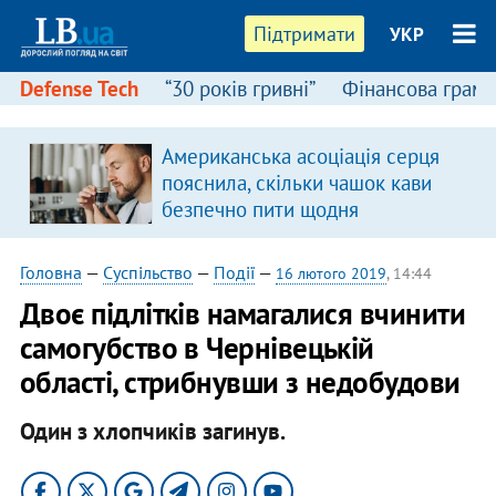
Підтримати
УКР
Defense Tech
“30 років гривні”
Фінансова грамо
Американська асоціація серця
пояснила, скільки чашок кави
безпечно пити щодня
Головна
—
Суспільство
—
Події
—
16 лютого 2019
, 14:44
Двоє підлітків намагалися вчинити
самогубство в Чернівецькій
області, стрибнувши з недобудови
Один з хлопчиків загинув.