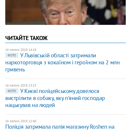
ЧИТАЙТЕ ТАКОЖ
16 лютого 2019, 14:18
У Львівській області затримали
ФОТО
наркоторговця з кокаїном і героїном на 2 млн
гривень
16 лютого 2019, 13:23
У Києві поліцейському довелося
ФОТО
вистрілити в собаку, яку п'яний господар
нацькував на людей
16 лютого 2019, 12:40
Поліція затримала палія магазину Roshen на