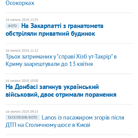
Осокорках
16 лютого 2019, 11:53
На Закарпатті з гранатомета
ФОТО
обстріляли приватний будинок
16 лютого 2019, 11:12
Трьох затриманих у "справі Хізб ут-Тахрір" в
Криму заарештували до 13 квітня
16 лютого 2019, 10:00
На Донбасі загинув український
військовий, двоє отримали поранення
16 лютого 2019, 09:15
​Lanos із пасажиром згорів після
ЕКСКЛЮЗИВ, ФОТО
ДТП на Столичному шосе в Києві