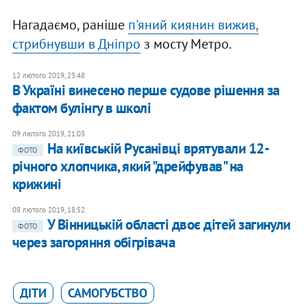
Нагадаємо, раніше
п'яний киянин вижив,
стрибнувши в Дніпро
з мосту Метро.
12 лютого 2019, 23:48
В Україні винесено перше судове рішення за
фактом булінгу в школі
09 лютого 2019, 21:03
На київській Русанівці врятували 12-
ФОТО
річного хлопчика, який "дрейфував" на
крижині
08 лютого 2019, 18:52
У Вінницькій області двоє дітей загинули
ФОТО
через загоряння обігрівача
ДІТИ
САМОГУБСТВО